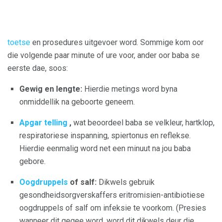
toetse
en prosedures uitgevoer word. Sommige kom oor
die volgende paar minute of ure voor, ander oor baba se
eerste dae, soos:
Gewig en lengte:
Hierdie metings word byna
onmiddellik na geboorte geneem.
Apgar telling
,
wat
beoordeel baba se velkleur, hartklop,
respiratoriese inspanning, spiertonus en reflekse.
Hierdie eenmalig word net een minuut na jou baba
gebore.
Oogdruppels
of salf:
Dikwels gebruik
gesondheidsorgverskaffers eritromisien-antibiotiese
oogdruppels of salf om infeksie te voorkom. (Presies
wanneer dit gegee word, word dit dikwels deur die