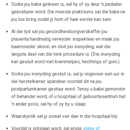
Sodra jou baba gelewer is, sal hy of sy deur 'n pediater
geëvalueer word. Die meeste praktisyns sal die baba na
jou toe bring sodat jy hom of haar eerste kan sien.
Al die tyd sal jou gesondheidsorgverskaffer jou
plasenta handmatig verwyder. inspekteer en maak jou
baarmoeder skoon; en sluit jou insnyding, wat die
langste deel van die hele prosedure is. (Die insnyding
kan gesluit word met krammetjies, hechtings of gom.)
Sodra jou insnyding gesluit is, sal jy ongeveer een uur in
die herstelkamer spandeer voordat dit na jou
postpartumkamer gestuur word. Tensy u baba gemonitor
of behandel word, of u hospitaal of geboortesentrum het
'n ander polis, sal hy of sy by u slaap.
Waarskynlik sal jy sowat vier dae in die hospitaal bly.
Voordat jy ontslaan word, sal enige
steke of