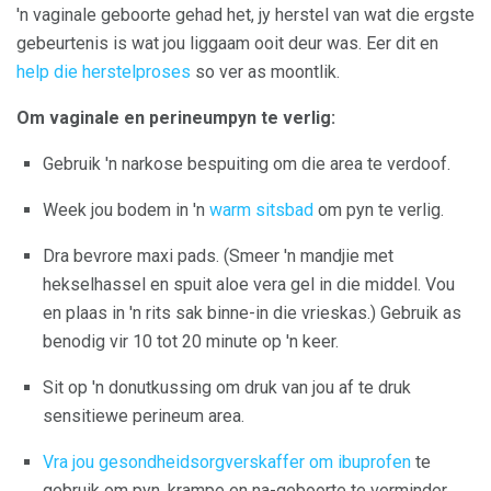
'n vaginale geboorte gehad het, jy herstel van wat die ergste
gebeurtenis is wat jou liggaam ooit deur was. Eer dit en
help die herstelproses
so ver as moontlik.
Om vaginale en perineumpyn te verlig:
Gebruik 'n narkose bespuiting om die area te verdoof.
Week jou bodem in
'n
warm
sitsbad
om pyn te verlig.
Dra bevrore maxi pads. (Smeer 'n mandjie met
hekselhassel en spuit aloe vera gel in die middel. Vou
en plaas in 'n rits sak binne-in die vrieskas.) Gebruik as
benodig vir 10 tot 20 minute op 'n keer.
Sit op 'n donutkussing om druk van jou af te druk
sensitiewe perineum area.
Vra jou gesondheidsorgverskaffer om ibuprofen
te
gebruik om pyn, krampe en na-geboorte te verminder.