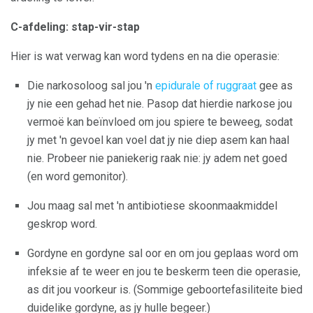
C-afdeling: stap-vir-stap
Hier is wat verwag kan word tydens en na die operasie:
Die narkosoloog sal jou 'n
epidurale of ruggraat
gee as
jy nie een gehad het nie. Pasop dat hierdie narkose jou
vermoë kan beïnvloed om jou spiere te beweeg, sodat
jy met 'n gevoel kan voel dat jy nie diep asem kan haal
nie. Probeer nie paniekerig raak nie: jy adem net goed
(en word gemonitor).
Jou maag sal met 'n antibiotiese skoonmaakmiddel
geskrop word.
Gordyne en gordyne sal oor en om jou geplaas word om
infeksie af te weer en jou te beskerm teen die operasie,
as dit jou voorkeur is. (Sommige geboortefasiliteite bied
duidelike gordyne, as jy hulle begeer.)