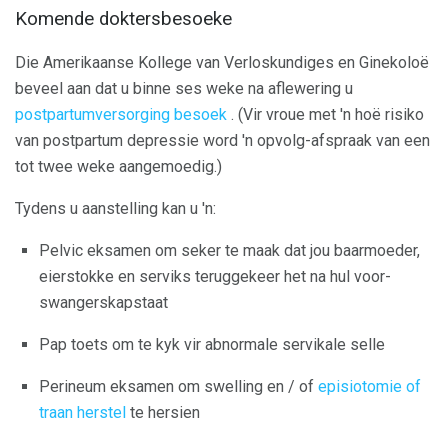
Komende doktersbesoeke
Die Amerikaanse Kollege van Verloskundiges en Ginekoloë
beveel aan dat u binne ses weke na aflewering u
postpartumversorging besoek
. (Vir vroue met 'n hoë risiko
van postpartum depressie word 'n opvolg-afspraak van een
tot twee weke aangemoedig.)
Tydens u aanstelling kan u 'n:
Pelvic eksamen om seker te maak dat jou baarmoeder,
eierstokke en serviks teruggekeer het na hul voor-
swangerskapstaat
Pap toets om te kyk vir abnormale servikale selle
Perineum eksamen om swelling en / of
episiotomie of
traan herstel
te hersien