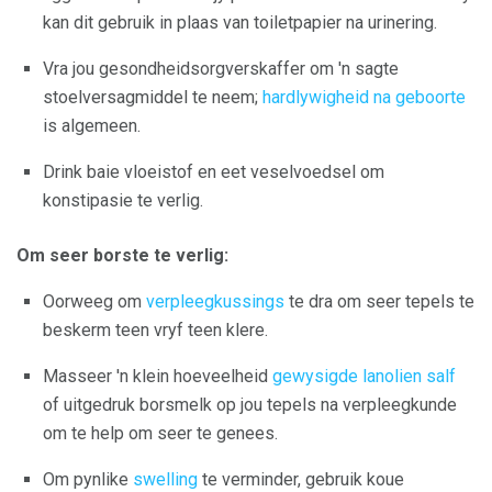
kan dit gebruik in plaas van toiletpapier na urinering.
Vra jou gesondheidsorgverskaffer om 'n sagte
stoelversagmiddel te neem;
hardlywigheid na geboorte
is algemeen.
Drink baie vloeistof en eet veselvoedsel om
konstipasie te verlig.
Om seer borste te verlig:
Oorweeg om
verpleegkussings
te dra om seer tepels te
beskerm teen vryf teen klere.
Masseer 'n klein hoeveelheid
gewysigde lanolien salf
of uitgedruk borsmelk op jou tepels na verpleegkunde
om te help om seer te genees.
Om pynlike
swelling
te verminder, gebruik koue