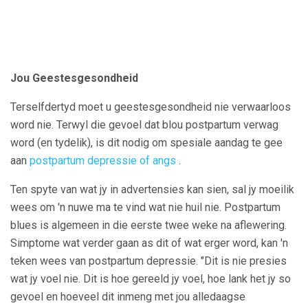
Jou Geestesgesondheid
Terselfdertyd moet u geestesgesondheid nie verwaarloos
word nie. Terwyl die gevoel dat blou postpartum verwag
word (en tydelik), is dit nodig om spesiale aandag te gee
aan
postpartum depressie of angs
.
Ten spyte van wat jy in advertensies kan sien, sal jy moeilik
wees om 'n nuwe ma te vind wat nie huil nie. Postpartum
blues is algemeen in die eerste twee weke na aflewering.
Simptome wat verder gaan as dit of wat erger word, kan 'n
teken wees van postpartum depressie. "Dit is nie presies
wat jy voel nie. Dit is hoe gereeld jy voel, hoe lank het jy so
gevoel en hoeveel dit inmeng met jou alledaagse