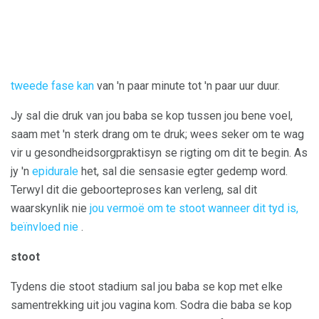
tweede fase kan
van 'n paar minute tot 'n paar uur duur.
Jy sal die druk van jou baba se kop tussen jou bene voel,
saam met 'n sterk drang om te druk; wees seker om te wag
vir u gesondheidsorgpraktisyn se rigting om dit te begin. As
jy 'n
epidurale
het, sal die sensasie egter gedemp word.
Terwyl dit die geboorteproses kan verleng, sal dit
waarskynlik nie
jou vermoë om te stoot wanneer dit tyd is,
beïnvloed nie
.
stoot
Tydens die stoot stadium sal jou baba se kop met elke
samentrekking uit jou vagina kom. Sodra die baba se kop