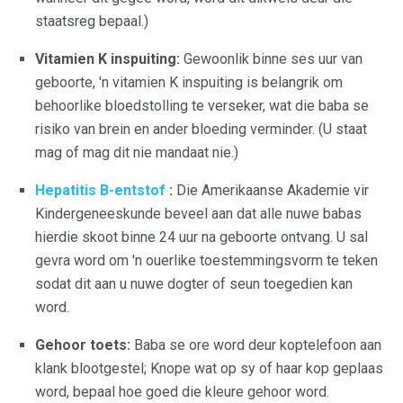
staatsreg bepaal.)
Vitamien K inspuiting:
Gewoonlik binne ses uur van
geboorte, 'n vitamien K inspuiting is belangrik om
behoorlike bloedstolling te verseker, wat die baba se
risiko van brein en ander bloeding verminder. (U staat
mag of mag dit nie mandaat nie.)
Hepatitis B-entstof
:
Die Amerikaanse Akademie vir
Kindergeneeskunde beveel aan dat alle nuwe babas
hierdie skoot binne 24 uur na geboorte ontvang. U sal
gevra word om 'n ouerlike toestemmingsvorm te teken
sodat dit aan u nuwe dogter of seun toegedien kan
word.
Gehoor toets:
Baba se ore word deur koptelefoon aan
klank blootgestel; Knope wat op sy of haar kop geplaas
word, bepaal hoe goed die kleure gehoor word.