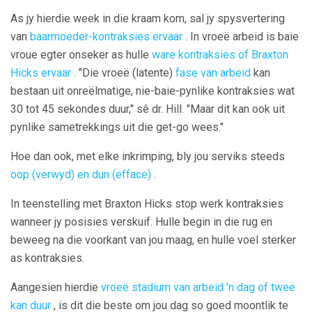
As jy hierdie week in die kraam kom, sal jy spysvertering
van
baarmoeder-kontraksies ervaar
. In vroeë arbeid is baie
vroue egter onseker as hulle
ware kontraksies of
Braxton
Hicks ervaar
. "Die vroeë (latente)
fase van arbeid
kan
bestaan ​​uit onreëlmatige, nie-baie-pynlike kontraksies wat
30 tot 45 sekondes duur," sê dr. Hill. "Maar dit kan ook uit
pynlike sametrekkings uit die get-go wees."
Hoe dan ook, met elke inkrimping, bly jou serviks steeds
oop (verwyd) en dun (efface)
.
In teenstelling met Braxton Hicks stop werk kontraksies
wanneer jy posisies verskuif. Hulle begin in die rug en
beweeg na die voorkant van jou maag, en hulle voel sterker
as kontraksies.
Aangesien hierdie
vroeë stadium van arbeid 'n dag of twee
kan duur
, is dit die beste om jou dag so goed moontlik te