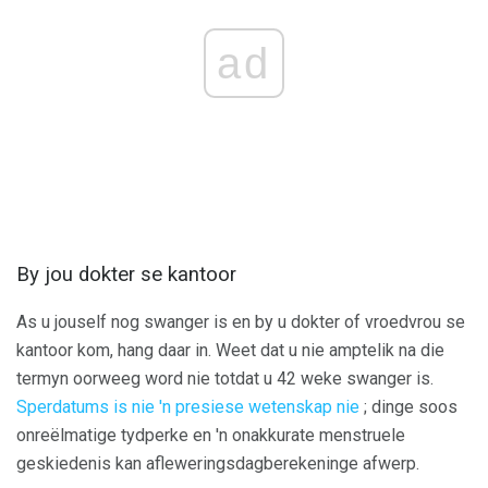
ad
By jou dokter se kantoor
As u jouself nog swanger is en by u dokter of vroedvrou se
kantoor kom, hang daar in. Weet dat u nie amptelik na die
termyn oorweeg word nie totdat u 42 weke swanger is.
Sperdatums is nie 'n presiese wetenskap nie
; dinge soos
onreëlmatige tydperke en 'n onakkurate menstruele
geskiedenis kan afleweringsdagberekeninge afwerp.