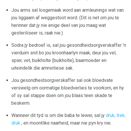
Jou arms sal losgemaak word aan armleunings wat van
jou liggaam af weggestoot word. (Dit is net om jou te
herinner dat jy nie enige deel van jou maag wat
gesteriliseer is, raak nie.)
Sodra jy bedroef is, sal jou gesondheidsorgverskaffer 'n
vierduim snit bo jou kroonhaarlyn maak, deur jou vel,
spier, vet, buikholte (buikholte), baarmoeder en
uiteindelik die amniotiese sak.
Jou gesondheidsorgverskaffer sal ook bloedvate
verswelg om oormatige bloedverlies te voorkom, en hy
of sy sal stappe doen om jou blaas teen skade te
beskerm.
Wanneer dit tyd is om die baba te lewer, sal jy
druk, trek,
druk
, en moontlike naarheid, maar nie pyn kry nie.