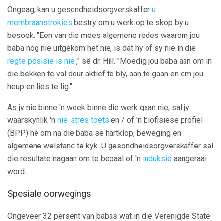
Ongeag, kan u gesondheidsorgverskaffer
u
membraanstrokies
bestry om u werk op te skop by u
besoek. "Een van die mees algemene redes waarom jou
baba nog nie uitgekom het nie, is dat hy of sy nie in die
regte posisie is nie
," sê dr. Hill. "Moedig jou baba aan om in
die bekken te val deur aktief te bly, aan te gaan en om jou
heup en lies te lig."
As jy nie binne 'n week binne die werk gaan nie, sal jy
waarskynlik 'n
nie-stres toets
en / of 'n biofisiese profiel
(BPP) hê om na die baba se hartklop, beweging en
algemene welstand te kyk. U gesondheidsorgverskaffer sal
die resultate nagaan om te bepaal of 'n
induksie
aangeraai
word.
Spesiale oorwegings
Ongeveer 32 persent van babas wat in die Verenigde State