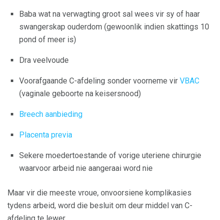
Baba wat na verwagting groot sal wees vir sy of haar
swangerskap ouderdom (gewoonlik indien skattings 10
pond of meer is)
Dra veelvoude
Voorafgaande C-afdeling sonder voorneme vir
VBAC
(vaginale geboorte na keisersnood)
Breech aanbieding
Placenta previa
Sekere moedertoestande of vorige uteriene chirurgie
waarvoor arbeid nie aangeraai word nie
Maar vir die meeste vroue, onvoorsiene komplikasies
tydens arbeid, word die besluit om deur middel van C-
afdeling te lewer.