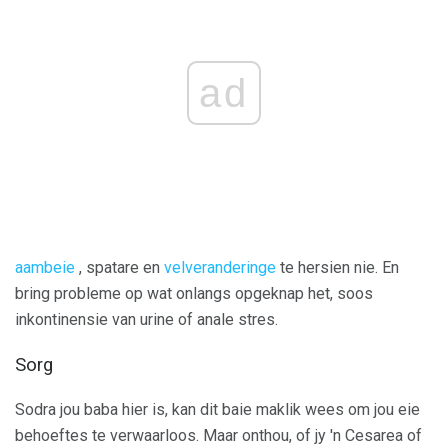
ad
aambeie
, spatare en
velveranderinge
te hersien nie. En
bring probleme op wat onlangs opgeknap het, soos
inkontinensie van urine of anale stres.
Sorg
Sodra jou baba hier is, kan dit baie maklik wees om jou eie
behoeftes te verwaarloos. Maar onthou, of jy 'n Cesarea of ​​