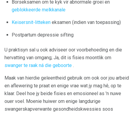
Borseksamen om te kyk vir abnormale groei en
geblokkeerde melkkanale
Keisersnit-litteken
eksamen (indien van toepassing)
Postpartum depressie sifting
U praktisyn sal u ook adviseer oor voorbehoeding en die
hervatting van omgang; Ja, dit is fisies moontlik om
swanger te raak ná die geboorte
.
Maak van hierdie geleentheid gebruik om ook oor jou arbeid
en aflewering te praat en enige vrae wat jy mag hê, op te
klaar. Deel hoe jy beide fisies en emosioneel as 'n nuwe
ouer voel. Moenie huiwer om enige langdurige
swangerskapverwante gesondheidskwessies soos