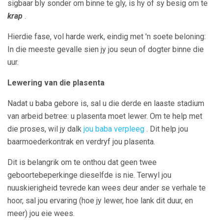
sigbaar bly sonder om binne te gly, is hy of sy besig om te
krap
.
Hierdie fase, vol harde werk, eindig met 'n soete beloning:
In die meeste gevalle sien jy jou seun of dogter binne die
uur.
Lewering van die plasenta
Nadat u baba gebore is, sal u die derde en laaste stadium
van arbeid betree: u plasenta moet lewer. Om te help met
die proses, wil jy dalk
jou baba verpleeg
. Dit help jou
baarmoederkontrak en verdryf jou plasenta.
Dit is belangrik om te onthou dat geen twee
geboortebeperkinge dieselfde is nie. Terwyl jou
nuuskierigheid tevrede kan wees deur ander se verhale te
hoor, sal jou ervaring (hoe jy lewer, hoe lank dit duur, en
meer) jou eie wees.