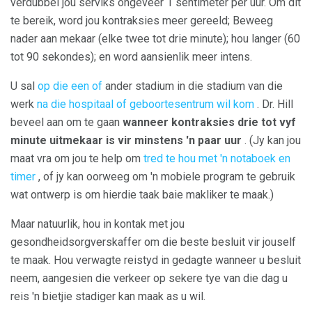
verdubbel jou serviks ongeveer 1 sentimeter per uur. Om dit
te bereik, word jou kontraksies meer gereeld; Beweeg
nader aan mekaar (elke twee tot drie minute); hou langer (60
tot 90 sekondes); en word aansienlik meer intens.
U sal
op die een of
ander stadium in die stadium van die
werk
na die hospitaal of geboortesentrum wil kom
. Dr. Hill
beveel aan om te gaan
wanneer kontraksies drie tot vyf
minute uitmekaar is vir minstens 'n paar uur
. (Jy kan jou
maat vra om jou te help om
tred te hou met 'n notaboek en
timer
, of jy kan oorweeg om 'n mobiele program te gebruik
wat ontwerp is om hierdie taak baie makliker te maak.)
Maar natuurlik, hou in kontak met jou
gesondheidsorgverskaffer om die beste besluit vir jouself
te maak. Hou verwagte reistyd in gedagte wanneer u besluit
neem, aangesien die verkeer op sekere tye van die dag u
reis 'n bietjie stadiger kan maak as u wil.