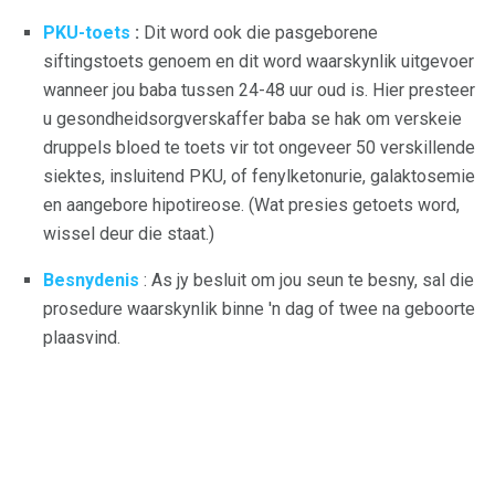
PKU-toets
:
Dit word ook die pasgeborene
siftingstoets genoem en dit word waarskynlik uitgevoer
wanneer jou baba tussen 24-48 uur oud is. Hier presteer
u gesondheidsorgverskaffer baba se hak om verskeie
druppels bloed te toets vir tot ongeveer 50 verskillende
siektes, insluitend PKU, of fenylketonurie, galaktosemie
en aangebore hipotireose. (Wat presies getoets word,
wissel deur die staat.)
Besnydenis
: As jy besluit om jou seun te besny, sal die
prosedure waarskynlik binne 'n dag of twee na geboorte
plaasvind.