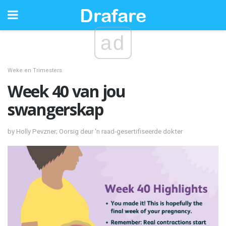
ad
Weke en Trimesters
Week 40 van jou
swangerskap
by Holly Pevzner; Oorsig deur 'n raad-gesertifiseerde dokter