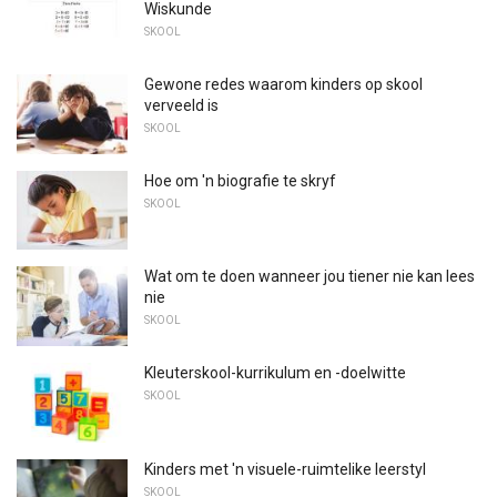
Wiskunde
SKOOL
Gewone redes waarom kinders op skool
verveeld is
SKOOL
Hoe om 'n biografie te skryf
SKOOL
Wat om te doen wanneer jou tiener nie kan lees
nie
SKOOL
Kleuterskool-kurrikulum en -doelwitte
SKOOL
Kinders met 'n visuele-ruimtelike leerstyl
SKOOL