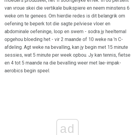
moeders produseer, het 'n soortgelyke effek. In 66 persent
van vroue skei die vertikale buikspiere en neem minstens 6
weke om te genees. Om hierdie redes is dit belangrik om
oefening te beperk tot die sagte pelviese vloer en
abdominale oefeninge, loop en swem - sodra jy heeltemal
opgehou bloeding het - vir 2 maande of 10 weke na 'n C-
afdeling. Agt weke na bevalling, kan jy begin met 15 minute
sessies, wat 5 minute per week opbou. Jy kan tennis, fietse
en 4 tot 5 maande na die bevalling weer met lae-impak-
aerobics begin speel.
ad