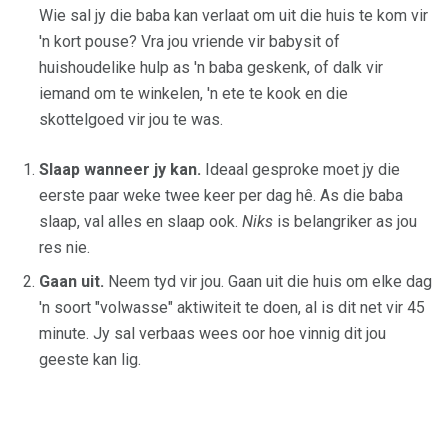
Wie sal jy die baba kan verlaat om uit die huis te kom vir
'n kort pouse? Vra jou vriende vir babysit of
huishoudelike hulp as 'n baba geskenk, of dalk vir
iemand om te winkelen, 'n ete te kook en die
skottelgoed vir jou te was.
Slaap wanneer jy kan.
Ideaal gesproke moet jy die
eerste paar weke twee keer per dag hê. As die baba
slaap, val alles en slaap ook.
Niks
is belangriker as jou
res nie.
Gaan uit.
Neem tyd vir jou. Gaan uit die huis om elke dag
'n soort "volwasse" aktiwiteit te doen, al is dit net vir 45
minute. Jy sal verbaas wees oor hoe vinnig dit jou
geeste kan lig.