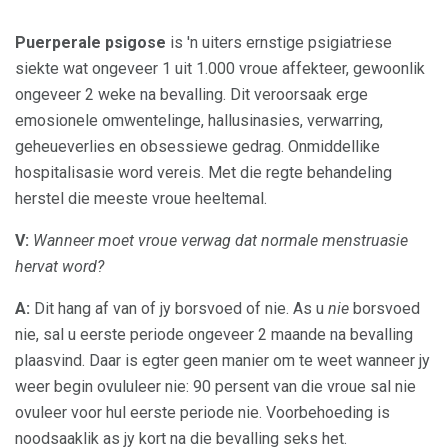
Puerperale psigose
is 'n uiters ernstige psigiatriese
siekte wat ongeveer 1 uit 1.000 vroue affekteer, gewoonlik
ongeveer 2 weke na bevalling. Dit veroorsaak erge
emosionele omwentelinge, hallusinasies, verwarring,
geheueverlies en obsessiewe gedrag. Onmiddellike
hospitalisasie word vereis. Met die regte behandeling
herstel die meeste vroue heeltemal.
V:
Wanneer moet vroue verwag dat normale menstruasie
hervat word?
A:
Dit hang af van of jy borsvoed of nie. As u
nie
borsvoed
nie, sal u eerste periode ongeveer 2 maande na bevalling
plaasvind. Daar is egter geen manier om te weet wanneer jy
weer begin ovululeer nie: 90 persent van die vroue sal nie
ovuleer voor hul eerste periode nie. Voorbehoeding is
noodsaaklik as jy kort na die bevalling seks het.