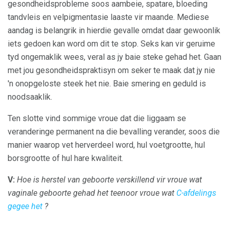
gesondheidsprobleme soos aambeie, spatare, bloeding
tandvleis en velpigmentasie laaste vir maande. Mediese
aandag is belangrik in hierdie gevalle omdat daar gewoonlik
iets gedoen kan word om dit te stop. Seks kan vir geruime
tyd ongemaklik wees, veral as jy baie steke gehad het. Gaan
met jou gesondheidspraktisyn om seker te maak dat jy nie
'n onopgeloste steek het nie. Baie smering en geduld is
noodsaaklik.
Ten slotte vind sommige vroue dat die liggaam se
veranderinge permanent na die bevalling verander, soos die
manier waarop vet herverdeel word, hul voetgrootte, hul
borsgrootte of hul hare kwaliteit.
V:
Hoe is herstel van geboorte verskillend vir vroue wat
vaginale geboorte gehad het teenoor vroue wat
C-afdelings
gegee het
?