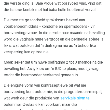
die verste ding is. Baie vroue wat borsvoed vind, vind dat
die fisiese kontak met hul baba hulle heeltemal vervul.
Die meeste gesondheidspraktisyns beveel aan
voorbehoedmiddels - kondome en spermdoders - vir
borsvoedingsvroue. In die eerste paar maande na bevalling
word die vaginale mure vergroot en die perineale spiere is
laks, wat beteken dat 'n diafragma nie as 'n behoorlike
versperring kan optree nie.
Maak seker dat u 'n nuwe diafragma 2 tot 3 maande na die
bevalling het. As jy kies om 'n IUD te plaas, moet jy wag
totdat die baarmoeder heeltemal genees is.
Die enigste vorm van kontraseptiewe pil wat nie
borsvoeding kontrasteer nie, is die progesteroon-minipill,
wat werk deur die produksie van
servikale slym te
belemmer. Ovulasie kan voorkom, maar die