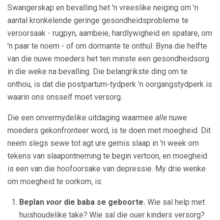
Swangerskap en bevalling het 'n vreeslike neiging om 'n
aantal kronkelende geringe gesondheidsprobleme te
veroorsaak - rugpyn, aambeie, hardlywigheid en spatare, om
'n paar te noem - of om dormante te onthul. Byna die helfte
van die nuwe moeders het ten minste een gesondheidsorg
in die weke na bevalling. Die belangrikste ding om te
onthou, is dat die postpartum-tydperk 'n oorgangstydperk is
waarin ons onsself moet versorg.
Die een onvermydelike uitdaging waarmee
alle
nuwe
moeders gekonfronteer word, is te doen met moegheid. Dit
neem slegs sewe tot agt ure gemis slaap in 'n week om
tekens van slaapontneming te begin vertoon, en moegheid
is een van die hoofoorsake van depressie. My drie wenke
om moegheid te oorkom, is:
Beplan
voor
die baba se geboorte.
Wie sal help met
huishoudelike take? Wie sal die ouer kinders versorg?