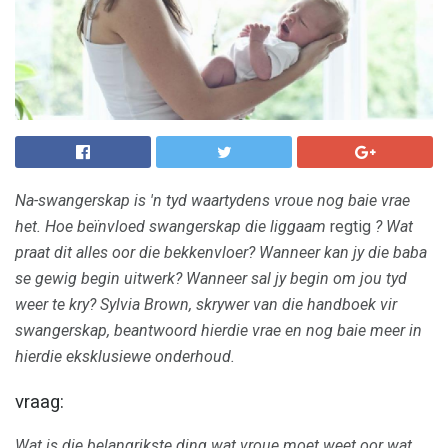
Na-swangerskap is 'n tyd waartydens vroue nog baie vrae
het.
Hoe beïnvloed swangerskap
die liggaam
regtig
?
Wat
praat dit alles oor die bekkenvloer?
Wanneer kan jy die baba
se gewig begin uitwerk?
Wanneer sal jy begin om jou tyd
weer te kry?
Sylvia Brown, skrywer van die handboek vir
swangerskap, beantwoord hierdie vrae en nog baie meer in
hierdie eksklusiewe onderhoud.
vraag:
Wat is die belangrikste ding wat vroue moet weet oor wat