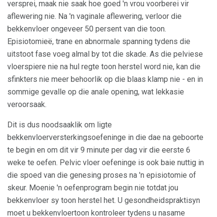
versprei, maak nie saak hoe goed 'n vrou voorberei vir
aflewering nie. Na 'n vaginale aflewering, verloor die
bekkenvloer ongeveer 50 persent van die toon.
Episiotomieë, trane en abnormale spanning tydens die
uitstoot fase voeg almal by tot die skade. As die pelviese
vloerspiere nie na hul regte toon herstel word nie, kan die
sfinkters nie meer behoorlik op die blaas klamp nie - en in
sommige gevalle op die anale opening, wat lekkasie
veroorsaak.
Dit is dus noodsaaklik om ligte
bekkenvloerversterkingsoefeninge in die dae na geboorte
te begin en om dit vir 9 minute per dag vir die eerste 6
weke te oefen. Pelvic vloer oefeninge is ook baie nuttig in
die spoed van die genesing proses na 'n episiotomie of
skeur. Moenie 'n oefenprogram begin nie totdat jou
bekkenvloer sy toon herstel het. U gesondheidspraktisyn
moet u bekkenvloertoon kontroleer tydens u nasame