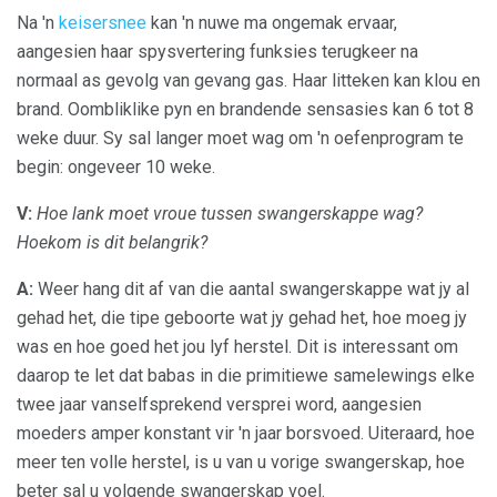
Na 'n
keisersnee
kan 'n nuwe ma ongemak ervaar,
aangesien haar spysvertering funksies terugkeer na
normaal as gevolg van gevang gas. Haar litteken kan klou en
brand. Oombliklike pyn en brandende sensasies kan 6 tot 8
weke duur. Sy sal langer moet wag om 'n oefenprogram te
begin: ongeveer 10 weke.
V:
Hoe lank moet vroue tussen swangerskappe wag?
Hoekom is dit belangrik?
A:
Weer hang dit af van die aantal swangerskappe wat jy al
gehad het, die tipe geboorte wat jy gehad het, hoe moeg jy
was en hoe goed het jou lyf herstel. Dit is interessant om
daarop te let dat babas in die primitiewe samelewings elke
twee jaar vanselfsprekend versprei word, aangesien
moeders amper konstant vir 'n jaar borsvoed. Uiteraard, hoe
meer ten volle herstel, is u van u vorige swangerskap, hoe
beter sal u volgende swangerskap voel.