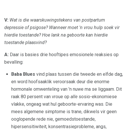
V:
Wat is die waarskuwingstekens van postpartum
depressie of psigose?
Wanneer moet 'n vrou hulp soek vir
hierdie toestande?
Hoe lank na geboorte kan hierdie
toestande plaasvind?
A:
Daar is basies drie hooftipes emosionele reaksies op
bevalling:
Baba Blues
vind plaas tussen die tweede en elfde dag,
en word hoofsaaklik veroorsaak deur die enorme
hormonale omwenteling van 'n nuwe ma se liggaam. Dit
raak 80 persent van vroue op
alle
sosio-ekonomiese
vlakke, ongeag wat hul geboorte-ervaring was. Die
mees algemene simptome is trane, dikwels vir geen
ooglopende rede nie, gemoedstoestande,
hipersensitiwiteit, konsentrasieprobleme, angs,