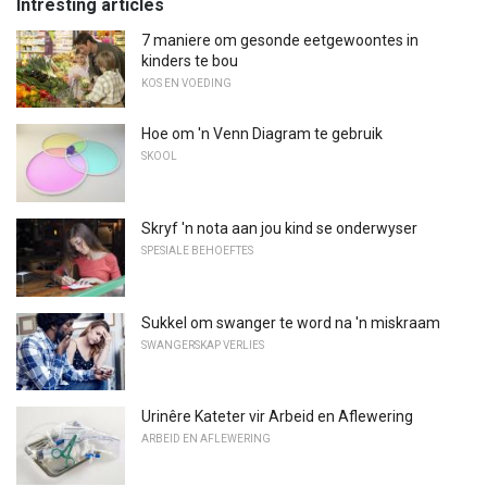
Intresting articles
7 maniere om gesonde eetgewoontes in
kinders te bou
KOS EN VOEDING
Hoe om 'n Venn Diagram te gebruik
SKOOL
Skryf 'n nota aan jou kind se onderwyser
SPESIALE BEHOEFTES
Sukkel om swanger te word na 'n miskraam
SWANGERSKAP VERLIES
Urinêre Kateter vir Arbeid en Aflewering
ARBEID EN AFLEWERING