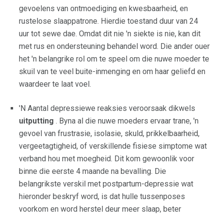
gevoelens van ontmoediging en kwesbaarheid, en
rustelose slaappatrone. Hierdie toestand duur van 24
uur tot sewe dae. Omdat dit nie 'n siekte is nie, kan dit
met rus en ondersteuning behandel word. Die ander ouer
het 'n belangrike rol om te speel om die nuwe moeder te
skuil van te veel buite-inmenging en om haar geliefd en
waardeer te laat voel.
'N Aantal depressiewe reaksies veroorsaak dikwels
uitputting
. Byna al die nuwe moeders ervaar trane, 'n
gevoel van frustrasie, isolasie, skuld, prikkelbaarheid,
vergeetagtigheid, of verskillende fisiese simptome wat
verband hou met moegheid. Dit kom gewoonlik voor
binne die eerste 4 maande na bevalling. Die
belangrikste verskil met postpartum-depressie wat
hieronder beskryf word, is dat hulle tussenposes
voorkom en word herstel deur meer slaap, beter