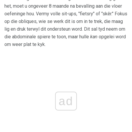
het, moet u ongeveer 8 maande na bevalling aan die vloer
oefeninge hou. Vermy volle sit-ups, "fietsry" of "skêr." Fokus
op die obliques, wie se werk dit is om in te trek, die maag
lig en druk terwyl dit ondersteun word. Dit sal tyd neem om
die abdominale spiere te toon, maar hulle
kan
opgelei word
om weer plat te kyk.
ad