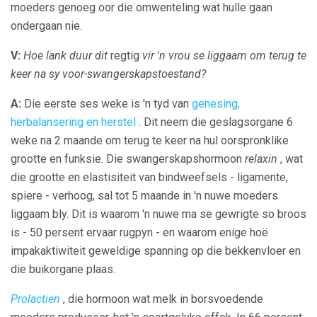
moeders genoeg oor die omwenteling wat hulle gaan
ondergaan nie.
V:
Hoe lank duur dit
regtig
vir 'n vrou se liggaam om terug te
keer na sy voor-swangerskapstoestand?
A:
Die eerste ses weke is 'n tyd van
genesing,
herbalansering en herstel
. Dit neem die geslagsorgane 6
weke na 2 maande om terug te keer na hul oorspronklike
grootte en funksie. Die swangerskapshormoon
relaxin
, wat
die grootte en elastisiteit van bindweefsels - ligamente,
spiere - verhoog, sal tot 5 maande in 'n nuwe moeders
liggaam bly. Dit is waarom 'n nuwe ma se gewrigte so broos
is - 50 persent ervaar rugpyn - en waarom enige hoë
impakaktiwiteit geweldige spanning op die bekkenvloer en
die buikorgane plaas.
Prolactien
, die hormoon wat melk in borsvoedende