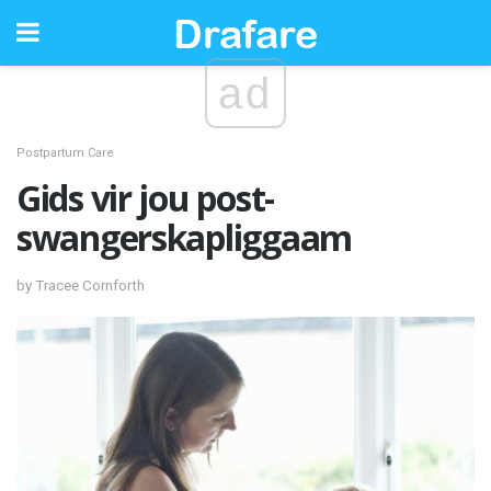
ad
Postpartum Care
Gids vir jou post-
swangerskapliggaam
by Tracee Cornforth