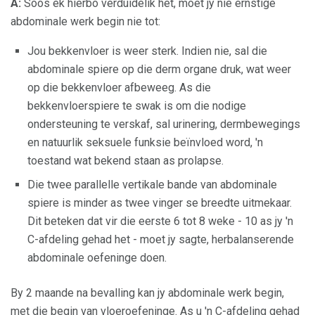
A:
Soos ek hierbo verduidelik het, moet jy nie ernstige
abdominale werk begin nie tot:
Jou bekkenvloer is weer sterk. Indien nie, sal die
abdominale spiere op die derm organe druk, wat weer
op die bekkenvloer afbeweeg. As die
bekkenvloerspiere te swak is om die nodige
ondersteuning te verskaf, sal urinering, dermbewegings
en natuurlik seksuele funksie beïnvloed word, 'n
toestand wat bekend staan ​​as prolapse.
Die twee parallelle vertikale bande van abdominale
spiere is minder as twee vinger se breedte uitmekaar.
Dit beteken dat vir die eerste 6 tot 8 weke - 10 as jy 'n
C-afdeling gehad het - moet jy sagte, herbalanserende
abdominale oefeninge doen.
By 2 maande na bevalling kan jy abdominale werk begin,
met die begin van vloeroefeninge. As u 'n C-afdeling gehad