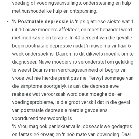
voeding of voedingsaanvullings, ondersteuning en hulp
met huishoudelike hulp en ontspanning.
'N
Postnatale depressie
is 'n psigiatriese siekte wat 1
uit 10 nuwe moeders affekteer, en moet behandel word
met medikasie en terapie. In 40 persent van die gevalle
begin postnatale depressie nadat 'n nuwe ma vir haar 6
week ondersoek is. Daarom is dit dikwels moeilik om te
diagnoseer. Nuwe moeders is veronderstel om gelukkig
te wees! Daar is min verdraagsaamheid of begrip vir
vroue wat nie hierdie prent pas nie. Terwyl sommige van
die simptome soortgelyk is aan die depressiewe
reaksies wat veroorsaak word deur moegheids- en
voedingsprobleme, is die groot verskil dat in die geval
van postnatale depressie hierdie gevoelens
voortdurend teenwoordig is.
'N Vrou mag ook paniekaanvalle, obsessiewe gedagtes
en fantasieë ervaar, en 'n hoë mate van opwinding. Daar