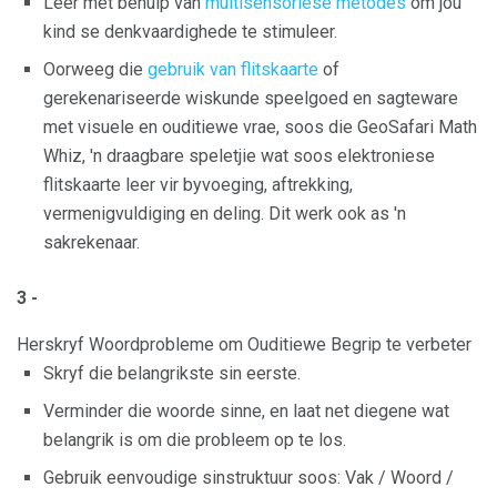
Leer met behulp van
multisensoriese metodes
om jou
kind se denkvaardighede te stimuleer.
Oorweeg die
gebruik van flitskaarte
of
gerekenariseerde wiskunde speelgoed en sagteware
met visuele en ouditiewe vrae, soos die GeoSafari Math
Whiz, 'n draagbare speletjie wat soos elektroniese
flitskaarte leer vir byvoeging, aftrekking,
vermenigvuldiging en deling. Dit werk ook as 'n
sakrekenaar.
3 -
Herskryf Woordprobleme om Ouditiewe Begrip te verbeter
Skryf die belangrikste sin eerste.
Verminder die woorde sinne, en laat net diegene wat
belangrik is om die probleem op te los.
Gebruik eenvoudige sinstruktuur soos: Vak / Woord /