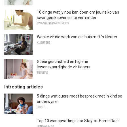
10 dinge wat jy nou kan doen om jou risiko van
swangerskapverlies te verminder
SWANGERSKAP VERLIES
Wenke vir die werk van die huis met 'n kleuter
KLEUTERS
Goeie gesondheid en higiëne
lewensvaardighede vir tieners
TIENERS
Intresting articles
5 dinge wat ouers moet bespreek met 'n kind se
onderwyser
SKOOL
Top 10 wanopvattings oor Stay-at-Home Dads
UITDAGINGS