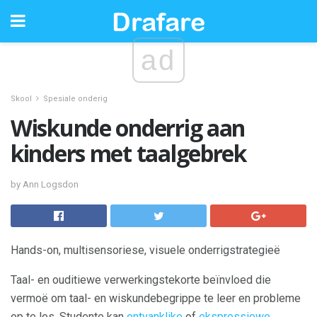
ad
Skool
Spesiale onderig
Wiskunde onderrig aan
kinders met taalgebrek
by Ann Logsdon
Hands-on, multisensoriese, visuele onderrigstrategieë
Taal- en ouditiewe verwerkingstekorte beïnvloed die
vermoë om taal- en wiskundebegrippe te leer en probleme
op te los. Studente kan
ontvanklike
of
ekspressiewe