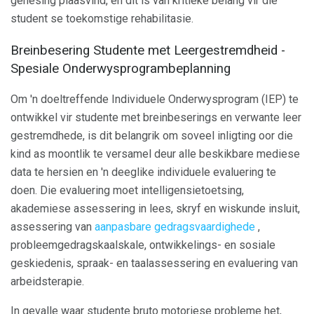
genesing plaasvind, en dit is van kritieke belang vir die
student se toekomstige rehabilitasie.
Breinbesering Studente met Leergestremdheid -
Spesiale Onderwysprogrambeplanning
Om 'n doeltreffende Individuele Onderwysprogram (IEP) te
ontwikkel vir studente met breinbeserings en verwante leer
gestremdhede, is dit belangrik om soveel inligting oor die
kind as moontlik te versamel deur alle beskikbare mediese
data te hersien en 'n deeglike individuele evaluering te
doen. Die evaluering moet intelligensietoetsing,
akademiese assessering in lees, skryf en wiskunde insluit,
assessering van
aanpasbare gedragsvaardighede
,
probleemgedragskaalskale, ontwikkelings- en sosiale
geskiedenis, spraak- en taalassessering en evaluering van
arbeidsterapie.
In gevalle waar studente bruto motoriese probleme het,