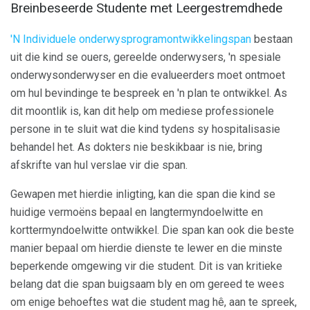
Breinbeseerde Studente met Leergestremdhede
'N Individuele onderwysprogramontwikkelingspan
bestaan ​​
uit die kind se ouers, gereelde onderwysers, 'n spesiale
onderwysonderwyser en die evalueerders moet ontmoet
om hul bevindinge te bespreek en 'n plan te ontwikkel. As
dit moontlik is, kan dit help om mediese professionele
persone in te sluit wat die kind tydens sy hospitalisasie
behandel het. As dokters nie beskikbaar is nie, bring
afskrifte van hul verslae vir die span.
Gewapen met hierdie inligting, kan die span die kind se
huidige vermoëns bepaal en langtermyndoelwitte en
korttermyndoelwitte ontwikkel. Die span kan ook die beste
manier bepaal om hierdie dienste te lewer en die minste
beperkende omgewing vir die student. Dit is van kritieke
belang dat die span buigsaam bly en om gereed te wees
om enige behoeftes wat die student mag hê, aan te spreek,