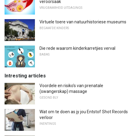
veroorsaak
VRUGBAARHEID UITDAGINGS
Virtuele toere van natuurhistoriese museums
BEGAAFDE KINDERS
Die rede waarom kinderkarretjies verval
BABAS
Intresting articles
Voordele en risiko's van prenatale
(swangerskap) massage
GESOND BLY
Wat om te doen as jy jou Entstof Shot Records
verloor
INENTINGS