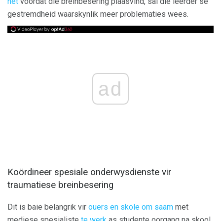
het
voordat die breinbesering plaasvind, sal die leerder se
gestremdheid waarskynlik meer problematies wees.
ad
Koördineer spesiale onderwysdienste vir
traumatiese breinbesering
Dit is baie belangrik vir
ouers en skole om saam
met
mediese spesialiste
te werk
as studente oorgang na skool