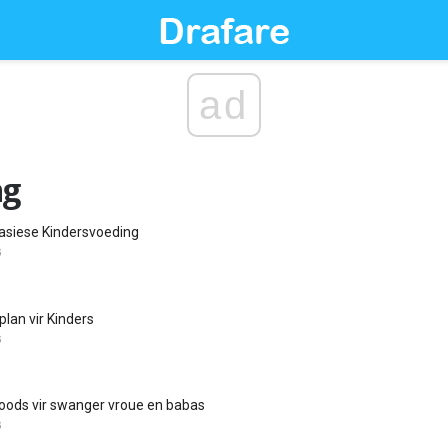
ad
ng
asiese Kindersvoeding
G
lan vir Kinders
G
Foods vir swanger vroue en babas
G