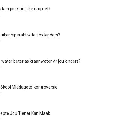
 kan jou kind elke dag eet?
G
uiker hiperaktiwiteit by kinders?
G
e water beter as kraanwater vir jou kinders?
G
 Skool Middagete-kontroversie
G
epte Jou Tiener Kan Maak
G