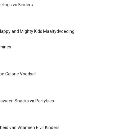
lings vir Kinders
G
Happy and Mighty Kids Maaltydvoeding
G
mines
G
oë Calorie Voedsel
G
oween Snacks vir Partytjies
G
heid van Vitamien E vir Kinders
G