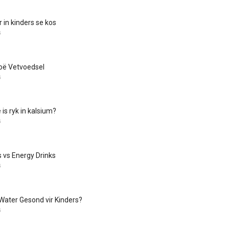
r in kinders se kos
G
oë Vetvoedsel
G
is ryk in kalsium?
G
s vs Energy Drinks
G
Water Gesond vir Kinders?
G