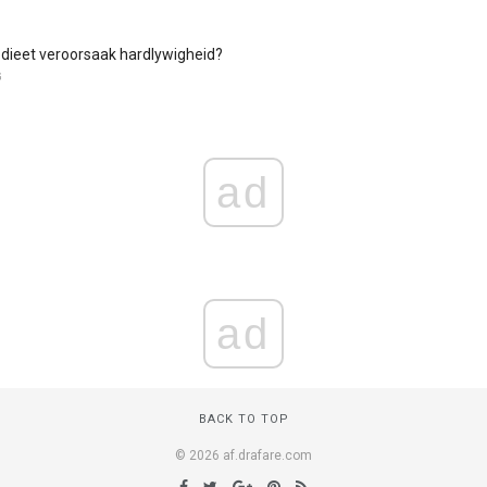
e dieet veroorsaak hardlywigheid?
G
ad
ad
BACK TO TOP
© 2026 af.drafare.com