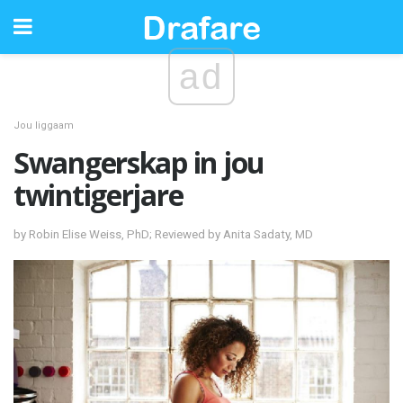
ad
Jou liggaam
Swangerskap in jou
twintigerjare
by Robin Elise Weiss, PhD; Reviewed by Anita Sadaty, MD