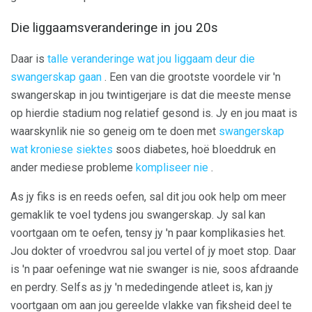
Die liggaamsveranderinge in jou 20s
Daar is
talle veranderinge wat jou liggaam deur die
swangerskap gaan
. Een van die grootste voordele vir 'n
swangerskap in jou twintigerjare is dat die meeste mense
op hierdie stadium nog relatief gesond is. Jy en jou maat is
waarskynlik nie so geneig om te doen met
swangerskap
wat kroniese siektes
soos diabetes, hoë bloeddruk en
ander mediese probleme
kompliseer nie
.
As jy fiks is en reeds oefen, sal dit jou ook help om meer
gemaklik te voel tydens jou swangerskap. Jy sal kan
voortgaan om te oefen, tensy jy 'n paar komplikasies het.
Jou dokter of vroedvrou sal jou vertel of jy moet stop. Daar
is 'n paar oefeninge wat nie swanger is nie, soos afdraande
en perdry. Selfs as jy 'n mededingende atleet is, kan jy
voortgaan om aan jou gereelde vlakke van fiksheid deel te