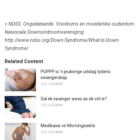
> NDSS.
Ongedateerde.
Voorkoms en moederlike ouderdom.
Nasionale Downsindroomvereniging.
http://www.ndss.org/Down-Syndrome/What-Is-Down-
Syndrome/
Related Content
PUPPP is 'n jeukerige uitslag tydens
swangerskap
JOU LIGGAAM
Sal ek swanger wees as ek vet is?
JOU LIGGAAM
Medikasie vir Morningsiekte
JOU LIGGAAM