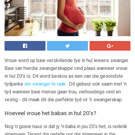
Vroue word op baie verskillende tye in hul lewens swanger.
Baie van hierdie swangerskappe vind plaas wanneer vroue
in hul 20's is. Dit word beskou as een van die gesondste
tydperke
om swanger te raak
. Dit gebeur ook saam met 'n
tyd wanneer baie mense gaan trou, verhoudings vind en
vestig - dit maak dit die perfekte tyd vir 'n swangerskap.
Hoeveel vroue het babas in hul 20's?
Nog 'n goeie nuus is dat jy 'n baba in jou 20's het, is redelik
algemeen. Terwyl die getalle oor die algemeen in die