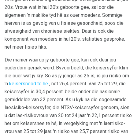
20s. Vroue wat in hul 20's geboorte gee, sal oor die
algemeen 'n maklike tyd hê as ouer moeders. Sommige
hiervan is as gevolg van u fisiese gesondheid, soos die
afwesigheid van chroniese siektes. Daar is ook die
komponent van moeders in hul 20's, statisties gesproke,
net meer fisies fiks.
Die manier waarop jy geboorte gee, kan ook deur jou
ouderdom geraak word. Byvoorbeeld, die keisersyfer klim
die ouer wat jy kry. So as jy jonger as 25 is, is jou risiko om
'n
keisersnood te hê
, net 26,4 persent. Van 25 tot 29, die
keisersyfer is 30,4 persent, beide onder die nasionale
gemiddelde van 32 persent. As u kyk na die sogenaamde
laesisiko-keisersyfer, die NTSV-keisersyfer genoem, sien
u dat lae-risikovroue van 20 tot 24 jaar 'n 22,1 persent risiko
het om keisersnee te hê, in vergelyking met 'n laerrisiko-
vrou van 25 tot 29 jaar. 'n risiko van 25,7 persent risiko van