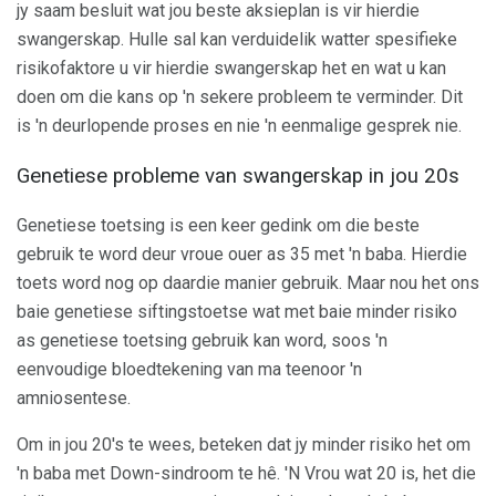
jy saam besluit wat jou beste aksieplan is vir hierdie
swangerskap. Hulle sal kan verduidelik watter spesifieke
risikofaktore u vir hierdie swangerskap het en wat u kan
doen om die kans op 'n sekere probleem te verminder. Dit
is 'n deurlopende proses en nie 'n eenmalige gesprek nie.
Genetiese probleme van swangerskap in jou 20s
Genetiese toetsing is een keer gedink om die beste
gebruik te word deur vroue ouer as 35 met 'n baba. Hierdie
toets word nog op daardie manier gebruik. Maar nou het ons
baie genetiese siftingstoetse wat met baie minder risiko
as genetiese toetsing gebruik kan word, soos 'n
eenvoudige bloedtekening van ma teenoor 'n
amniosentese.
Om in jou 20's te wees, beteken dat jy minder risiko het om
'n baba met Down-sindroom te hê. 'N Vrou wat 20 is, het die