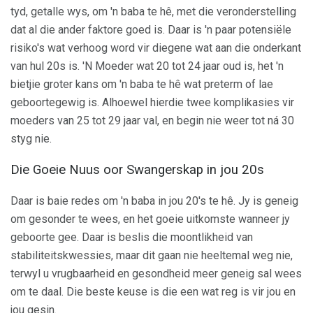
tyd, getalle wys, om 'n baba te hê, met die veronderstelling
dat al die ander faktore goed is. Daar is 'n paar potensiële
risiko's wat verhoog word vir diegene wat aan die onderkant
van hul 20s is. 'N Moeder wat 20 tot 24 jaar oud is, het 'n
bietjie groter kans om 'n baba te hê wat preterm of lae
geboortegewig is. Alhoewel hierdie twee komplikasies vir
moeders van 25 tot 29 jaar val, en begin nie weer tot ná 30
styg nie.
Die Goeie Nuus oor Swangerskap in jou 20s
Daar is baie redes om 'n baba in jou 20's te hê. Jy is geneig
om gesonder te wees, en het goeie uitkomste wanneer jy
geboorte gee. Daar is beslis die moontlikheid van
stabiliteitskwessies, maar dit gaan nie heeltemal weg nie,
terwyl u vrugbaarheid en gesondheid meer geneig sal wees
om te daal. Die beste keuse is die een wat reg is vir jou en
jou gesin.