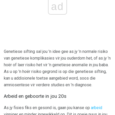
ad
Genetiese sifting sal jou 'n idee gee as jy 'n normale risiko
van genetiese komplikasies vir jou ouderdom het, of as jy 'n
hoër of laer risiko het vir 'n genetiese anomalie in jou baba.
As u op 'n hoër risiko gegrond is op die genetiese sifting,
kan u addisionele toetse aangebied word, soos die
amniosentese vir verdere studies en 'n diagnose.
Arbeid en geboorte in jou 20s
As jy fisies fiks en gesond is, gaan jou kanse op
arbeid
vinniger en minder ingewikkeld op. Dit is goeie nuus in jou