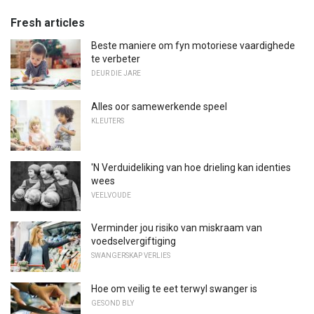
Fresh articles
Beste maniere om fyn motoriese vaardighede
te verbeter
DEUR DIE JARE
Alles oor samewerkende speel
KLEUTERS
'N Verduideliking van hoe drieling kan identies
wees
VEELVOUDE
Verminder jou risiko van miskraam van
voedselvergiftiging
SWANGERSKAP VERLIES
Hoe om veilig te eet terwyl swanger is
GESOND BLY