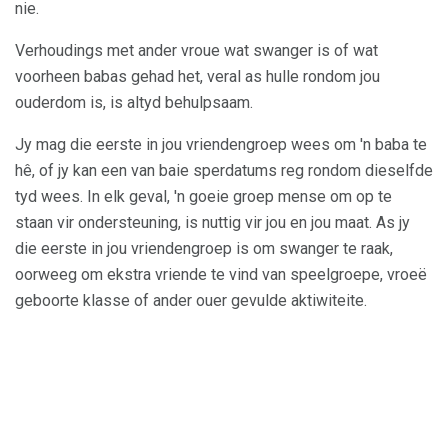
nie.
Verhoudings met ander vroue wat swanger is of wat
voorheen babas gehad het, veral as hulle rondom jou
ouderdom is, is altyd behulpsaam.
Jy mag die eerste in jou vriendengroep wees om 'n baba te
hê, of jy kan een van baie sperdatums reg rondom dieselfde
tyd wees. In elk geval, 'n goeie groep mense om op te
staan ​​vir ondersteuning, is nuttig vir jou en jou maat. As jy
die eerste in jou vriendengroep is om swanger te raak,
oorweeg om ekstra vriende te vind van speelgroepe, vroeë
geboorte klasse of ander ouer gevulde aktiwiteite.