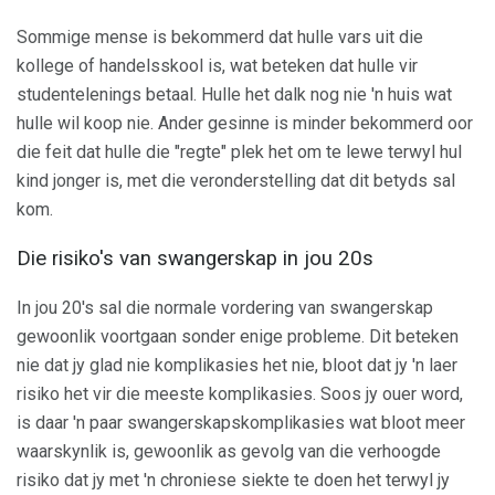
Sommige mense is bekommerd dat hulle vars uit die
kollege of handelsskool is, wat beteken dat hulle vir
studentelenings betaal. Hulle het dalk nog nie 'n huis wat
hulle wil koop nie. Ander gesinne is minder bekommerd oor
die feit dat hulle die "regte" plek het om te lewe terwyl hul
kind jonger is, met die veronderstelling dat dit betyds sal
kom.
Die risiko's van swangerskap in jou 20s
In jou 20's sal die normale vordering van swangerskap
gewoonlik voortgaan sonder enige probleme. Dit beteken
nie dat jy glad nie komplikasies het nie, bloot dat jy 'n laer
risiko het vir die meeste komplikasies. Soos jy ouer word,
is daar 'n paar swangerskapskomplikasies wat bloot meer
waarskynlik is, gewoonlik as gevolg van die verhoogde
risiko dat jy met 'n chroniese siekte te doen het terwyl jy