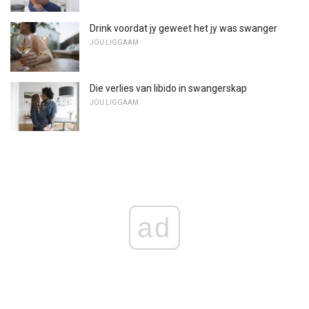
Drink voordat jy geweet het jy was swanger
JOU LIGGAAM
Die verlies van libido in swangerskap
JOU LIGGAAM
ad