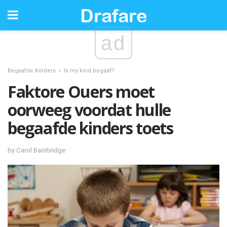
ad
Begaafde Kinders
Is my kind begaaf?
Faktore Ouers moet
oorweeg voordat hulle
begaafde kinders toets
by Carol Bainbridge