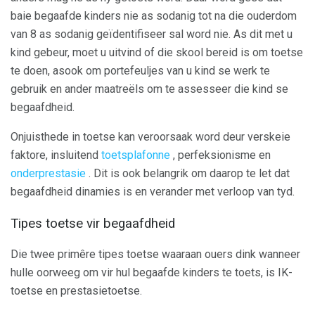
baie begaafde kinders nie as sodanig tot na die ouderdom
van 8 as sodanig geïdentifiseer sal word nie. As dit met u
kind gebeur, moet u uitvind of die skool bereid is om toetse
te doen, asook om portefeuljes van u kind se werk te
gebruik en ander maatreëls om te assesseer die kind se
begaafdheid.
Onjuisthede in toetse kan veroorsaak word deur verskeie
faktore, insluitend
toetsplafonne
, perfeksionisme en
onderprestasie
. Dit is ook belangrik om daarop te let dat
begaafdheid dinamies is en verander met verloop van tyd.
Tipes toetse vir begaafdheid
Die twee primêre tipes toetse waaraan ouers dink wanneer
hulle oorweeg om vir hul begaafde kinders te toets, is IK-
toetse en prestasietoetse.