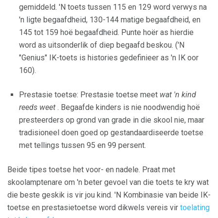
gemiddeld. 'N toets tussen 115 en 129 word verwys na
'n ligte begaafdheid, 130-144 matige begaafdheid, en
145 tot 159 hoë begaafdheid. Punte hoër as hierdie
word as uitsonderlik of diep begaafd beskou. ('N
"Genius" IK-toets is histories gedefinieer as 'n IK oor
160).
Prestasie toetse: Prestasie toetse meet
wat 'n kind
reeds weet
. Begaafde kinders is nie noodwendig hoë
presteerders op grond van grade in die skool nie, maar
tradisioneel doen goed op gestandaardiseerde toetse
met tellings tussen 95 en 99 persent.
Beide tipes toetse het voor- en nadele. Praat met
skoolamptenare om 'n beter gevoel van die toets te kry wat
die beste geskik is vir jou kind. 'N Kombinasie van beide IK-
toetse en prestasietoetse word dikwels vereis vir
toelating