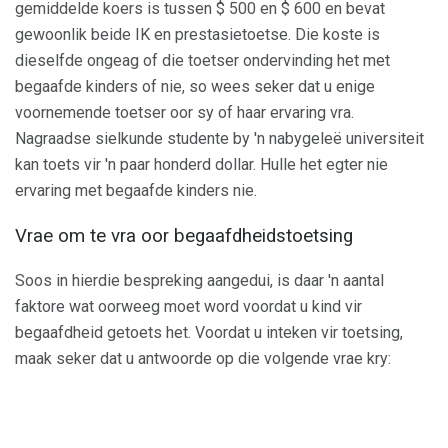
gemiddelde koers is tussen $ 500 en $ 600 en bevat
gewoonlik beide IK en prestasietoetse. Die koste is
dieselfde ongeag of die toetser ondervinding het met
begaafde kinders of nie, so wees seker dat u enige
voornemende toetser oor sy of haar ervaring vra.
Nagraadse sielkunde studente by 'n nabygeleë universiteit
kan toets vir 'n paar honderd dollar. Hulle het egter nie
ervaring met begaafde kinders nie.
Vrae om te vra oor begaafdheidstoetsing
Soos in hierdie bespreking aangedui, is daar 'n aantal
faktore wat oorweeg moet word voordat u kind vir
begaafdheid getoets het. Voordat u inteken vir toetsing,
maak seker dat u antwoorde op die volgende vrae kry: