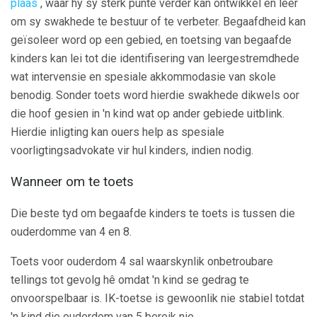
plaas
, waar hy sy sterk punte verder kan ontwikkel en leer
om sy swakhede te bestuur of te verbeter. Begaafdheid kan
geïsoleer word op een gebied, en toetsing van begaafde
kinders kan lei tot die identifisering van leergestremdhede
wat intervensie en spesiale akkommodasie van skole
benodig. Sonder toets word hierdie swakhede dikwels oor
die hoof gesien in 'n kind wat op ander gebiede uitblink.
Hierdie inligting kan ouers help as spesiale
voorligtingsadvokate vir hul kinders, indien nodig.
Wanneer om te toets
Die beste tyd om begaafde kinders te toets is tussen die
ouderdomme van 4 en 8.
Toets voor ouderdom 4 sal waarskynlik onbetroubare
tellings tot gevolg hê omdat 'n kind se gedrag te
onvoorspelbaar is. IK-toetse is gewoonlik nie stabiel totdat
'n kind die ouderdom van 5 bereik nie.