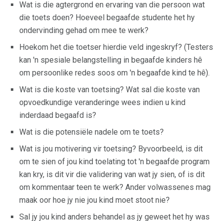
Wat is die agtergrond en ervaring van die persoon wat
die toets doen? Hoeveel begaafde studente het hy
ondervinding gehad om mee te werk?
Hoekom het die toetser hierdie veld ingeskryf? (Testers
kan 'n spesiale belangstelling in begaafde kinders hê
om persoonlike redes soos om 'n begaafde kind te hê).
Wat is die koste van toetsing? Wat sal die koste van
opvoedkundige veranderinge wees indien u kind
inderdaad begaafd is?
Wat is die potensiële nadele om te toets?
Wat is jou motivering vir toetsing? Byvoorbeeld, is dit
om te sien of jou kind toelating tot 'n begaafde program
kan kry, is dit vir die validering van wat jy sien, of is dit
om kommentaar teen te werk? Ander volwassenes mag
maak oor hoe jy nie jou kind moet stoot nie?
Sal jy jou kind anders behandel as jy geweet het hy was