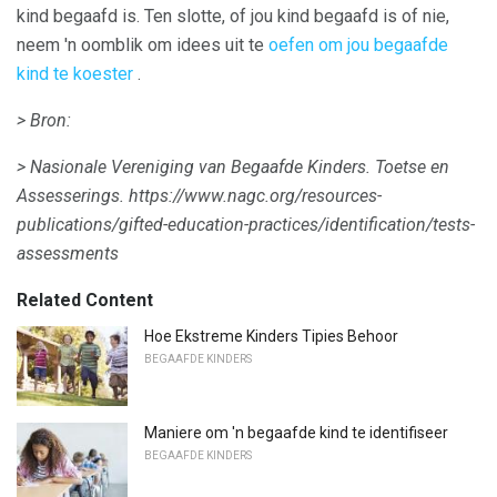
kind begaafd is. Ten slotte, of jou kind begaafd is of nie,
neem 'n oomblik om idees uit te
oefen om jou begaafde
kind te koester
.
> Bron:
> Nasionale Vereniging van Begaafde Kinders.
Toetse en
Assesserings.
https://www.nagc.org/resources-
publications/gifted-education-practices/identification/tests-
assessments
Related Content
Hoe Ekstreme Kinders Tipies Behoor
BEGAAFDE KINDERS
Maniere om 'n begaafde kind te identifiseer
BEGAAFDE KINDERS