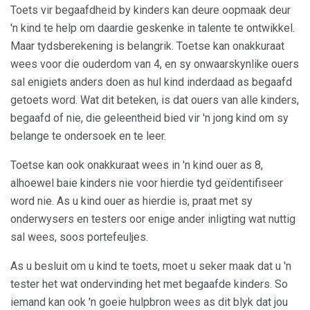
Toets vir begaafdheid by kinders kan deure oopmaak deur
'n kind te help om daardie geskenke in talente te ontwikkel.
Maar tydsberekening is belangrik. Toetse kan onakkuraat
wees voor die ouderdom van 4, en sy onwaarskynlike ouers
sal enigiets anders doen as hul kind inderdaad as begaafd
getoets word. Wat dit beteken, is dat ouers van alle kinders,
begaafd of nie, die geleentheid bied vir 'n jong kind om sy
belange te ondersoek en te leer.
Toetse kan ook onakkuraat wees in 'n kind ouer as 8,
alhoewel baie kinders nie voor hierdie tyd geïdentifiseer
word nie. As u kind ouer as hierdie is, praat met sy
onderwysers en testers oor enige ander inligting wat nuttig
sal wees, soos portefeuljes.
As u besluit om u kind te toets, moet u seker maak dat u 'n
tester het wat ondervinding het met begaafde kinders. So
iemand kan ook 'n goeie hulpbron wees as dit blyk dat jou