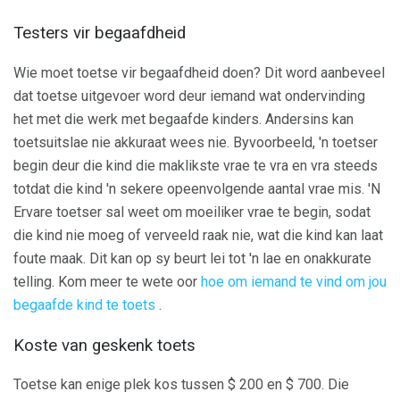
Testers vir begaafdheid
Wie moet toetse vir begaafdheid doen? Dit word aanbeveel
dat toetse uitgevoer word deur iemand wat ondervinding
het met die werk met begaafde kinders. Andersins kan
toetsuitslae nie akkuraat wees nie. Byvoorbeeld, 'n toetser
begin deur die kind die maklikste vrae te vra en vra steeds
totdat die kind 'n sekere opeenvolgende aantal vrae mis. 'N
Ervare toetser sal weet om moeiliker vrae te begin, sodat
die kind nie moeg of verveeld raak nie, wat die kind kan laat
foute maak. Dit kan op sy beurt lei tot 'n lae en onakkurate
telling. Kom meer te wete oor
hoe om iemand te vind om jou
begaafde kind te toets
.
Koste van geskenk toets
Toetse kan enige plek kos tussen $ 200 en $ 700. Die