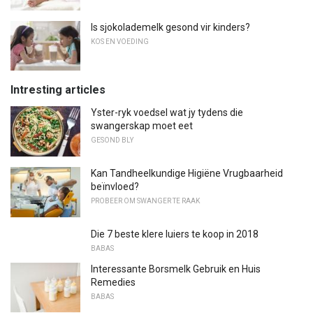
Is sjokolademelk gesond vir kinders?
KOS EN VOEDING
Intresting articles
Yster-ryk voedsel wat jy tydens die
swangerskap moet eet
GESOND BLY
Kan Tandheelkundige Higiëne Vrugbaarheid
beïnvloed?
PROBEER OM SWANGER TE RAAK
Die 7 beste klere luiers te koop in 2018
BABAS
Interessante Borsmelk Gebruik en Huis
Remedies
BABAS