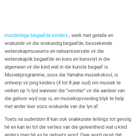
mondelinge begaafde kinders
, werk met getalle en
wiskunde vir die wiskundig begaafde, besoekende
wetenskapmuseums en natuurreservate vir die
wetenskaplik begaafde en kuns en kunsvlyt in die
algemeen vir die kind wat in die kunste begaaf is.
Musiekprogramme, soos die Yamaha-musiekskool, is
ontwerp vir jong kinders (4 tot 8 jaar oud) om musiek te
verken op 'n tyd wanneer die "venster" vir die aanleer van
die gehoor wyd oop is, en musiekopvoeding blyk te help
met ander leer soos wiskunde van die lyn af.
Toets na ouderdom 8 kan ook onakkurate tellings tot gevolg
hê en kan lei tot die verlies van die geleentheid wat u kind
anders mag hê as hy getoets word. Daar word gesê dat