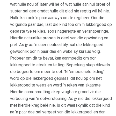
wat hulle nou of later wil hê of wat hulle aan hul broer of
suster sal gee omdat hulle dit glad nie regtig wil hê nie.
Hulle kan ook 'n paar aanwys om te regifieer. Oor die
volgende paar dae, laat die kind toe om 'n lekkergoed op
gepaste tye te kies, soos nageregte en versnaperinge.
Hierdie natuurlike proses is deel van die opwinding en
pret. As jy as 'n ouer neutraal bly, sal die lekkergoed
gewoonlik oor 'n paar dae en weke sy kursus volg.
Probeer om dit te bevat, kan aanmoedig om oor
lekkergoed te steek en te lieg. Beperking skep dikwels
die begeerte om meer te eet. 'N "emosionele lading"
word op die lekkergoed geplaas: dit hou op om net
lekkergoed te wees en word 'n teken van skaamte.
Hierdie samesmelting skep vrugbare grond vir die
verbouing van 'n eetversteuring. As jy nie die lekkergoed
met hierdie krag belê nie, is dit waarskynlik dat die kind
na 'n paar dae sal vergeet van die lekkergoed, en dan