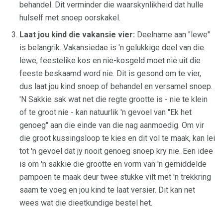
behandel. Dit verminder die waarskynlikheid dat hulle
hulself met snoep oorskakel.
Laat jou kind die vakansie vier:
Deelname aan "lewe"
is belangrik. Vakansiedae is 'n gelukkige deel van die
lewe; feestelike kos en nie-kosgeld moet nie uit die
feeste beskaamd word nie. Dit is gesond om te vier,
dus laat jou kind snoep of behandel en versamel snoep.
'N Sakkie sak wat net die regte grootte is - nie te klein
of te groot nie - kan natuurlik 'n gevoel van "Ek het
genoeg" aan die einde van die nag aanmoedig. Om vir
die groot kussingsloop te kies en dit vol te maak, kan lei
tot 'n gevoel dat jy nooit genoeg snoep kry nie. Een idee
is om 'n sakkie die grootte en vorm van 'n gemiddelde
pampoen te maak deur twee stukke vilt met 'n trekkring
saam te voeg en jou kind te laat versier. Dit kan net
wees wat die dieetkundige bestel het.