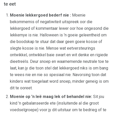
te eet
Moenie
lekkergoed
bederf nie
:
Moenie
bekommernis of negatiwiteit uitspreek oor die
lekkergoed of kommentaar lewer oor hoe ongesond die
lekkernye is nie. Halloween is 'n goeie geleentheid om
die boodskap te stuur dat daar geen goeie kosse of
slegte kosse is nie. Mense wat eetversteurings
ontwikkel, ontwikkel baie swart en wit denke en rigiede
dieetreëls. Deur snoep en waarnemende neutrale toe te
laat, kan jy die toon stel dat lekkergoed niks is om bang
te wees nie en nie so spesiaal nie. Navorsing toon dat
kinders wat toegelaat word snoep, minder geneig is om
dit te ooreet.
Moenie op 'n leë maag lek of behandel nie:
Sit jou
kind 'n gebalanseerde ete (insluitende al die groot
voedselgroepe) voor jy dit uitstuur om te bedrieg of te