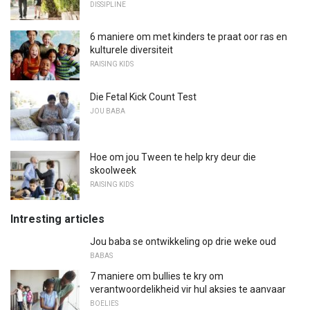
DISSIPLINE
6 maniere om met kinders te praat oor ras en
kulturele diversiteit
RAISING KIDS
Die Fetal Kick Count Test
JOU BABA
Hoe om jou Tween te help kry deur die
skoolweek
RAISING KIDS
Intresting articles
Jou baba se ontwikkeling op drie weke oud
BABAS
7 maniere om bullies te kry om
verantwoordelikheid vir hul aksies te aanvaar
BOELIES