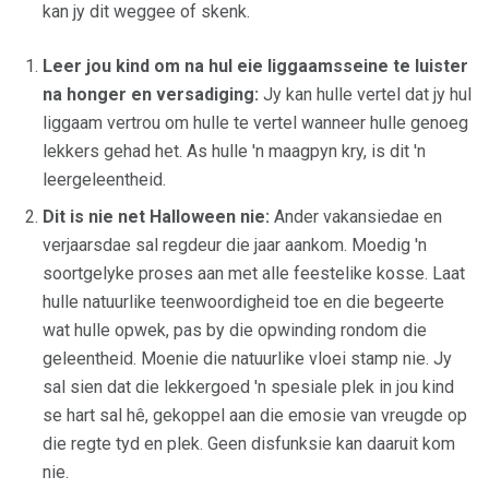
kan jy dit weggee of skenk.
Leer jou kind om na hul eie liggaamsseine te luister
na honger en versadiging:
Jy kan hulle vertel dat jy hul
liggaam vertrou om hulle te vertel wanneer hulle genoeg
lekkers gehad het. As hulle 'n maagpyn kry, is dit 'n
leergeleentheid.
Dit is nie net Halloween nie:
Ander vakansiedae en
verjaarsdae sal regdeur die jaar aankom. Moedig 'n
soortgelyke proses aan met alle feestelike kosse. Laat
hulle natuurlike teenwoordigheid toe en die begeerte
wat hulle opwek, pas by die opwinding rondom die
geleentheid. Moenie die natuurlike vloei stamp nie. Jy
sal sien dat die lekkergoed 'n spesiale plek in jou kind
se hart sal hê, gekoppel aan die emosie van vreugde op
die regte tyd en plek. Geen disfunksie kan daaruit kom
nie.