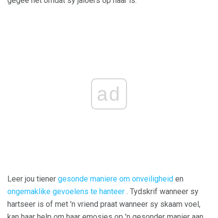
gegee het omdat sy jaloers op haar is.
ad
Leer jou tiener
gesonde maniere om onveiligheid
en
ongemaklike gevoelens te hanteer
. Tydskrif wanneer sy
hartseer is of met 'n vriend praat wanneer sy skaam voel,
kan haar help om haar emosies op 'n gesonder manier aan