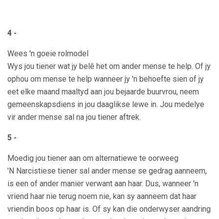
4 -
Wees 'n goeie rolmodel
Wys jou tiener wat jy belê het om ander mense te help. Of jy
ophou om mense te help wanneer jy 'n behoefte sien of jy
eet elke maand maaltyd aan jou bejaarde buurvrou, neem
gemeenskapsdiens in jou daaglikse lewe in. Jou medelye
vir ander mense sal na jou tiener aftrek.
5 -
Moedig jou tiener aan om alternatiewe te oorweeg
'N Narcistiese tiener sal ander mense se gedrag aanneem,
is een of ander manier verwant aan haar. Dus, wanneer 'n
vriend haar nie terug noem nie, kan sy aanneem dat haar
vriendin boos op haar is. Of sy kan die onderwyser aandring