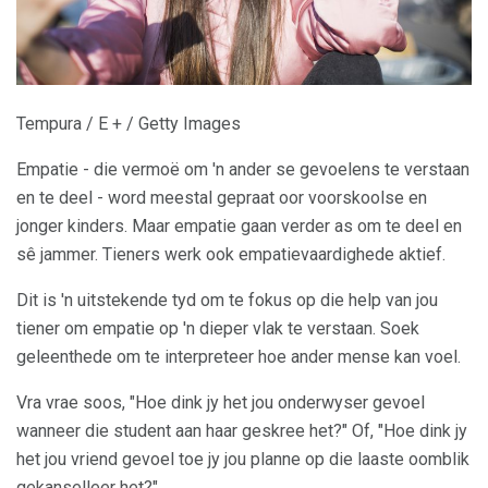
Tempura / E + / Getty Images
Empatie - die vermoë om 'n ander se gevoelens te verstaan
​​en te deel - word meestal gepraat oor voorskoolse en
jonger kinders. Maar empatie gaan verder as om te deel en
sê jammer. Tieners werk ook empatievaardighede aktief.
Dit is 'n uitstekende tyd om te fokus op die help van jou
tiener om empatie op 'n dieper vlak te verstaan. Soek
geleenthede om te interpreteer hoe ander mense kan voel.
Vra vrae soos, "Hoe dink jy het jou onderwyser gevoel
wanneer die student aan haar geskree het?" Of, "Hoe dink jy
het jou vriend gevoel toe jy jou planne op die laaste oomblik
gekanselleer het?"