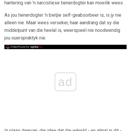
hantering van 'n narcistiese tienerdogter kan moeilik wees.
As jou tienerdogter 'n bietjie self-geabsorbeer is, is jy nie
alleen nie. Maar wees verseker, haar aandrang dat sy die
middelpunt van die heelal is, weerspieël nie noodwendig
jou ouerspraktyk nie.
ad
In plaas daarvan, die idee dat die wêreld - en almal in dit -