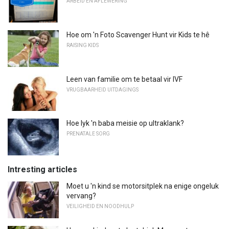
ARBEID EN AFLEWERING
Hoe om 'n Foto Scavenger Hunt vir Kids te hê
RAISING KIDS
Leen van familie om te betaal vir IVF
VRUGBAARHEID UITDAGINGS
Hoe lyk 'n baba meisie op ultraklank?
PRENATALE SORG
Intresting articles
Moet u 'n kind se motorsitplek na enige ongeluk
vervang?
VEILIGHEID EN NOODHULP