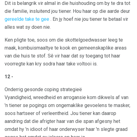
Dit is belangrik vir almal in die huishouding om by te dra tot
die familie, insluitend jou tiener. Hou haar op die aarde deur
gereelde take te gee
. En jy hoef nie jou tiener te betaal vir
alles wat sy doen nie.
Ken pligte toe, soos om die skottelgoedwasser leeg te
maak, kombuismaaltye te kook en gemeenskaplike areas
van die huis te stof. Sê vir haar dat sy toegang tot haar
voorregte kan kry sodra haar take voltooi is.
12 -
Onderrig gesonde coping strategieë
Vyandigheid, wreedheid en arrogansie kom dikwels af van
'n tiener se pogings om ongemaklike gevoelens te masker,
soos hartseer of verleentheid. Jou tiener kan daarop
aandring dat die afrigter haar van die span afgesny het
omdat hy 'n idioot of haar onderwyser haar 'n slegte graad