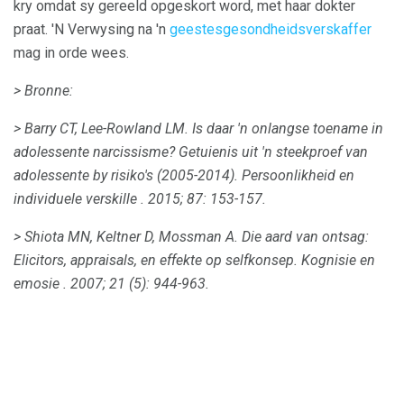
kry omdat sy gereeld opgeskort word, met haar dokter
praat. 'N Verwysing na 'n
geestesgesondheidsverskaffer
mag in orde wees.
> Bronne:
> Barry CT, Lee-Rowland LM.
Is daar 'n onlangse toename in
adolessente narcissisme?
Getuienis uit 'n steekproef van
adolessente by risiko's (2005-2014).
Persoonlikheid en
individuele verskille
.
2015; 87: 153-157.
> Shiota MN, Keltner D, Mossman A. Die aard van ontsag:
Elicitors, appraisals, en effekte op selfkonsep.
Kognisie en
emosie
.
2007; 21 (5): 944-963.