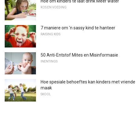
Hoe om kinders te laat drink Meer water
KOS EN VOEDING
7 maniere om 'n sassy kind te hanteer
RAISING KIDS
50 Anti-Entstof Mites en Misinformasie
INENTINGS
Hoe spesiale behoeftes kan kinders met vriende
maak
SKOOL