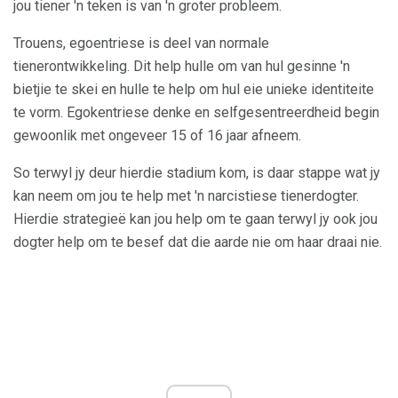
jou tiener 'n teken is van 'n groter probleem.
Trouens, egoentriese is deel van normale
tienerontwikkeling. Dit help hulle om van hul gesinne 'n
bietjie te skei en hulle te help om hul eie unieke identiteite
te vorm. Egokentriese denke en selfgesentreerdheid begin
gewoonlik met ongeveer 15 of 16 jaar afneem.
So terwyl jy deur hierdie stadium kom, is daar stappe wat jy
kan neem om jou te help met 'n narcistiese tienerdogter.
Hierdie strategieë kan jou help om te gaan terwyl jy ook jou
dogter help om te besef dat die aarde nie om haar draai nie.