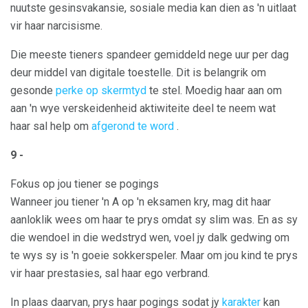
nuutste gesinsvakansie, sosiale media kan dien as 'n uitlaat
vir haar narcisisme.
Die meeste tieners spandeer gemiddeld nege uur per dag
deur middel van digitale toestelle. Dit is belangrik om
gesonde
perke op skermtyd
te stel. Moedig haar aan om
aan 'n wye verskeidenheid aktiwiteite deel te neem wat
haar sal help om
afgerond te word
.
9 -
Fokus op jou tiener se pogings
Wanneer jou tiener 'n A op 'n eksamen kry, mag dit haar
aanloklik wees om haar te prys omdat sy slim was. En as sy
die wendoel in die wedstryd wen, voel jy dalk gedwing om
te wys sy is 'n goeie sokkerspeler. Maar om jou kind te prys
vir haar prestasies, sal haar ego verbrand.
In plaas daarvan, prys haar pogings sodat jy
karakter
kan