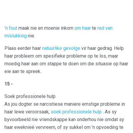
'n fout
maak nie en moenie inkom
om haar
te
red van
mislukking
nie.
Plaas eerder haar
natuurlike gevolge
vir haar gedrag. Help
haar probleem om spesifieke probleme op te los, maar
moedig haar aan om stappe te doen om die situasie op haar
eie aan te spreek.
15 -
Soek professionele hulp
As jou dogter se narcistiese maniere ernstige probleme in
haar lewe veroorsaak,
soek professionele hulp
. As sy
byvoorbeeld nie vriendskappe kan onderhou nie omdat sy
haar eweknieë vervreem, of sy sukkel om 'n opvoeding te