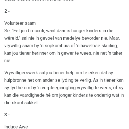
2 -
Volunteer saam
Sê, "Eet jou broccoli, want daar is honger kinders in die
wêreld," sal nie 'n gevoel van medelye bevorder nie. Maar,
vrywillig saam by 'n sopkombuis of 'n hawelose skuiling,
kan jou tiener herinner om 'n gewer te wees, nie net 'n taker
nie.
Vrywilligerswerk sal jou tiener help om te erken dat sy
hulpbronne het om ander se lyding te verlig. As 'n tiener kan
sy tyd hê om by 'n verpleeginrigting vrywillig te wees, of sy
kan die vaardighede hê om jonger kinders te onderrig wat in
die skool sukkel.
3 -
Induce Awe