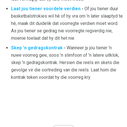
Laat jou tiener voordele verdien
-
Of jou tiener duur
basketbalstrokies wil hê of hy vra om 'n later slaaptyd te
hê, maak dit duidelik dat voorregte verdien moet word.
As jou tiener se gedrag nie voorregte regverdig nie,
moenie toelaat dat hy dit het nie.
Skep 'n gedragskontrak
-
Wanneer jy jou tiener 'n
nuwe voorreg gee, soos 'n slimfoon of 'n latere uitklok,
skep 'n gedragskontrak. Hersien die reëls en skets die
gevolge vir die oortreding van die reëls. Laat hom die
kontrak teken voordat hy die voorreg kry.