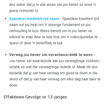
dus seker dat jy in alle areas van jou tiener se lewe 'n
goeie rolmodel is.
Spandeer kwaliteit tyd saam
-
Spandeer kwaliteit tyd
saam sal jou help om 'n stewige fondament vir jou
verhouding te bou. Wees bereid om in jou tiener se
wêreld te stap deur te leer hoe om 'n videospeletjie te
speel of deur 'n tienerfliek te kyk.
Verwag jou tiener om verantwoordelik te wees -
Jou tiener sal waarskynlik aan jou verwagtinge voldoen,
solank as wat die verwagtinge redelik is. Maak dit dus
duidelik dat jy van haar verwag om goed te doen in die
skool of dat jy van haar verwag om elke dag haar take te
doen.
Effektiewe Gevolge vir 13-jariges