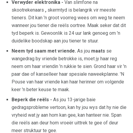
Verwyder elektronika -
Van slimfone na
skootrekenaars
,
skermtyd is belangrik vir meeste
tieners. Dit kan 'n groot voorreg wees om weg te neem
wanneer jou tiener die reëls oortree. Maak seker dat dit
tyd beperk is. Gewoonlik is 24 uur lank genoeg om 'n
duidelike boodskap aan jou tiener te stuur.
Neem tyd saam met vriende.
As jou
maats
se
wangedrag by vriende betrokke is, moet jy haar reg
neem om haar vriendin 'n rukkie te sien. Grond haar vir 'n
paar dae of kanselleer haar spesiale naweekplanne. 'N
Pouse van haar vriende kan haar herinner om volgende
keer 'n beter keuse te maak.
Beperk die reëls -
As jou 13-jarige baie
gedragsprobleme vertoon, kan hy jou wys dat hy nie die
vryheid wat jy aan hom kan gee, kan hanteer nie. Span
die reëls aan deur hom vroeër uittrek te gee of deur
meer struktuur te gee.