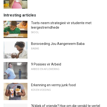
Intresting articles
Toets-neem strategieë vir studente met
leergestremdhede
SKOOL
Borsvoeding Jou Aangeneem Baba
BABAS
9 Posisies vir Arbeid
ARBEID EN AFLEWERING
Erkenning en vermy junk food
KOS EN VOEDING
'N kliek of vriende? Hoe om die verskil te vertel