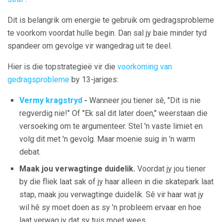
Dit is belangrik om energie te gebruik om gedragsprobleme
te voorkom voordat hulle begin. Dan sal jy baie minder tyd
spandeer om gevolge vir wangedrag uit te deel.
Hier is die topstrategieë vir die
voorkoming van
gedragsprobleme
by 13-jariges:
Vermy kragstryd
-
Wanneer jou tiener sê, "Dit is nie
regverdig nie!" Of "Ek sal dit later doen," weerstaan ​​die
versoeking om te argumenteer. Stel 'n vaste limiet en
volg dit met 'n gevolg. Maar moenie suig in 'n warm
debat.
Maak jou verwagtinge duidelik.
Voordat jy jou tiener
by die fliek laat sak of jy haar alleen in die skatepark laat
stap, maak jou verwagtinge duidelik. Sê vir haar wat jy
wil hê sy moet doen as sy 'n probleem ervaar en hoe
laat verwag jy dat sy tuis moet wees.