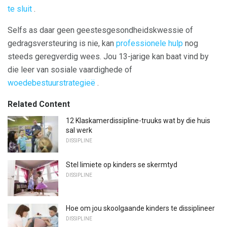
te sluit
.
Selfs as daar geen geestesgesondheidskwessie of
gedragsversteuring is nie, kan
professionele hulp
nog
steeds geregverdig wees. Jou 13-jarige kan baat vind by
die leer van sosiale vaardighede of
woedebestuurstrategieë
.
Related Content
12 Klaskamerdissipline-truuks wat by die huis
sal werk
DISSIPLINE
Stel limiete op kinders se skermtyd
DISSIPLINE
Hoe om jou skoolgaande kinders te dissiplineer
DISSIPLINE