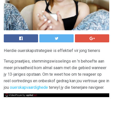
Hierdie ouerskapstrategieë is effektief vir jong tieners
Terug praatjies, stemmingswisselings en 'n behoefte aan
meer privaatheid kom almal saam met die gebied wanneer
jy 13-jariges opstaan. Om te weet hoe om te reageer op
reël oortredings en onbeskof gedrag kan jou vertroue gee in
jou
ouerskapvaardighede
terwyl jy die tienerjare navigeer.