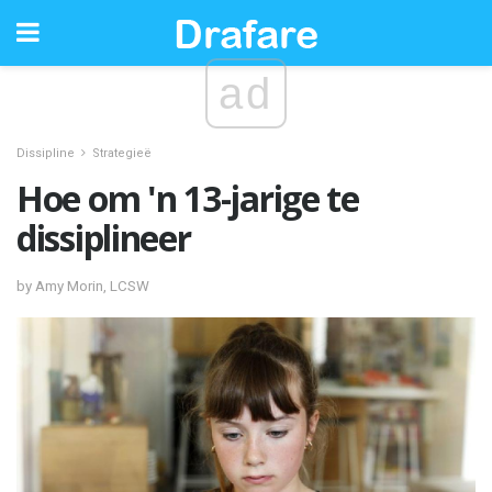
ad
Dissipline
Strategieë
Hoe om 'n 13-jarige te
dissiplineer
by Amy Morin, LCSW