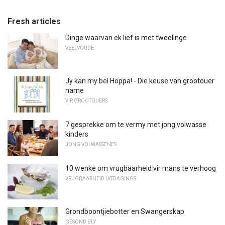
Fresh articles
Dinge waarvan ek lief is met tweelinge
VEELVOUDE
Jy kan my bel Hoppa! - Die keuse van grootouer
name
VIR GROOTOUERS
7 gesprekke om te vermy met jong volwasse
kinders
JONG VOLWASSENES
10 wenke om vrugbaarheid vir mans te verhoog
VRUGBAARHEID UITDAGINGS
Grondboontjiebotter en Swangerskap
GESOND BLY