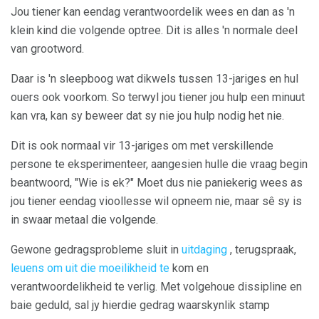
Jou tiener kan eendag verantwoordelik wees en dan as 'n
klein kind die volgende optree. Dit is alles 'n normale deel
van grootword.
Daar is 'n sleepboog wat dikwels tussen 13-jariges en hul
ouers ook voorkom. So terwyl jou tiener jou hulp een minuut
kan vra, kan sy beweer dat sy nie jou hulp nodig het nie.
Dit is ook normaal vir 13-jariges om met verskillende
persone te eksperimenteer, aangesien hulle die vraag begin
beantwoord, "Wie is ek?" Moet dus nie paniekerig wees as
jou tiener eendag vioollesse wil opneem nie, maar sê sy is
in swaar metaal die volgende.
Gewone gedragsprobleme sluit in
uitdaging
, terugspraak,
leuens om uit die moeilikheid te
kom en
verantwoordelikheid te verlig. Met volgehoue ​​dissipline en
baie geduld, sal jy hierdie gedrag waarskynlik stamp