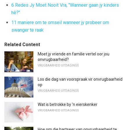
6 Redes Jy Moet Nooit Vra, "Wanneer gaan jy kinders
hê?"
11 maniere om te omseil wanneer jy probeer om
swanger te raak
Related Content
Moet jy vriende en familie vertel oor jou
onvrugbaarheid?
VRUGBAARHEID UITDAGINGS
Los die dag van voorspraak vir onvrugbaarheid
op
VRUGBAARHEID UITDAGINGS
Wat is betrokke by 'n eierskenker
VRUGBAARHEID UITDAGINGS
Hoe om die hartseer van onvrugbaarheid te