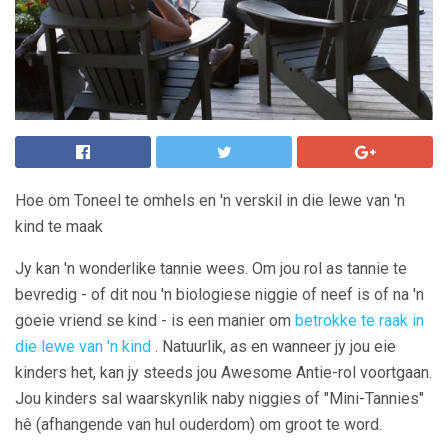
Hoe om Toneel te omhels en 'n verskil in die lewe van 'n
kind te maak
Jy kan 'n wonderlike tannie wees. Om jou rol as tannie te
bevredig - of dit nou 'n biologiese niggie of neef is of na 'n
goeie vriend se kind - is een manier om
betrokke te raak in
die lewe van 'n kind
. Natuurlik, as en wanneer jy jou eie
kinders het, kan jy steeds jou Awesome Antie-rol voortgaan.
Jou kinders sal waarskynlik naby niggies of "Mini-Tannies"
hê (afhangende van hul ouderdom) om groot te word.