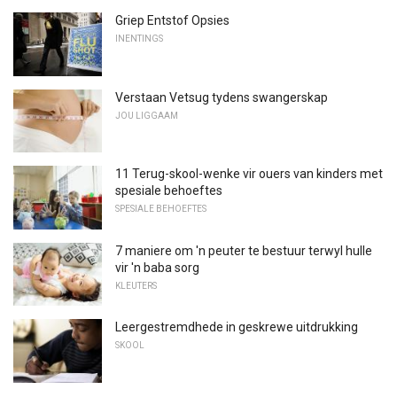
Griep Entstof Opsies
INENTINGS
Verstaan ​​Vetsug tydens swangerskap
JOU LIGGAAM
11 Terug-skool-wenke vir ouers van kinders met
spesiale behoeftes
SPESIALE BEHOEFTES
7 maniere om 'n peuter te bestuur terwyl hulle
vir 'n baba sorg
KLEUTERS
Leergestremdhede in geskrewe uitdrukking
SKOOL