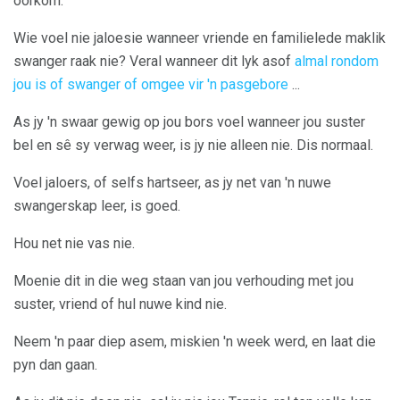
oorkom.
Wie voel nie jaloesie wanneer vriende en familielede maklik
swanger raak nie? Veral wanneer dit lyk asof
almal rondom
jou is of swanger of omgee vir 'n pasgebore
...
As jy 'n swaar gewig op jou bors voel wanneer jou suster
bel en sê sy verwag weer, is jy nie alleen nie. Dis normaal.
Voel jaloers, of selfs hartseer, as jy net van 'n nuwe
swangerskap leer, is goed.
Hou net nie vas nie.
Moenie dit in die weg staan ​​van jou verhouding met jou
suster, vriend of hul nuwe kind nie.
Neem 'n paar diep asem, miskien 'n week werd, en laat die
pyn dan gaan.