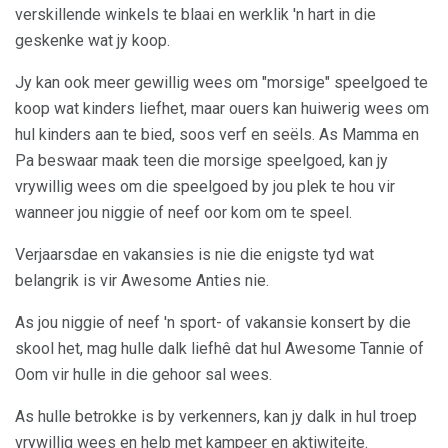
verskillende winkels te blaai en werklik 'n hart in die
geskenke wat jy koop.
Jy kan ook meer gewillig wees om "morsige" speelgoed te
koop wat kinders liefhet, maar ouers kan huiwerig wees om
hul kinders aan te bied, soos verf en seëls. As Mamma en
Pa beswaar maak teen die morsige speelgoed, kan jy
vrywillig wees om die speelgoed by jou plek te hou vir
wanneer jou niggie of neef oor kom om te speel.
Verjaarsdae en vakansies is nie die enigste tyd wat
belangrik is vir Awesome Anties nie.
As jou niggie of neef 'n sport- of vakansie konsert by die
skool het, mag hulle dalk liefhê dat hul Awesome Tannie of
Oom vir hulle in die gehoor sal wees.
As hulle betrokke is by verkenners, kan jy dalk in hul troep
vrywillig wees en help met kampeer en aktiwiteite.