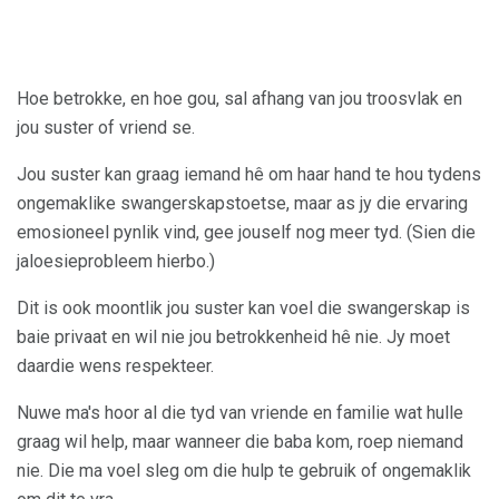
Hoe betrokke, en hoe gou, sal afhang van jou troosvlak en
jou suster of vriend se.
Jou suster kan graag iemand hê om haar hand te hou tydens
ongemaklike swangerskapstoetse, maar as jy die ervaring
emosioneel pynlik vind, gee jouself nog meer tyd. (Sien die
jaloesieprobleem hierbo.)
Dit is ook moontlik jou suster kan voel die swangerskap is
baie privaat en wil nie jou betrokkenheid hê nie. Jy moet
daardie wens respekteer.
Nuwe ma's hoor al die tyd van vriende en familie wat hulle
graag wil help, maar wanneer die baba kom, roep niemand
nie. Die ma voel sleg om die hulp te gebruik of ongemaklik