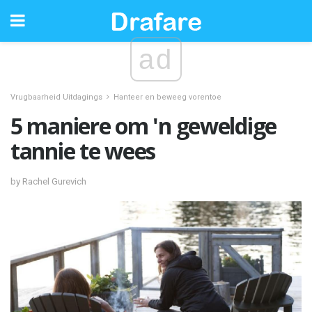
ad
Vrugbaarheid Uitdagings
Hanteer en beweeg vorentoe
5 maniere om 'n geweldige
tannie te wees
by Rachel Gurevich