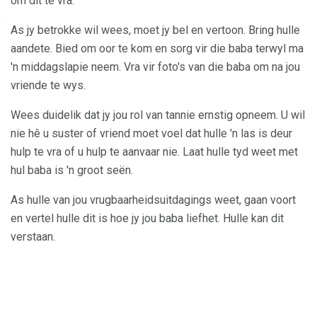
om dit te vra.
As jy betrokke wil wees, moet jy bel en vertoon. Bring hulle
aandete. Bied om oor te kom en sorg vir die baba terwyl ma
'n middagslapie neem. Vra vir foto's van die baba om na jou
vriende te wys.
Wees duidelik dat jy jou rol van tannie ernstig opneem. U wil
nie hê u suster of vriend moet voel dat hulle 'n las is deur
hulp te vra of u hulp te aanvaar nie. Laat hulle tyd weet met
hul baba is 'n groot seën.
As hulle van jou vrugbaarheidsuitdagings weet, gaan voort
en vertel hulle dit is hoe jy jou baba liefhet. Hulle kan dit
verstaan.