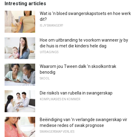
Intresting articles
Wat is 'n bloed swangerskapstoets en hoe werk
dit?
IS JY SWANGER?
Hoe om uitbranding te voorkom wanneer jy by
die huis is met die kinders hele dag
UITDAGINGS
Waarom jou Tween dalk 'n skoolkontrak
benodig
SKOOL
Die risiko's van rubella in swangerskap
KOMPLIKASIES EN KOMMER
Beëindiging van 'n verlangde swangerskap vir
mediese redes of swak prognose
SWANGERSKAP VERLIES