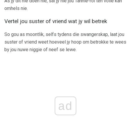
As jy dit nie doen nie, sal jy nie jou Tannie-rol ten volle kan
omhels nie.
Vertel jou suster of vriend wat jy wil betrek
So gou as moontlik, selfs tydens die swangerskap, laat jou
suster of vriend weet hoeveel jy hoop om betrokke te wees
by jou nuwe niggie of neef se lewe.
ad