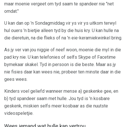
maar moenie vergeet om tyd saam te spandeer nie "net
omdat."
U kan dan op 'n Sondagmiddag vir ys vir ys uitkom terwyl
hul ouers 'n bietjie alleen tyd by die huis kry. U kan hulle na
die dieretuin, na die flieks of na 'n eie-keramiekwinkel bring.
As jy ver van jou niggie of neef woon, moenie die myl in die
pad kry nie. U kan telefonies of selfs Skype of Facetime
bymekaar skakel. Tyd in persoon is die beste. Maar as jy
nie fisies daar kan wees nie, probeer ten minste daar in die
gees wees.
Kinders voel geliefd wanneer mense a) geskenke gee, en
b) tyd spandeer saam met hulle. Jou tyd is 'n kosbare
geskenk, miskien selfs meer kosbaar as die nuutste
videospeletjie.
Wees iemand wat hulle kan vertrou