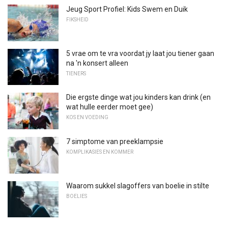
Jeug Sport Profiel: Kids Swem en Duik
FIKSHEID
5 vrae om te vra voordat jy laat jou tiener gaan
na 'n konsert alleen
TIENERS
Die ergste dinge wat jou kinders kan drink (en
wat hulle eerder moet gee)
KOS EN VOEDING
7 simptome van preeklampsie
KOMPLIKASIES EN KOMMER
Waarom sukkel slagoffers van boelie in stilte
BOELIES