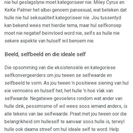
nie hul geslagslyne moet kategoriseer nie. Miley Cyrus en
KeKe Palmer het albei genoem pansexual, wat beteken dat
hulle nie hul seksualiteit kategoriseer nie. Jou tussentyd
kan bekend wees met hierdie tema, maar hul selfkonsep
moet nie negatief beïnvloed word nie, selfs as hulle nie
sekere aspekte van hulself wil benoem nie.
Beeld, selfbeeld en die ideale self
Die opsomming van die eksistensiële en kategoriese
selfkonvergeerders om jou tween se selfwaarde en
selfbeeld te vorm. As jou tween 'n positiewe siening van hul
eie vermoëns en hulself het, het hulle 'n hoë vlak van
selfwaarde. Negatiewe gevoelens rondom wat ander van
hulle dink, pessimisme of wil wees soos iemand anders, is
alle tekens van lae selfwaarde. Praat met jou tween oor die
belangrikheid om hulleself te aanvaar soos hulle is, terwyl
hulle ook daarna streef om hul ideale self te word. Help