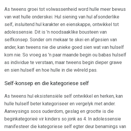
As tweens groei tot volwassenheid word hulle meer bewus
van wat hulle onderskei. Hul siening van hul afsonderlike
self, insluitend hul karakter en eienskappe, ontwikkel tot
adolessensie. Dit is 'n noodsaaklike bousteen van
selfkonsep. Sonder om mekaar te skei en afgesien van
ander, kan tweens nie die unieke goed sien wat van hulself
kom nie. So vroeg as 'n paar maande begin ou babas hulself
as individue te verstaan, maar tweens begin dieper grawe
en sien hulself en hoe hulle in die wêreld pas.
Self-konsep en die kategoriese self
As tweens hul eksistensiële self ontwikkel en herken, kan
hulle hulself beter kategoriseer en vergelyk met ander.
Aanwysings soos ouderdom, geslag en grootte is die
beginkategorieë vir kinders so jonk as 4. In adolessensie
manifesteer die kategoriese self egter deur benamings van