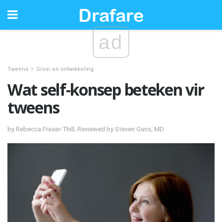
ad
Tweens
Groei en ontwikkeling
Wat self-konsep beteken vir
tweens
by Rebecca Fraser-Thill; Reviewed by Steven Gans, MD