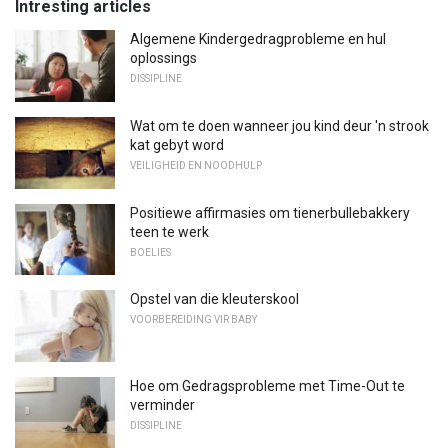
Intresting articles
Algemene Kindergedragprobleme en hul
oplossings
DISSIPLINE
Wat om te doen wanneer jou kind deur 'n strook
kat gebyt word
VEILIGHEID EN NOODHULP
Positiewe affirmasies om tienerbullebakkery
teen te werk
BOELIES
Opstel van die kleuterskool
VOORBEREIDING VIR BABY
Hoe om Gedragsprobleme met Time-Out te
verminder
DISSIPLINE