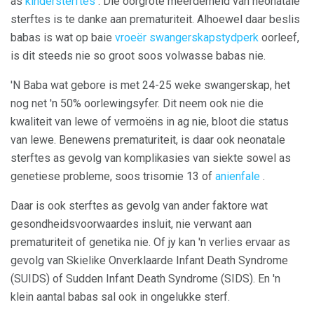
as
kindersterftes
. Die oorgrote meerderheid van neonatale
sterftes is te danke aan prematuriteit. Alhoewel daar beslis
babas is wat op baie
vroeër swangerskapstydperk
oorleef,
is dit steeds nie so groot soos volwasse babas nie.
'N Baba wat gebore is met 24-25 weke swangerskap, het
nog net 'n 50% oorlewingsyfer. Dit neem ook nie die
kwaliteit van lewe of vermoëns in ag nie, bloot die status
van lewe. Benewens prematuriteit, is daar ook neonatale
sterftes as gevolg van komplikasies van siekte sowel as
genetiese probleme, soos trisomie 13 of
anienfale
.
Daar is ook sterftes as gevolg van ander faktore wat
gesondheidsvoorwaardes insluit, nie verwant aan
prematuriteit of genetika nie. Of jy kan 'n verlies ervaar as
gevolg van Skielike Onverklaarde Infant Death Syndrome
(SUIDS) of Sudden Infant Death Syndrome (SIDS). En 'n
klein aantal babas sal ook in ongelukke sterf.