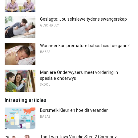
Geslagte: Jou sekslewe tydens swangerskap
GESOND BLY
Wanneer kan premature babas huis toe gaan?
BABAS
Maniere Onderwysers meet vordering in
spesiale onderwys
SKOOL
Intresting articles
Borsmelk Kleur en hoe dit verander
BABAS
Top Twin Toys Van die Step 2 Company