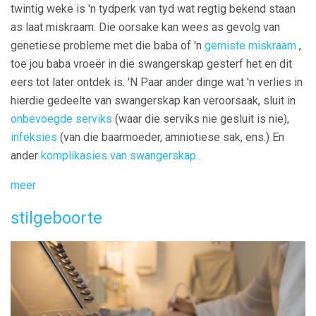
twintig weke is 'n tydperk van tyd wat regtig bekend staan ​​
as laat miskraam. Die oorsake kan wees as gevolg van
genetiese probleme met die baba of 'n
gemiste miskraam
,
toe jou baba vroeër in die swangerskap gesterf het en dit
eers tot later ontdek is. 'N Paar ander dinge wat 'n verlies in
hierdie gedeelte van swangerskap kan veroorsaak, sluit in
onbevoegde serviks
(waar die serviks nie gesluit is nie),
infeksies
(van die baarmoeder, amniotiese sak, ens.) En
ander
komplikasies van swangerskap
.
meer
stilgeboorte