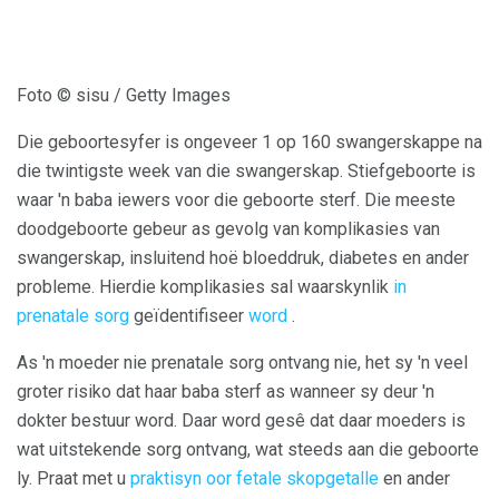
Foto © sisu / Getty Images
Die geboortesyfer is ongeveer 1 op 160 swangerskappe na
die twintigste week van die swangerskap. Stiefgeboorte is
waar 'n baba iewers voor die geboorte sterf. Die meeste
doodgeboorte gebeur as gevolg van komplikasies van
swangerskap, insluitend hoë bloeddruk, diabetes en ander
probleme. Hierdie komplikasies sal waarskynlik
in
prenatale sorg
geïdentifiseer
word
.
As 'n moeder nie prenatale sorg ontvang nie, het sy 'n veel
groter risiko dat haar baba sterf as wanneer sy deur 'n
dokter bestuur word. Daar word gesê dat daar moeders is
wat uitstekende sorg ontvang, wat steeds aan die geboorte
ly. Praat met u
praktisyn oor fetale skopgetalle
en ander