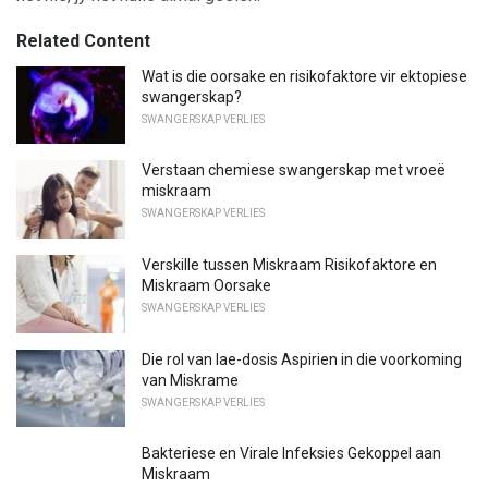
Related Content
Wat is die oorsake en risikofaktore vir ektopiese
swangerskap?
SWANGERSKAP VERLIES
Verstaan ​​chemiese swangerskap met vroeë
miskraam
SWANGERSKAP VERLIES
Verskille tussen Miskraam Risikofaktore en
Miskraam Oorsake
SWANGERSKAP VERLIES
Die rol van lae-dosis Aspirien in die voorkoming
van Miskrame
SWANGERSKAP VERLIES
Bakteriese en Virale Infeksies Gekoppel aan
Miskraam