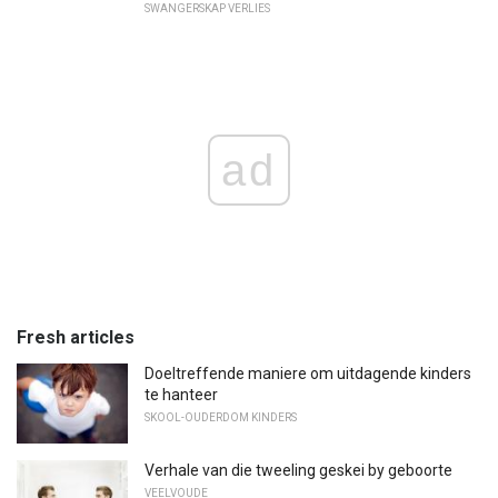
SWANGERSKAP VERLIES
ad
Fresh articles
Doeltreffende maniere om uitdagende kinders
te hanteer
SKOOL-OUDERDOM KINDERS
Verhale van die tweeling geskei by geboorte
VEELVOUDE