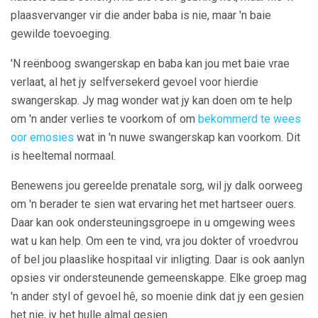
plaasvervanger vir die ander baba is nie, maar 'n baie
gewilde toevoeging.
'N reënboog swangerskap en baba kan jou met baie vrae
verlaat, al het jy selfversekerd gevoel voor hierdie
swangerskap. Jy mag wonder wat jy kan doen om te help
om 'n ander verlies te voorkom of om
bekommerd te wees
oor emosies
wat in 'n nuwe swangerskap kan voorkom. Dit
is heeltemal normaal.
Benewens jou gereelde prenatale sorg, wil jy dalk oorweeg
om 'n berader te sien wat ervaring het met hartseer ouers.
Daar kan ook ondersteuningsgroepe in u omgewing wees
wat u kan help. Om een ​​te vind, vra jou dokter of vroedvrou
of bel jou plaaslike hospitaal vir inligting. Daar is ook aanlyn
opsies vir ondersteunende gemeenskappe. Elke groep mag
'n ander styl of gevoel hê, so moenie dink dat jy een gesien
het nie, jy het hulle almal gesien.