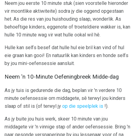
Neem jou eerste 10 minute stuk (sien voorstelle hieronder
vir moontlike aktiwiteite) sodra jy die oggend opgestaan ​​
het. As die res van jou huishouding slaap, wonderlik. As
behoeftige kinders, eggenote of troeteldiere wakker is, kan
hulle 10 minute wag vir wat hulle ookal wil hê.
Hulle kan selfs besef dat hulle hul eie bril kan vind of hul
eie graan kan gooi! En natuurlik kan kinders en honde selfs
by jou mini-oefensessie aansluit.
Neem 'n 10-Minute Oefeningbreek Midde-dag
As jy tuis is gedurende die dag, beplan vir 'n verdere 10
minute oefensessie om middagete, sê terwyl jou kinders
slaap of stil is (of terwyl jy
op die speelplek is
!).
As jy buite jou huis werk, skeer 10 minute van jou
middagete vir 'n vinnige stap of ander oefensessie. Bring 'n
paar gesonde versnaperinge by jou lessenaar voor of na