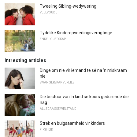
Tweeling Sibling-wedywering
VEELVOUDE
Tydelike Kinderopvoedingsverrigtinge
ENKEL OUERSKAP
Intresting articles
Dinge om nie vir iemand te sê na 'n miskraam
nie
SWANGERSKAP VERLIES
Die bestuur van 'n kind se koors gedurende die
nag
ALLEDAAGSE WELSTAND
Strek en buigsaamheid vir kinders
FIKSHEID