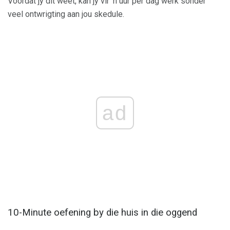
Voordat jy dit weet, kan jy vir 'n uur per dag werk sonder
veel ontwrigting aan jou skedule.
ad
10-Minute oefening by die huis in die oggend