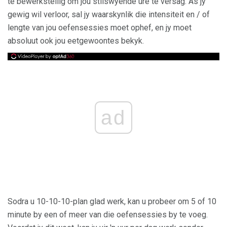
te bewerkstellig om jou stilswyende ure te versag. As jy
gewig wil verloor, sal jy waarskynlik die intensiteit en / of
lengte van jou oefensessies moet ophef, en jy moet
absoluut ook jou eetgewoontes bekyk.
ad
Sodra u 10-10-10-plan glad werk, kan u probeer om 5 of 10
minute by een of meer van die oefensessies by te voeg.