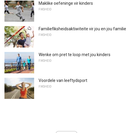
Maklike oefeninge vir kinders
FIKSHEID
Familiefiksheidsaktiwiteite vir jou en jou familie
FIKSHEID
Wenke om pret te loop met jou kinders
FIKSHEID
Voordele van leeftydsport
FIKSHEID