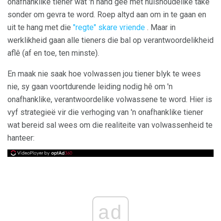
onafhanklike tiener wat 'n hand gee met huishoudelike take
sonder om gevra te word. Roep altyd aan om in te gaan en
uit te hang met die
"regte" skare vriende
. Maar in
werklikheid gaan alle tieners die bal op verantwoordelikheid
aflê (af en toe, ten minste).
En maak nie saak hoe volwassen jou tiener blyk te wees
nie, sy gaan voortdurende leiding nodig hê om 'n
onafhanklike, verantwoordelike volwassene te word. Hier is
vyf strategieë vir die verhoging van 'n onafhanklike tiener
wat bereid sal wees om die realiteite van volwassenheid te
hanteer:
ad