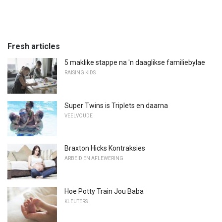
Fresh articles
5 maklike stappe na 'n daaglikse familiebylae
RAISING KIDS
Super Twins is Triplets en daarna
VEELVOUDE
Braxton Hicks Kontraksies
ARBEID EN AFLEWERING
Hoe Potty Train Jou Baba
KLEUTERS