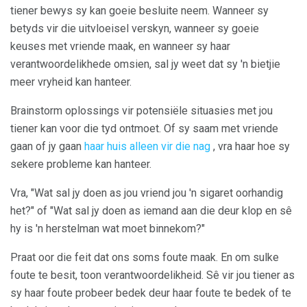
tiener bewys sy kan goeie besluite neem. Wanneer sy
betyds vir die uitvloeisel verskyn, wanneer sy goeie
keuses met vriende maak, en wanneer sy haar
verantwoordelikhede omsien, sal jy weet dat sy 'n bietjie
meer vryheid kan hanteer.
Brainstorm oplossings vir potensiële situasies met jou
tiener kan voor die tyd ontmoet. Of sy saam met vriende
gaan of jy gaan
haar huis alleen vir die nag
, vra haar hoe sy
sekere probleme kan hanteer.
Vra, "Wat sal jy doen as jou vriend jou 'n sigaret oorhandig
het?" of "Wat sal jy doen as iemand aan die deur klop en sê
hy is 'n herstelman wat moet binnekom?"
Praat oor die feit dat ons soms foute maak. En om sulke
foute te besit, toon verantwoordelikheid. Sê vir jou tiener as
sy haar foute probeer bedek deur haar foute te bedek of te