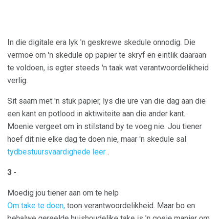
In die digitale era lyk 'n geskrewe skedule onnodig. Die
vermoë om 'n skedule op papier te skryf en eintlik daaraan
te voldoen, is egter steeds 'n taak wat verantwoordelikheid
verlig.
Sit saam met 'n stuk papier, lys die ure van die dag aan die
een kant en potlood in aktiwiteite aan die ander kant.
Moenie vergeet om in stilstand by te voeg nie. Jou tiener
hoef dit nie elke dag te doen nie, maar 'n skedule sal
tydbestuursvaardighede leer
.
3 -
Moedig jou tiener aan om te help
Om take te doen,
toon verantwoordelikheid. Maar bo en
behalwe gereelde huishoudelike take is 'n goeie manier om