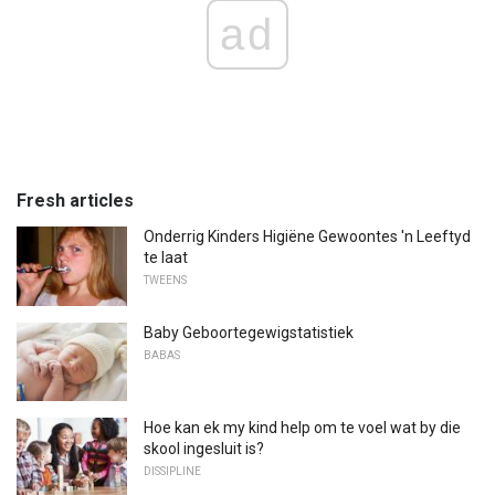
ad
Fresh articles
Onderrig Kinders Higiëne Gewoontes 'n Leeftyd
te laat
TWEENS
Baby Geboortegewigstatistiek
BABAS
Hoe kan ek my kind help om te voel wat by die
skool ingesluit is?
DISSIPLINE