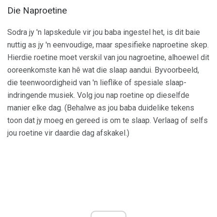
Die Naproetine
Sodra jy 'n lapskedule vir jou baba ingestel het, is dit baie
nuttig as jy 'n eenvoudige, maar spesifieke naproetine skep.
Hierdie roetine moet verskil van jou nagroetine, alhoewel dit
ooreenkomste kan hê wat die slaap aandui. Byvoorbeeld,
die teenwoordigheid van 'n lieflike of spesiale slaap-
indringende musiek. Volg jou nap roetine op dieselfde
manier elke dag. (Behalwe as jou baba duidelike tekens
toon dat jy moeg en gereed is om te slaap. Verlaag of selfs
jou roetine vir daardie dag afskakel.)