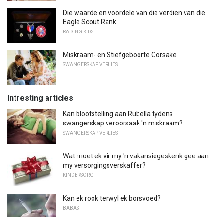
Die waarde en voordele van die verdien van die
Eagle Scout Rank
RAISING KIDS
Miskraam- en Stiefgeboorte Oorsake
SWANGERSKAP VERLIES
Intresting articles
Kan blootstelling aan Rubella tydens
swangerskap veroorsaak 'n miskraam?
SWANGERSKAP VERLIES
Wat moet ek vir my 'n vakansiegeskenk gee aan
my versorgingsverskaffer?
KINDERSORG
Kan ek rook terwyl ek borsvoed?
BABAS