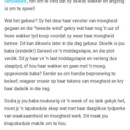
familiebed
, net om te vind dat sy skielik wakker en angstig
is om te speel!
Wat het gebeur? Sy het deur haar venster van moegheid
gegaan en die "tweede wind" gekry wat haar nog 'n uur of
twee wakker tyd koop voordat sy weer haar moegheid
betree. Dit kan dikwels later in die dag gebeur. Skielik is jou
baba (eindelik!) Gereed vir 'n middagslapie, en die plot
verdik. Sit jy haar vir 'n laat middagslapie en verleng dus
slaaptyd, of hou haar wakker en gaan met 'n moeg,
opgewonde baba? Eerder as om hierdie beproewing te
beleef, reageer vroeër op haar tekens van moegheid en kry
haar dadelik in die nag.
Sodra jy jou baba noukeurig vir 'n week of so lank gekyk het,
moet jy 'n lapskedule skep wat met haar daaglikse tydperke
van waaksaamheid en moegheid werk. Dit maak jou
knapskedule maklik om te hou.