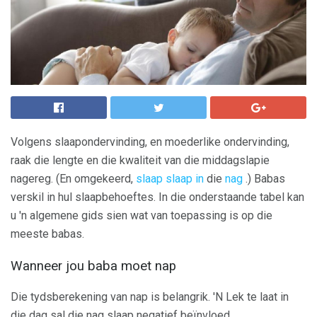
Volgens slaapondervinding, en moederlike ondervinding,
raak die lengte en die kwaliteit van die middagslapie
nagereg. (En omgekeerd,
slaap slaap in
die
nag
.) Babas
verskil in hul slaapbehoeftes. In die onderstaande tabel kan
u 'n algemene gids sien wat van toepassing is op die
meeste babas.
Wanneer jou baba moet nap
Die tydsberekening van nap is belangrik. 'N Lek te laat in
die dag sal die nag slaap negatief beïnvloed.