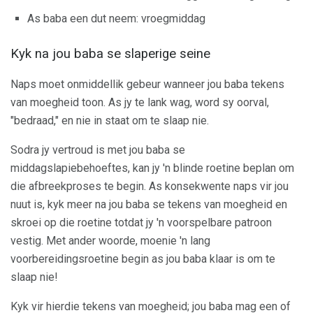
As baba een dut neem: vroegmiddag
Kyk na jou baba se slaperige seine
Naps moet onmiddellik gebeur wanneer jou baba tekens
van moegheid toon. As jy te lank wag, word sy oorval,
"bedraad," en nie in staat om te slaap nie.
Sodra jy vertroud is met jou baba se
middagslapiebehoeftes, kan jy 'n blinde roetine beplan om
die afbreekproses te begin. As konsekwente naps vir jou
nuut is, kyk meer na jou baba se tekens van moegheid en
skroei op die roetine totdat jy 'n voorspelbare patroon
vestig. Met ander woorde, moenie 'n lang
voorbereidingsroetine begin as jou baba klaar is om te
slaap nie!
Kyk vir hierdie tekens van moegheid; jou baba mag een of