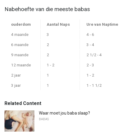
Nabehoefte van die meeste babas
ouderdom
Aantal Naps
Ure van Naptime
4 maande
3
4 - 6
6 maande
2
3 - 4
9 maande
2
2 1/2 - 4
12 maande
1 - 2
2 - 3
2 jaar
1
1 - 2
3 jaar
1
1 - 1 1/2
Related Content
Waar moet jou baba slaap?
BABAS