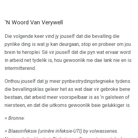
'N Woord Van Verywell
Die volgende keer vind jy jouself dat die bevalling die
pynlike ding is wat jy kan deurgaan, stop en probeer om jou
brein te heroplei. Sê vir jouself dat die pyn wat ervaar word
in arbeid net tydelik is, hou gewoonlik nie dae lank nie en is
intermitterend.
Onthou jouself dat jy meer pynbestrydingstegnieke tydens
die bevallingsklas geleer het as wat daar vir gebroke bene
bestaan, dat arbeid meer voorspelbaar is as 'n galsteen of
niersteen, en dat die uitkoms gewoonlik baie gelukkiger is.
> Bronne:
> Blaasinfeksie (urinêre infeksie-UTI) by volwassenes.