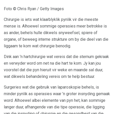
Foto © Chris Ryan / Getty Images
Chirurgie is iets wat klaarblyklik pynlik vir die meeste
mense is. Alhoewel sommige operasies meer betrokke is
as ander, behels hulle dikwels snyweefsel, spiere of
organe, of beweeg interne strukture om by die deel van die
liggaam te kom wat chirurgie benodig.
Dink aan 'n hartchirurgie wat vereis dat die sternum gekraak
en verwyder word om net na die hart te kom. Jy kan jou
voorstel dat die pyn hieruit vir weke en maande sal duur,
wat dikwels behandeling vereis om te help bestuur.
Surgeries wat die gebruik van laparoskopie behels, is
minder pynlik as operasies waar 'n groter insnyding gemaak
word. Alhoewel albei elemente van pyn het, kan sommige
langer duur, afhangende van die tipe operasie, die ligging
van die insnyding of chirurgie en die gesondheid van die