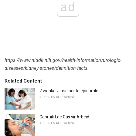
ad
https://www.niddk.nih.gov/health-information/urologic-
diseases/kidney-stones/definition-facts.
Related Content
7 wenke vir die beste epidurale
ARBEID EN AFLEWERING
Gebruik Lae Gas vir Arbeid
ARBEID EN AFLEWERING