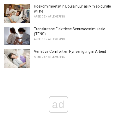
Hoekom moet jy 'n Doula huur as jy 'n epidurale
wil hê
ARBEID EN AFLEWERING
Transkutane Elektriese Senuweestimulasie
(TENS)
ARBEID EN AFLEWERING
Verhit vir Comfort en Pynverligting in Arbeid
ARBEID EN AFLEWERING
ad