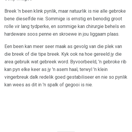
Breek 'n been klink pynlik, maar natuurlik is nie alle gebroke
bene dieselfde nie. Sommige is ernstig en benodig groot
rolle vir lang tydperke, en sommige kan chirurgie behels en
hardeware soos penne en skroewe in jou liggaam plaas.
Een been kan meer seer maak as gevolg van die plek van
die breek of die tipe breek. Kyk ook na hoe gereeld jy die
area gebruik wat gebreek word. Byvoorbeeld, 'n gebroke rib
kan pyn elke keer as jy 'n asem haal, terwyl 'n klein
vingerbreuk dalk redelik goed gestabiliseer en nie so pynlik
kan wees as dit in 'n spalk of gegooi is nie.