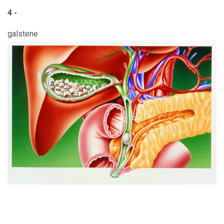
4 -
galstene