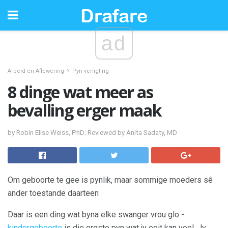
ad
Arbeid en Aflewering
Pyn verligting
8 dinge wat meer as
bevalling erger maak
by Robin Elise Weiss, PhD; Reviewed by Anita Sadaty, MD
Om geboorte te gee is pynlik, maar sommige moeders sê
ander toestande daarteen
Daar is een ding wat byna elke swanger vrou glo -
kindergeboorte
is die ergste pyn wat jy ooit kan voel. Jy