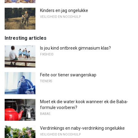
Kinders en jag ongelukke
VEILIGHEID EN NOODHULP
Intresting articles
Is jou kind ontbreek gimnasium klas?
FIKSHEID
Feite oor tiener swangerskap
TIENERS
Moet ek die water kook wanneer ek die Baba-
formule voorberei?
BABAS
Verdrinkings en naby-verdrinking ongelukke
VEILIGHEID EN NOODHULP