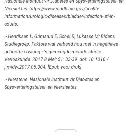
Nasionale Instituut vir Diabetes en Spysverteringstelsel- en
Niersiektes.
https://www.niddk.nih.gov/health-
information/urologic-diseases/bladder-infection-uti-in-
adults.
> Henriksen L, Grimsrud E, Schei B, Lukasse M;
Bidens
Studiegroep.
Faktore wat verband hou met 'n negatiewe
geboorte ervaring - 'n gemengde metode studie.
Verloskunde.
2017 8 Mei; 51: 33-39.
doi: 10.1016 /
j.midw.2017.05.004.
[Epub voor druk]
> Nierstene.
Nasionale Instituut vir Diabetes en
Spysverteringstelsel- en Niersiektes.