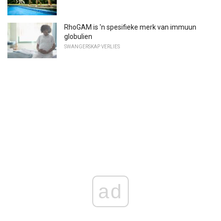
RhoGAM is 'n spesifieke merk van immuun
globulien
SWANGERSKAP VERLIES
ad