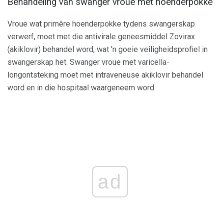
Behandeling van swanger vroue met hoenderpokke
Vroue wat primêre hoenderpokke tydens swangerskap
verwerf, moet met die antivirale geneesmiddel Zovirax
(akiklovir) behandel word, wat 'n goeie veiligheidsprofiel in
swangerskap het. Swanger vroue met varicella-
longontsteking moet met intraveneuse akiklovir behandel
word en in die hospitaal waargeneem word.
ad