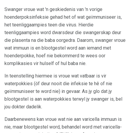
Swanger vroue wat 'n geskiedenis van 'n vorige
hoenderpoksinfeksie gehad het of wat geïmmuniseer is,
het teenliggaampies teen die virus. Hierdie
teenliggaampies word dwarsdeur die swangerskap deur
die plasenta na die baba oorgedra. Daarom, swanger vroue
wat immuun is en blootgestel word aan iemand met
hoenderpokke, hoef nie bekommerd te wees oor
komplikasies vir hulself of hul baba nie.
In teenstelling hiermee is vroue wat vatbaar is vir
waterpokkies (óf deur nooit die infeksie te hê of nie
geïmmuniseer te word nie) in gevaar. As jy glo dat jy
blootgestel is aan waterpokkies terwyl jy swanger is, bel
jou dokter dadelik.
Daarbenewens kan vroue wat nie aan varicella immuun is
nie, maar blootgestel word, behandel word met varicella-