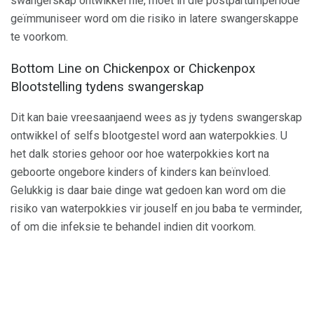
swangerskap ontwikkel nie, moet in die postpartumperiode
geïmmuniseer word om die risiko in latere swangerskappe
te voorkom.
Bottom Line on Chickenpox or Chickenpox
Blootstelling tydens swangerskap
Dit kan baie vreesaanjaend wees as jy tydens swangerskap
ontwikkel of selfs blootgestel word aan waterpokkies. U
het dalk stories gehoor oor hoe waterpokkies kort na
geboorte ongebore kinders of kinders kan beïnvloed.
Gelukkig is daar baie dinge wat gedoen kan word om die
risiko van waterpokkies vir jouself en jou baba te verminder,
of om die infeksie te behandel indien dit voorkom.