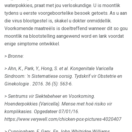
waterpokkies, praat met jou verloskundige. U is moontlik
tydens u eerste voorgeboortelike besoek getoets. As u aan
die virus blootgestel is, skakel u dokter onmiddellik.
Voorkomende maatreëls is doeltreffend wanneer dit so gou
moontlik na blootstelling aangewend word en lank voordat
enige simptome ontwikkel.
> Bronne:
> Ahn, K., Park, Y., Hong, S. et al.
Kongenitale Varicella
Sindroom: 'n Sistematiese oorsig.
Tydskrif vir Obstetrie en
Ginekologie
.
2016. 36 (5): 563-6.
> Sentrums vir Siektebeheer en Voorkoming.
Hoenderpokkies (Varicella).
Mense met hoë risiko vir
komplikasies.
Opgedateer 07/01/16.
https://www.verywell.com/chicken-pox-pictures-4020407
> Cunningham, F. Gary., En John Whitridge Williams.