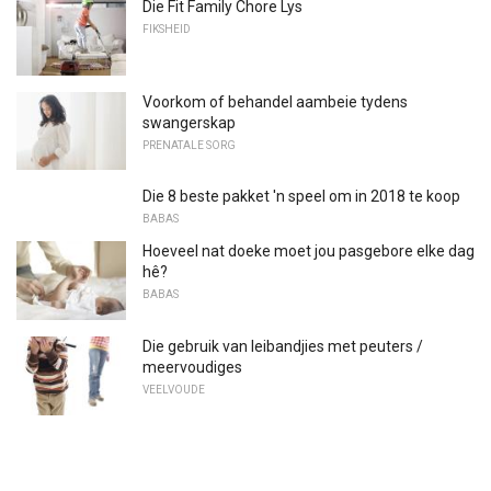
Die Fit Family Chore Lys
FIKSHEID
Voorkom of behandel aambeie tydens
swangerskap
PRENATALE SORG
Die 8 beste pakket 'n speel om in 2018 te koop
BABAS
Hoeveel nat doeke moet jou pasgebore elke dag
hê?
BABAS
Die gebruik van leibandjies met peuters /
meervoudiges
VEELVOUDE