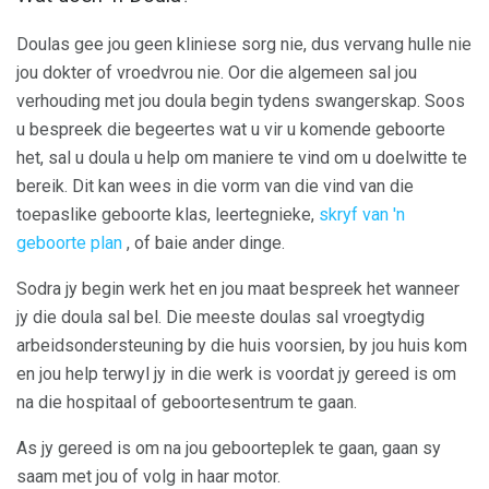
Doulas gee jou geen kliniese sorg nie, dus vervang hulle nie
jou dokter of vroedvrou nie. Oor die algemeen sal jou
verhouding met jou doula begin tydens swangerskap. Soos
u bespreek die begeertes wat u vir u komende geboorte
het, sal u doula u help om maniere te vind om u doelwitte te
bereik. Dit kan wees in die vorm van die vind van die
toepaslike geboorte klas, leertegnieke,
skryf van 'n
geboorte plan
, of baie ander dinge.
Sodra jy begin werk het en jou maat bespreek het wanneer
jy die doula sal bel. Die meeste doulas sal vroegtydig
arbeidsondersteuning by die huis voorsien, by jou huis kom
en jou help terwyl jy in die werk is voordat jy gereed is om
na die hospitaal of geboortesentrum te gaan.
As jy gereed is om na jou geboorteplek te gaan, gaan sy
saam met jou of volg in haar motor.