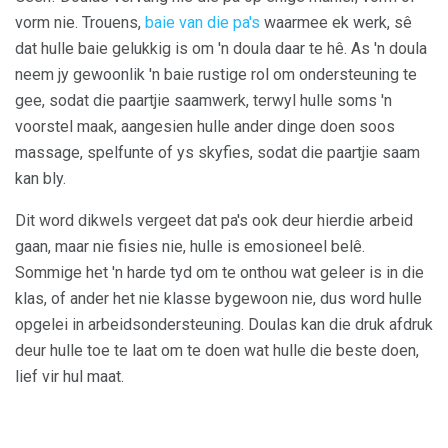
vorm nie. Trouens,
baie van die pa's
waarmee ek werk, sê
dat hulle baie gelukkig is om 'n doula daar te hê. As 'n doula
neem jy gewoonlik 'n baie rustige rol om ondersteuning te
gee, sodat die paartjie saamwerk, terwyl hulle soms 'n
voorstel maak, aangesien hulle ander dinge doen soos
massage, spelfunte of ys skyfies, sodat die paartjie saam
kan bly.
Dit word dikwels vergeet dat pa's ook deur hierdie arbeid
gaan, maar nie fisies nie, hulle is emosioneel belê.
Sommige het 'n harde tyd om te onthou wat geleer is in die
klas, of ander het nie klasse bygewoon nie, dus word hulle
opgelei in arbeidsondersteuning. Doulas kan die druk afdruk
deur hulle toe te laat om te doen wat hulle die beste doen,
lief vir hul maat.