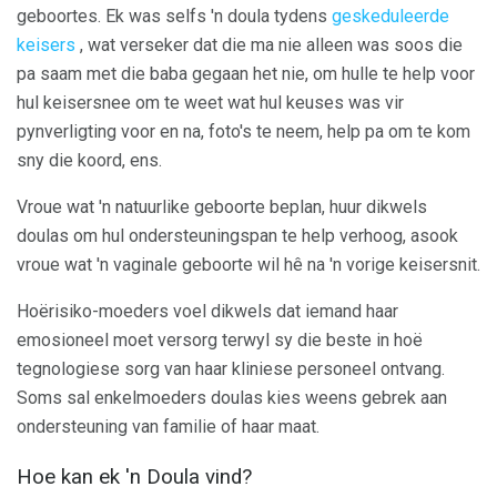
geboortes. Ek was selfs 'n doula tydens
geskeduleerde
keisers
, wat verseker dat die ma nie alleen was soos die
pa saam met die baba gegaan het nie, om hulle te help voor
hul keisersnee om te weet wat hul keuses was vir
pynverligting voor en na, foto's te neem, help pa om te kom
sny die koord, ens.
Vroue wat 'n natuurlike geboorte beplan, huur dikwels
doulas om hul ondersteuningspan te help verhoog, asook
vroue wat 'n vaginale geboorte wil hê na 'n vorige keisersnit.
Hoërisiko-moeders voel dikwels dat iemand haar
emosioneel moet versorg terwyl sy die beste in hoë
tegnologiese sorg van haar kliniese personeel ontvang.
Soms sal enkelmoeders doulas kies weens gebrek aan
ondersteuning van familie of haar maat.
Hoe kan ek 'n Doula vind?