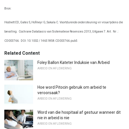
Bron:
Hodnett ED, Gates S, Hofmeyr G, Sakala C. Voortdurende ondersteuning vir vroue tydens die
bevalling.
Cochrane Databasis van Sistematiese Resensies 2013, Uitgawe 7. Art.
Nr .:
CD003766.
DOI: 10.1002 / 14651858.CD003766.pub5
Related Content
Foley Ballon Kateter Induksie van Arbeid
ARBEID EN AFLEWERING
Hoe word Pitocin gebruik om arbeid te
veroorsaak?
ARBEID EN AFLEWERING
Word van die hospitaal af gestuur wanneer dit
nie in arbeid is nie
ARBEID EN AFLEWERING