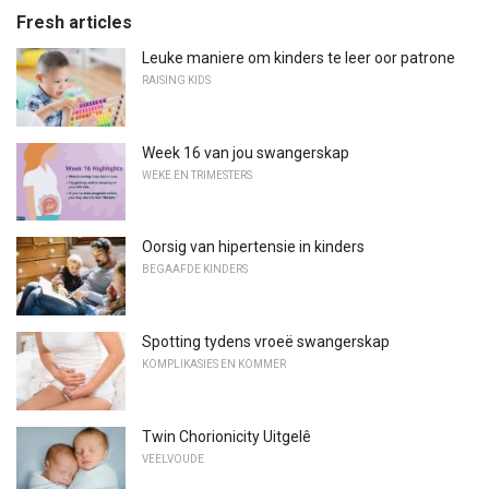
Fresh articles
Leuke maniere om kinders te leer oor patrone
RAISING KIDS
Week 16 van jou swangerskap
WEKE EN TRIMESTERS
Oorsig van hipertensie in kinders
BEGAAFDE KINDERS
Spotting tydens vroeë swangerskap
KOMPLIKASIES EN KOMMER
Twin Chorionicity Uitgelê
VEELVOUDE