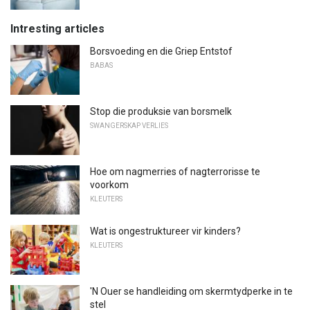
Intresting articles
Borsvoeding en die Griep Entstof
BABAS
Stop die produksie van borsmelk
SWANGERSKAP VERLIES
Hoe om nagmerries of nagterrorisse te
voorkom
KLEUTERS
Wat is ongestruktureer vir kinders?
KLEUTERS
'N Ouer se handleiding om skermtydperke in te
stel