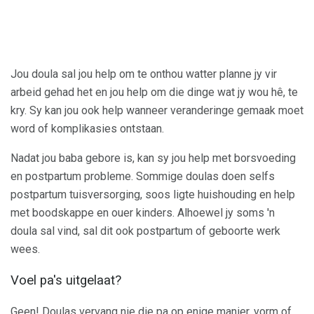
Jou doula sal jou help om te onthou watter planne jy vir
arbeid gehad het en jou help om die dinge wat jy wou hê, te
kry. Sy kan jou ook help wanneer veranderinge gemaak moet
word of komplikasies ontstaan.
Nadat jou baba gebore is, kan sy jou help met borsvoeding
en postpartum probleme. Sommige doulas doen selfs
postpartum tuisversorging, soos ligte huishouding en help
met boodskappe en ouer kinders. Alhoewel jy soms 'n
doula sal vind, sal dit ook postpartum of geboorte werk
wees.
Voel pa's uitgelaat?
Geen! Doulas vervang nie die pa op enige manier, vorm of