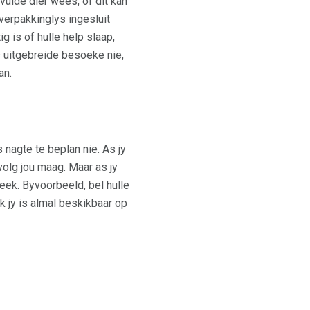
vulde dier wees, of dit kan
erpakkinglys ingesluit
g is of hulle help slaap,
s uitgebreide besoeke nie,
an.
nagte te beplan nie. As jy
olg jou maag. Maar as jy
eek. Byvoorbeeld, bel hulle
k jy is almal beskikbaar op