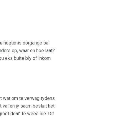
 u hegtenis oorgange sal
nders op, waar en hoe laat?
jou eks buite bly of inkom
eet wat om te verwag tydens
t val en jy saam besluit het
groot deal" te wees nie. Dit