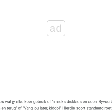
ad
es wat jy elke keer gebruik of 'n reeks drukkies en soen. Byvoorb
an en terug" of "Vang jou later, kiddo!" Hierdie soort standaard roe