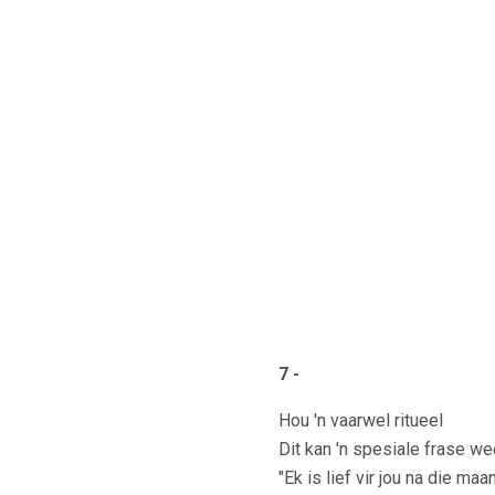
7 -
Hou 'n vaarwel ritueel
Dit kan 'n spesiale frase we
"Ek is lief vir jou na die ma