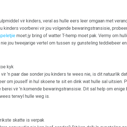
lpmiddel vir kinders, veral as hulle eers leer omgaan met verand
jou kinders voorberei vir jou volgende bewaringstransisie, probee
peletjie
moet jy bring of watter T-hemp moet pak. Vermy om hull
 nie jou tweejarige vertel om tussen sy gunsteling teddiebeer en
toe kyk
 vir 'n paar dae sonder jou kinders te wees nie, is dit natuurlik 
 om jouself in hul skoene te sit en dink wat hulle sal uitsien. P
te berei vir 'n komende bewaringstransisie. Dit sal help om eni
l wees terwyl hulle weg is.
rikste skatte is verpak