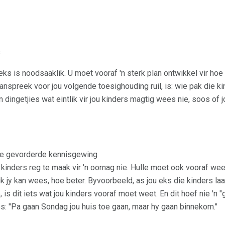
s
s is noodsaaklik. U moet vooraf 'n sterk plan ontwikkel vir hoe
anspreek voor jou volgende toesighouding ruil, is: wie pak die ki
 dingetjies wat eintlik vir jou kinders magtig wees nie, soos of 
e gevorderde kennisgewing
u kinders reg te maak vir 'n oornag nie. Hulle moet ook vooraf w
k jy kan wees, hoe beter. Byvoorbeeld, as jou eks die kinders laa
 is dit iets wat jou kinders vooraf moet weet. En dit hoef nie 'n "
: "Pa gaan Sondag jou huis toe gaan, maar hy gaan binnekom."