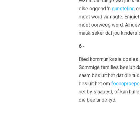
Wat is die dinge wat jou kin
elke oggend 'n
gunsteling
on
moet word vir nagte. Enigiet
moet oorweeg word. Alhoewel
maak seker dat jou kinders s
6 -
Bied kommunikasie opsies
Sommige families besluit da
saam besluit het dat die t
besluit het om
foonoproepe
net by slaaptyd, of kan hull
die beplande tyd.