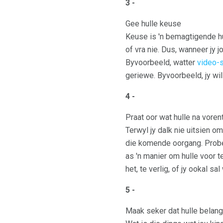
3 -
Gee hulle keuse
Keuse is 'n bemagtigende hu
of vra nie. Dus, wanneer jy 
Byvoorbeeld, watter
video-s
geriewe. Byvoorbeeld, jy wil
4 -
Praat oor wat hulle na voren
Terwyl jy dalk nie uitsien om
die komende oorgang. Probeer
as 'n manier om hulle voor 
het, te verlig, of jy ookal sa
5 -
Maak seker dat hulle belang