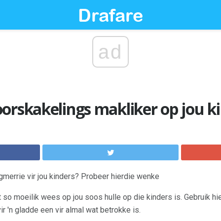
ad
orskakelings makliker op jou k
merrie vir jou kinders? Probeer hierdie wenke
 so moeilik wees op jou soos hulle op die kinders is. Gebruik h
vir 'n gladde een vir almal wat betrokke is.