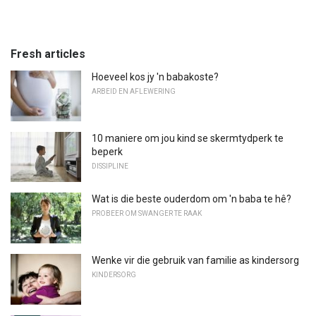
Fresh articles
Hoeveel kos jy 'n babakoste?
ARBEID EN AFLEWERING
10 maniere om jou kind se skermtydperk te
beperk
DISSIPLINE
Wat is die beste ouderdom om 'n baba te hê?
PROBEER OM SWANGER TE RAAK
Wenke vir die gebruik van familie as kindersorg
KINDERSORG