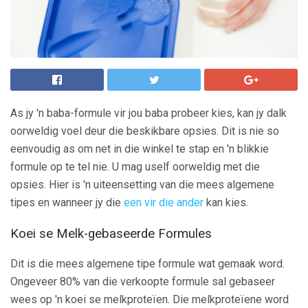
As jy 'n baba-formule vir jou baba probeer kies, kan jy dalk
oorweldig voel deur die beskikbare opsies. Dit is nie so
eenvoudig as om net in die winkel te stap en 'n blikkie
formule op te tel nie. U mag uself oorweldig met die
opsies. Hier is 'n uiteensetting van die mees algemene
tipes en wanneer jy die
een vir die ander
kan kies.
Koei se Melk-gebaseerde Formules
Dit is die mees algemene tipe formule wat gemaak word.
Ongeveer 80% van die verkoopte formule sal gebaseer
wees op 'n koei se melkproteïen. Die melkproteïene word