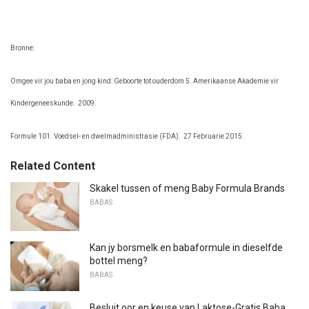
Bronne:
Omgee vir jou baba en jong kind: Geboorte tot ouderdom 5. Amerikaanse Akademie vir
Kindergeneeskunde.
2009.
Formule 101. Voedsel- en dwelmadministrasie (FDA).
27 Februarie 2015.
Related Content
Skakel tussen of meng Baby Formula Brands
BABAS
Kan jy borsmelk en babaformule in dieselfde
bottel meng?
BABAS
Besluit oor en keuse van Laktose-Gratis Baba