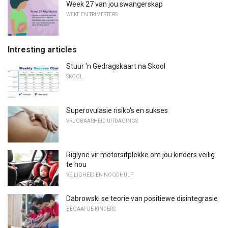
Week 27 van jou swangerskap
WEKE EN TRIMESTERS
Intresting articles
Stuur 'n Gedragskaart na Skool
SKOOL
Superovulasie risiko's en sukses
VRUGBAARHEID UITDAGINGS
Riglyne vir motorsitplekke om jou kinders veilig
te hou
VEILIGHEID EN NOODHULP
Dabrowski se teorie van positiewe disintegrasie
BEGAAFDE KINDERS