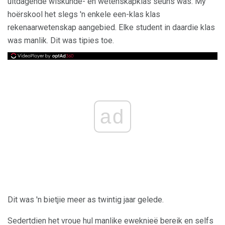
uitdagende wiskunde- en wetenskapklas seuns was. My
hoërskool het slegs 'n enkele een-klas klas
rekenaarwetenskap aangebied. Elke student in daardie klas
was manlik. Dit was tipies toe.
ad
Dit was 'n bietjie meer as twintig jaar gelede.
Sedertdien het vroue hul manlike eweknieë bereik en selfs