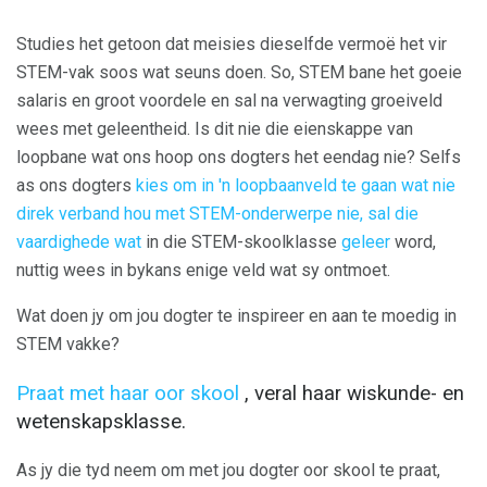
Studies het getoon dat meisies dieselfde vermoë het vir
STEM-vak soos wat seuns doen. So, STEM bane het goeie
salaris en groot voordele en sal na verwagting groeiveld
wees met geleentheid. Is dit nie die eienskappe van
loopbane wat ons hoop ons dogters het eendag nie? Selfs
as ons dogters
kies om in 'n loopbaanveld te gaan wat nie
direk verband hou met STEM-onderwerpe nie, sal die
vaardighede wat
in die STEM-skoolklasse
geleer
word,
nuttig wees in bykans enige veld wat sy ontmoet.
Wat doen jy om jou dogter te inspireer en aan te moedig in
STEM vakke?
Praat met haar oor skool
, veral haar wiskunde- en
wetenskapsklasse.
As jy die tyd neem om met jou dogter oor skool te praat,