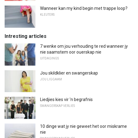
Wanneer kan my kind begin met trappe loop?
KLEUTERS
Intresting articles
7 wenke om jou verhouding te red wanneer jy
nie saamstem oor ouerskap nie
UITDAGINGS
Jou skildklier en swangerskap
JOU LIGGAAM
Liedjies kies vir 'n begrafnis
SWANGERSKAP VERLIES
10 dinge wat jy nie geweet het oor miskrame
nie