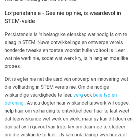
Lofperistansie - Gee nie op nie, is waardevol in
STEM-velde
Persistensie is 'n belangrike eienskap wat nodig is om te
slaag in STEM. Nuwe ontwikkelings en ontwerpe vereis
honderde tweaks en toetse voordat hulle voltooi is. Leer
wat nie werk nie, sodat wat werk kry, is 'n lang en moeilike
proses.
Dit is egter nie net die aard van ontwerp en innovering wat
die volharding in STEM vereis nie. Om die nodige
wiskundige vaardighede te leer,
verg
ook
baie tyd en
oefening
. As jou dogter haar wiskundehuiswerk wil opgee,
help haar om volharding te ontwikkel deur haar te laat weet
dat leerwiskunde wel werk en werk, maar sy kan dit doen en
dan sal sy 'n gevoel van trots kry om daarmee te studeer
om die wiskunde te leer . Jy kan ook daarop wys hoeveel