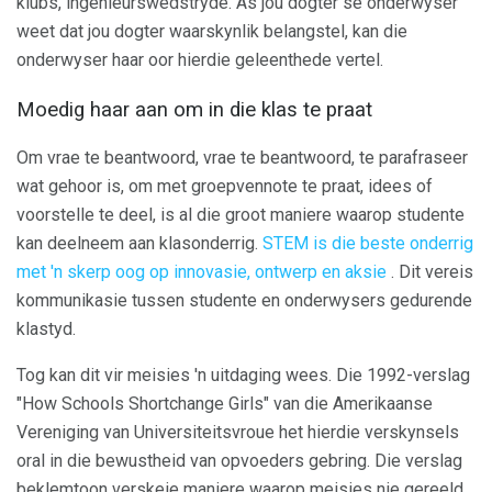
klubs, ingenieurswedstryde. As jou dogter se onderwyser
weet dat jou dogter waarskynlik belangstel, kan die
onderwyser haar oor hierdie geleenthede vertel.
Moedig haar aan om in die klas te praat
Om vrae te beantwoord, vrae te beantwoord, te parafraseer
wat gehoor is, om met groepvennote te praat, idees of
voorstelle te deel, is al die groot maniere waarop studente
kan deelneem aan klasonderrig.
STEM is die beste onderrig
met 'n skerp oog op innovasie,
ontwerp
en aksie
. Dit vereis
kommunikasie tussen studente en onderwysers gedurende
klastyd.
Tog kan dit vir meisies 'n uitdaging wees. Die 1992-verslag
"How Schools Shortchange Girls" van die Amerikaanse
Vereniging van Universiteitsvroue het hierdie verskynsels
oral in die bewustheid van opvoeders gebring. Die verslag
beklemtoon verskeie maniere waarop meisies nie gereeld