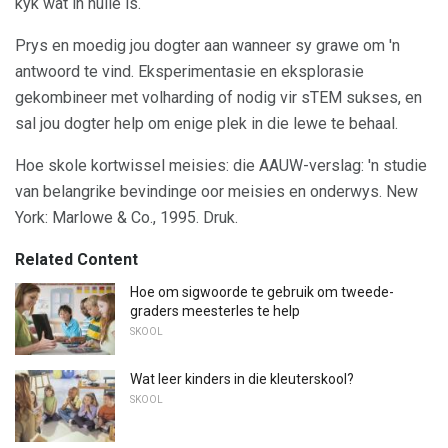
kyk wat in hulle is.
Prys en moedig jou dogter aan wanneer sy grawe om 'n
antwoord te vind. Eksperimentasie en eksplorasie
gekombineer met volharding of nodig vir sTEM sukses, en
sal jou dogter help om enige plek in die lewe te behaal.
Hoe skole kortwissel meisies: die AAUW-verslag: 'n studie
van belangrike bevindinge oor meisies en onderwys. New
York: Marlowe & Co., 1995. Druk.
Related Content
Hoe om sigwoorde te gebruik om tweede-
graders meesterles te help
SKOOL
Wat leer kinders in die kleuterskool?
SKOOL