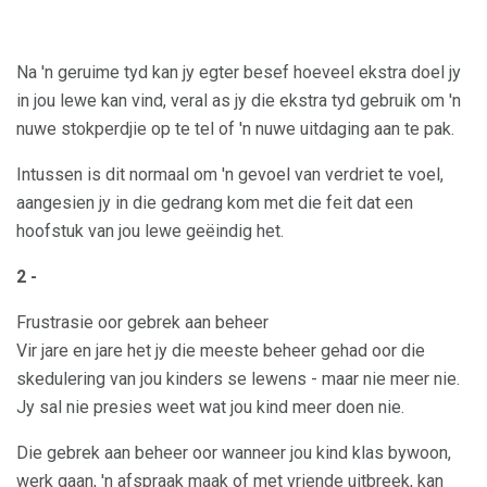
Na 'n geruime tyd kan jy egter besef hoeveel ekstra doel jy
in jou lewe kan vind, veral as jy die ekstra tyd gebruik om 'n
nuwe stokperdjie op te tel of 'n nuwe uitdaging aan te pak.
Intussen is dit normaal om 'n gevoel van verdriet te voel,
aangesien jy in die gedrang kom met die feit dat een
hoofstuk van jou lewe geëindig het.
2 -
Frustrasie oor gebrek aan beheer
Vir jare en jare het jy die meeste beheer gehad oor die
skedulering van jou kinders se lewens - maar nie meer nie.
Jy sal nie presies weet wat jou kind meer doen nie.
Die gebrek aan beheer oor wanneer jou kind klas bywoon,
werk gaan, 'n afspraak maak of met vriende uitbreek, kan