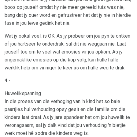
boos op jouself omdat hy nie meer gereeld tuis was nie,
bang dat jy ouer word en gefrustreer het dat jy nie in hierdie
fase in jou lewe gedink het nie.
Wat jy ookal voel, is OK. As jy probeer om jou pyn te ontken
of jou hartseer te onderdruk, sal dit nie weggaan nie. Laat
jouself toe om te voel wat emosies vir jou opkom. As jy
ongemaklike emosies op die kop volg, kan hulle hulle
werklik help om vinniger te keer as om hulle weg te druk.
4 -
Huwelikspanning
In die proses van die verhoging van 'n kind het so baie
paartjies hul verhouding opsy gesit en die familie om die
kinders laat draai. As jy jare spandeer het om jou huwelik te
veronagsaam, sal jy dalk vind dat jou verhouding 'n bietjie
werk moet hê sodra die kinders weg is.