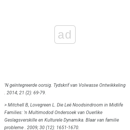
ad
'N geïntegreerde oorsig.
Tydskrif van Volwasse Ontwikkeling
.
2014; 21 (2): 69-79.
> Mitchell B, Lovegreen L. Die Leë Noodsindroom in Midlife
Families: 'n Multimodod Ondersoek van Ouerlike
Geslagsverskille en Kulturele Dynamika.
Blaar van familie
probleme
.
2009; 30 (12): 1651-1670.