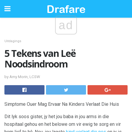
ad
Uitdagings
5 Tekens van Leë
Noodsindroom
by Amy Morin, LCSW
Simptome Ouer Mag Ervaar Na Kinders Verlaat Die Huis
Dit lyk soos gister, jy het jou baba in jou arms in die
hospitaal gehou en het belowe om vir ewig te sorg en vir
hom lief te hê. Nou, jou laaste
kind verlaat die nes
en jy is