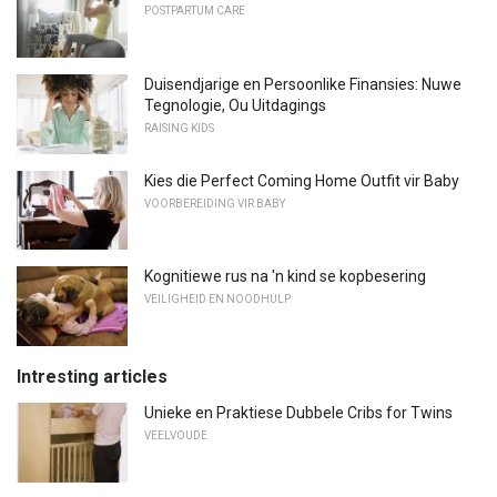
POSTPARTUM CARE
Duisendjarige en Persoonlike Finansies: Nuwe
Tegnologie, Ou Uitdagings
RAISING KIDS
Kies die Perfect Coming Home Outfit vir Baby
VOORBEREIDING VIR BABY
Kognitiewe rus na 'n kind se kopbesering
VEILIGHEID EN NOODHULP
Intresting articles
Unieke en Praktiese Dubbele Cribs for Twins
VEELVOUDE