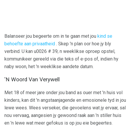
Balanseer jou begeerte om in te gaan met jou
kind se
behoefte aan privaatheid
. Skep 'n plan oor hoe jy bly
verbind. U kan u0026 # 39; n weeklikse oproep opstel,
kommunikeer gereeld via die teks of e-pos of, indien hy
naby woon, het 'n weeklikse aandete datum.
'N Woord Van Verywell
Met 18 of meer jare onder jou band as ouer met 'n huis vol
kinders, kan dit 'n angstaanjagende en emosionele tyd in jou
lewe wees. Wees verseker, die gevoelens wat jy ervaar, sal
nou vervaag, aangesien jy gewoond raak aan 'n stiller huis
en 'n lewe wat meer gefokus is op jou eie begeertes.