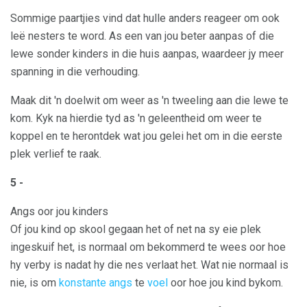
Sommige paartjies vind dat hulle anders reageer om ook
leë nesters te word. As een van jou beter aanpas of die
lewe sonder kinders in die huis aanpas, waardeer jy meer
spanning in die verhouding.
Maak dit 'n doelwit om weer as 'n tweeling aan die lewe te
kom. Kyk na hierdie tyd as 'n geleentheid om weer te
koppel en te herontdek wat jou gelei het om in die eerste
plek verlief te raak.
5 -
Angs oor jou kinders
Of jou kind op skool gegaan het of net na sy eie plek
ingeskuif het, is normaal om bekommerd te wees oor hoe
hy verby is nadat hy die nes verlaat het. Wat nie normaal is
nie, is om
konstante angs
te
voel
oor hoe jou kind bykom.