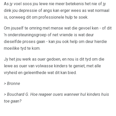
As jy voel soos jou lewe nie meer betekenis het nie of jy
dink jou depressie of angs kan erger wees as wat normaal
is, oorweeg dit om professionele hulp te soek.
Om jouself te omring met mense wat die gevoel ken - of dit
'n ondersteuningsgroep of net vriende is wat deur
dieselfde proses gaan - kan jou ook help om deur hierdie
moeilike tyd te kom.
Jy het jou werk as ouer gedoen, en nou is dit tyd om die
lewe as ouer van volwasse kinders te geniet, met alle
vryheid en geleenthede wat dit kan bied.
> Bronne
> Bouchard G. Hoe reageer ouers wanneer hul kinders huis
toe gaan?