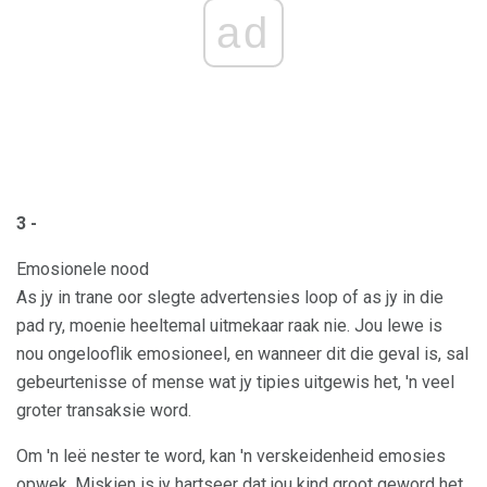
ad
3 -
Emosionele nood
As jy in trane oor slegte advertensies loop of as jy in die
pad ry, moenie heeltemal uitmekaar raak nie. Jou lewe is
nou ongelooflik emosioneel, en wanneer dit die geval is, sal
gebeurtenisse of mense wat jy tipies uitgewis het, 'n veel
groter transaksie word.
Om 'n leë nester te word, kan 'n verskeidenheid emosies
opwek. Miskien is jy hartseer dat jou kind groot geword het,