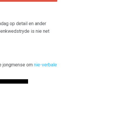
ndag op detail en ander
 denkwedstryde is nie net
die jongmense om
nie-verbale