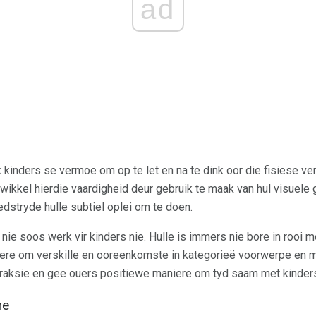
ad
k kinders se vermoë om op te let en na te dink oor die fisiese v
wikkel hierdie vaardigheid deur gebruik te maak van hul visuele
stryde hulle subtiel oplei om te doen.
 nie soos werk vir kinders nie. Hulle is immers nie bore in rooi m
iere om verskille en ooreenkomste in kategorieë voorwerpe en m
eraksie en gee ouers positiewe maniere om tyd saam met kinder
me