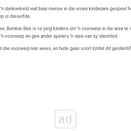
n denkwêreld wat baie mense in die vroeë kinderjare gespeel het
p is dieselfde.
, Bumble Bee is vir jong kinders om 'n voorwerp in die area te i
 'n voorwerp en gee ander spelers 'n idee van sy identiteit.
 die voorwerp kan wees, en hulle gaan voort totdat dit geïdentifi
ad