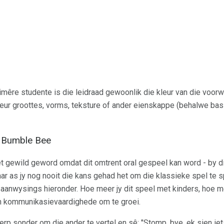
imêre studente is die leidraad gewoonlik die kleur van die voor
ur groottes, vorms, teksture of ander eienskappe (behalwe basi
 Bumble Bee
gewild geword omdat dit omtrent oral gespeel kan word - by die 
ar as jy nog nooit die kans gehad het om die klassieke spel te s
e aanwysings hieronder. Hoe meer jy dit speel met kinders, hoe m
 en kommunikasievaardighede om te groei.
rp sonder om die ander te vertel en sê: "Stomp, bye, ek sien iets