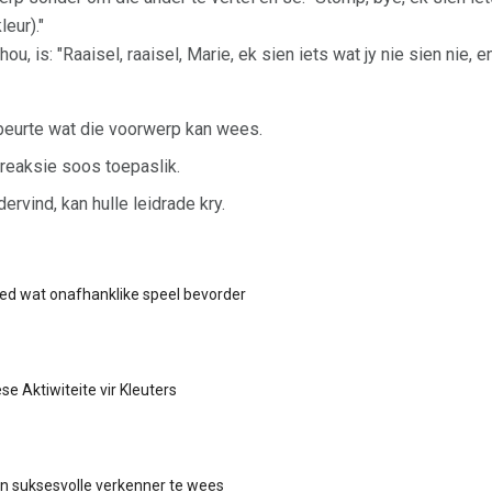
leur)."
ou, is: "Raaisel, raaisel, Marie, ek sien iets wat jy nie sien nie, e
 beurte wat die voorwerp kan wees.
 reaksie soos toepaslik.
rvind, kan hulle leidrade kry.
ed wat onafhanklike speel bevorder
ese Aktiwiteite vir Kleuters
'n suksesvolle verkenner te wees