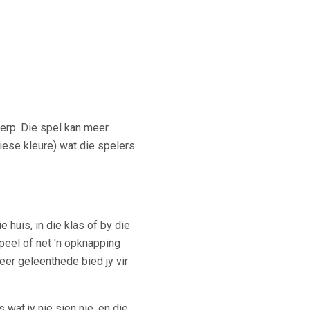
werp. Die spel kan meer
ese kleure) wat die spelers
huis, in die klas of by die
peel of net 'n opknapping
eer geleenthede bied jy vir
 wat jy nie sien nie, en die