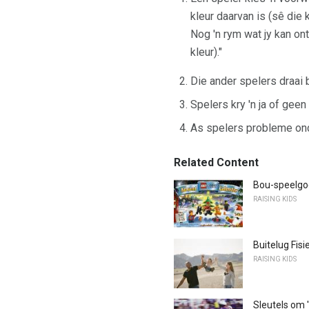
kleur daarvan is (sê die k
Nog 'n rym wat jy kan onth
kleur)."
Die ander spelers draai
Spelers kry 'n ja of geen
As spelers probleme onde
Related Content
Bou-speelgo
RAISING KIDS
Buitelug Fisi
RAISING KIDS
Sleutels om 