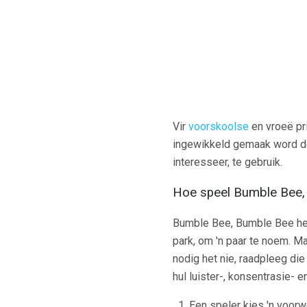
Vir
voorskoolse
en vroeë pr
ingewikkeld gemaak word de
interesseer, te gebruik.
Hoe speel Bumble Bee,
Bumble Bee, Bumble Bee het 
park, om 'n paar te noem. Ma
nodig het nie, raadpleeg di
hul luister-, konsentrasie-
Een speler kies 'n voorwe