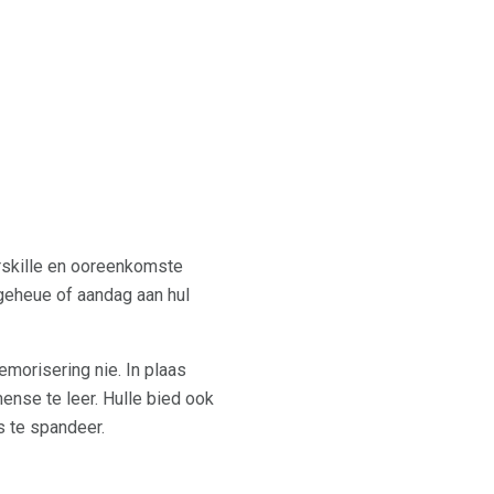
erskille en ooreenkomste
 geheue of aandag aan hul
emorisering nie. In plaas
ense te leer. Hulle bied ook
s te spandeer.