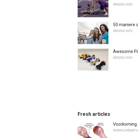
RAISING KIDS
50 maniere o
RAISING KIDS
Awesome Pi
RAISING KIDS
Fresh articles
Voorkoming 
SWANGERSKAP V