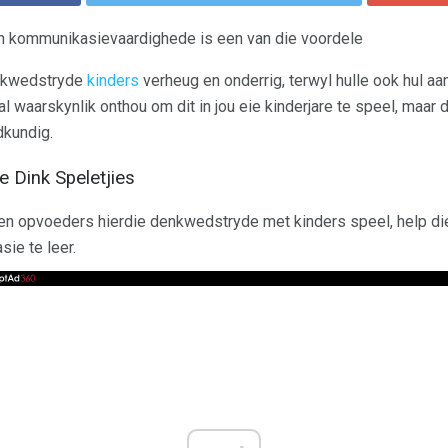
n kommunikasievaardighede is een van die voordele
enkwedstryde
kinders
verheug en onderrig, terwyl hulle ook hul aa
l waarskynlik onthou om dit in jou eie kinderjare te speel, maar
dkundig.
e Dink Speletjies
en opvoeders hierdie denkwedstryde met kinders speel, help 
ie te leer.