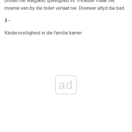
(indien nie walglike) speelgoed vir 'n kleuter maak nie;
moenie een by die toilet verlaat nie. Dreineer altyd die bad.
3 -
Kindersveiligheid in die familie kamer
ad