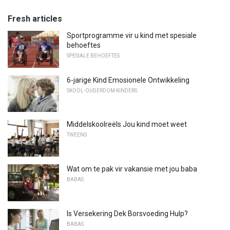
Fresh articles
Sportprogramme vir u kind met spesiale
behoeftes
SPESIALE BEHOEFTES
6-jarige Kind Emosionele Ontwikkeling
SKOOL-OUDERDOM KINDERS
Middelskoolreëls Jou kind moet weet
TWEENS
Wat om te pak vir vakansie met jou baba
BABAS
Is Versekering Dek Borsvoeding Hulp?
BABAS