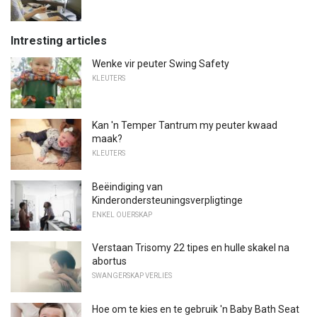
Intresting articles
Wenke vir peuter Swing Safety
KLEUTERS
Kan 'n Temper Tantrum my peuter kwaad
maak?
KLEUTERS
Beëindiging van
Kinderondersteuningsverpligtinge
ENKEL OUERSKAP
Verstaan ​​Trisomy 22 tipes en hulle skakel na
abortus
SWANGERSKAP VERLIES
Hoe om te kies en te gebruik 'n Baby Bath Seat