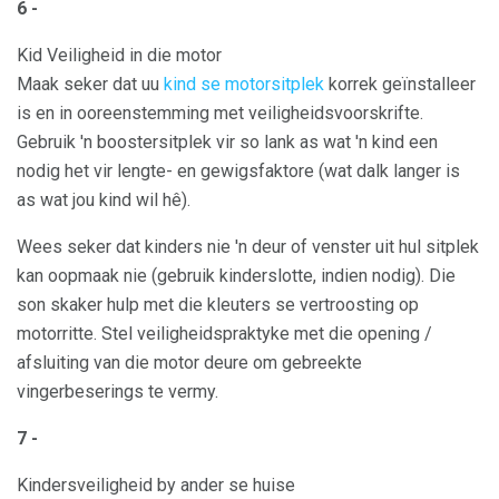
6 -
Kid Veiligheid in die motor
Maak seker dat uu
kind se motorsitplek
korrek geïnstalleer
is en in ooreenstemming met veiligheidsvoorskrifte.
Gebruik 'n boostersitplek vir so lank as wat 'n kind een
nodig het vir lengte- en gewigsfaktore (wat dalk langer is
as wat jou kind wil hê).
Wees seker dat kinders nie 'n deur of venster uit hul sitplek
kan oopmaak nie (gebruik kinderslotte, indien nodig). Die
son skaker hulp met die kleuters se vertroosting op
motorritte. Stel veiligheidspraktyke met die opening /
afsluiting van die motor deure om gebreekte
vingerbeserings te vermy.
7 -
Kindersveiligheid by ander se huise