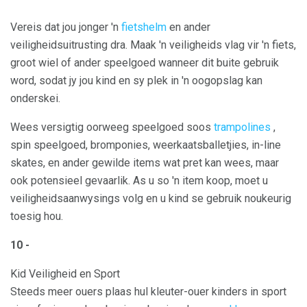
Vereis dat jou jonger 'n
fietshelm
en ander
veiligheidsuitrusting dra. Maak 'n veiligheids vlag vir 'n fiets,
groot wiel of ander speelgoed wanneer dit buite gebruik
word, sodat jy jou kind en sy plek in 'n oogopslag kan
onderskei.
Wees versigtig oorweeg speelgoed soos
trampolines
,
spin speelgoed, bromponies, weerkaatsballetjies, in-line
skates, en ander gewilde items wat pret kan wees, maar
ook potensieel gevaarlik. As u so 'n item koop, moet u
veiligheidsaanwysings volg en u kind se gebruik noukeurig
toesig hou.
10 -
Kid Veiligheid en Sport
Steeds meer ouers plaas hul kleuter-ouer kinders in sport