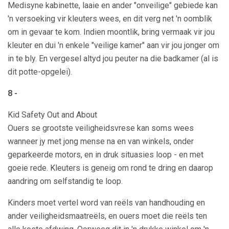
Medisyne kabinette, laaie en ander "onveilige" gebiede kan
'n versoeking vir kleuters wees, en dit verg net 'n oomblik
om in gevaar te kom. Indien moontlik, bring vermaak vir jou
kleuter en dui 'n enkele "veilige kamer" aan vir jou jonger om
in te bly. En vergesel altyd jou peuter na die badkamer (al is
dit potte-opgelei).
8 -
Kid Safety Out and About
Ouers se grootste veiligheidsvrese kan soms wees
wanneer jy met jong mense na en van winkels, onder
geparkeerde motors, en in druk situasies loop - en met
goeie rede. Kleuters is geneig om rond te dring en daarop
aandring om selfstandig te loop.
Kinders moet vertel word van reëls van handhouding en
ander veiligheidsmaatreëls, en ouers moet die reëls ten