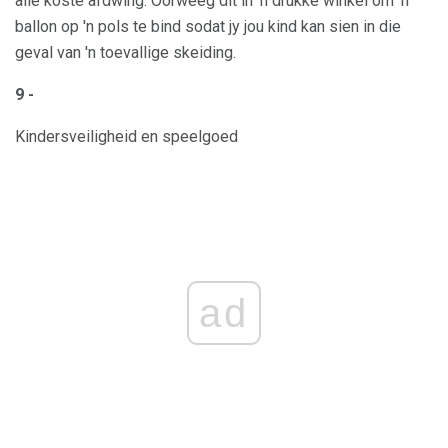
alle koste afdwing. Oorweeg dit in 'n drukke winkel om 'n
ballon op 'n pols te bind sodat jy jou kind kan sien in die
geval van 'n toevallige skeiding.
9 -
Kindersveiligheid en speelgoed
ad