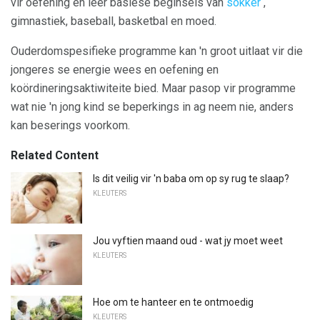
vir oefening en leer basiese beginsels van
sokker
,
gimnastiek, baseball, basketbal en moed.
Ouderdomspesifieke programme kan 'n groot uitlaat vir die
jongeres se energie wees en oefening en
koördineringsaktiwiteite bied. Maar pasop vir programme
wat nie 'n jong kind se beperkings in ag neem nie, anders
kan beserings voorkom.
Related Content
Is dit veilig vir 'n baba om op sy rug te slaap?
KLEUTERS
Jou vyftien maand oud - wat jy moet weet
KLEUTERS
Hoe om te hanteer en te ontmoedig
KLEUTERS