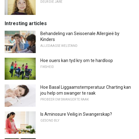
DEUR DIE JARE
Intresting articles
Behandeling van Seisoenale Allergieë by
Kinders
ALLEDAAGSE WELSTAND
Hoe ouers kan tyd kry om te hardloop
FIKSHEID
Hoe Basal Liggaamstemperatuur Charting kan
jou help om swanger te raak
PROBEER OM SWANGER TE RAAK
Is Aminosure Veilig in Swangerskap?
GESOND BLY