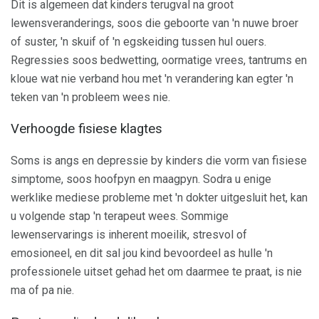
Dit is algemeen dat kinders terugval na groot
lewensveranderings, soos die geboorte van 'n nuwe broer
of suster, 'n skuif of 'n egskeiding tussen hul ouers.
Regressies soos bedwetting, oormatige vrees, tantrums en
kloue wat nie verband hou met 'n verandering kan egter 'n
teken van 'n probleem wees nie.
Verhoogde fisiese klagtes
Soms is angs en depressie by kinders die vorm van fisiese
simptome, soos hoofpyn en maagpyn. Sodra u enige
werklike mediese probleme met 'n dokter uitgesluit het, kan
u volgende stap 'n terapeut wees. Sommige
lewenservarings is inherent moeilik, stresvol of
emosioneel, en dit sal jou kind bevoordeel as hulle 'n
professionele uitset gehad het om daarmee te praat, is nie
ma of pa nie.