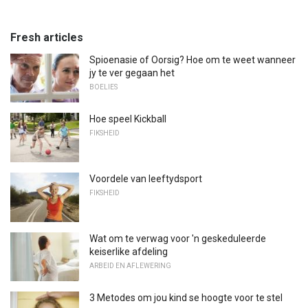
Fresh articles
Spioenasie of Oorsig? Hoe om te weet wanneer
jy te ver gegaan het
BOELIES
Hoe speel Kickball
FIKSHEID
Voordele van leeftydsport
FIKSHEID
Wat om te verwag voor 'n geskeduleerde
keiserlike afdeling
ARBEID EN AFLEWERING
3 Metodes om jou kind se hoogte voor te stel