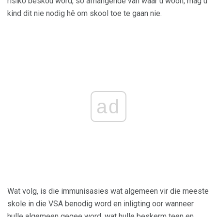
risiko beskou word, so afhangende van waar u woon, mag u
kind dit nie nodig hê om skool toe te gaan nie.
ad
Wat volg, is die immunisasies wat algemeen vir die meeste
skole in die VSA benodig word en inligting oor wanneer
hulle algemeen gegee word, wat hulle beskerm teen en