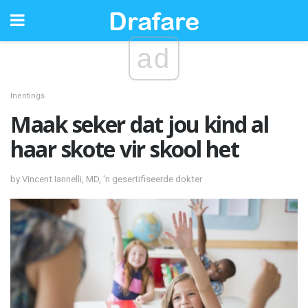
ad
Inentings
Maak seker dat jou kind al
haar skote vir skool het
by Vincent Iannelli, MD, 'n gesertifiseerde dokter