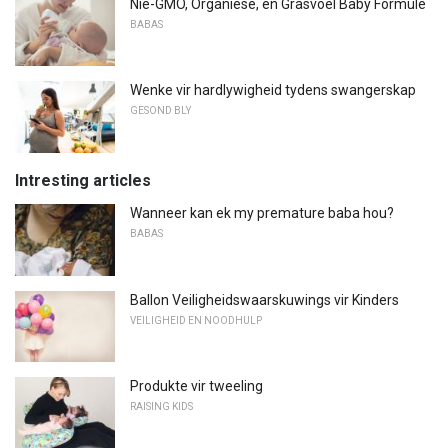
Nie-GMO, Organiese, en Grasvoël Baby Formule
BABAS
Wenke vir hardlywigheid tydens swangerskap
GESOND BLY
Intresting articles
Wanneer kan ek my premature baba hou?
BABAS
Ballon Veiligheidswaarskuwings vir Kinders
VEILIGHEID EN NOODHULP
Produkte vir tweeling
RAISING KIDS