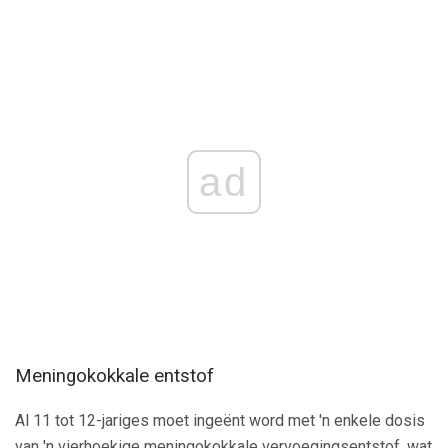
ad
Meningokokkale entstof
Al 11 tot 12-jariges moet ingeënt word met 'n enkele dosis
van 'n vierhoekige meningokokkale vervoegingsentstof, wat