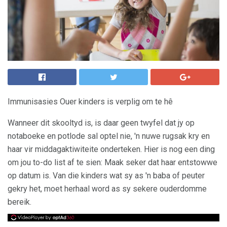
Immunisasies Ouer kinders is verplig om te hê
Wanneer dit skooltyd is, is daar geen twyfel dat jy op
notaboeke en potlode sal optel nie, 'n nuwe rugsak kry en
haar vir middagaktiwiteite onderteken. Hier is nog een ding
om jou to-do list af te sien: Maak seker dat haar entstowwe
op datum is. Van die kinders wat sy as 'n baba of peuter
gekry het, moet herhaal word as sy sekere ouderdomme
bereik.