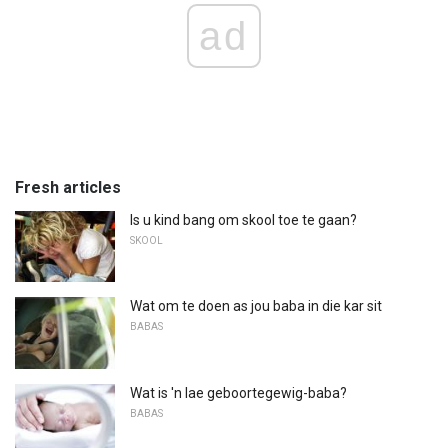
ad
Fresh articles
Is u kind bang om skool toe te gaan?
SKOOL
Wat om te doen as jou baba in die kar sit
BABAS
Wat is 'n lae geboortegewig-baba?
BABAS