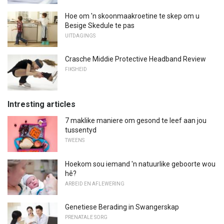
Hoe om 'n skoonmaakroetine te skep om u
Besige Skedule te pas
UITDAGINGS
Crasche Middie Protective Headband Review
FIKSHEID
Intresting articles
7 maklike maniere om gesond te leef aan jou
tussentyd
TWEENS
Hoekom sou iemand 'n natuurlike geboorte wou
hê?
ARBEID EN AFLEWERING
Genetiese Berading in Swangerskap
PRENATALE SORG