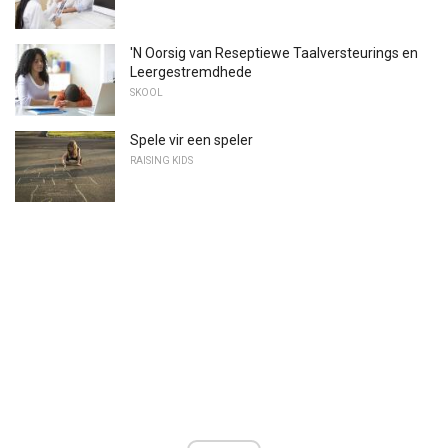
'N Oorsig van Reseptiewe Taalversteurings en
Leergestremdhede
SKOOL
Spele vir een speler
RAISING KIDS