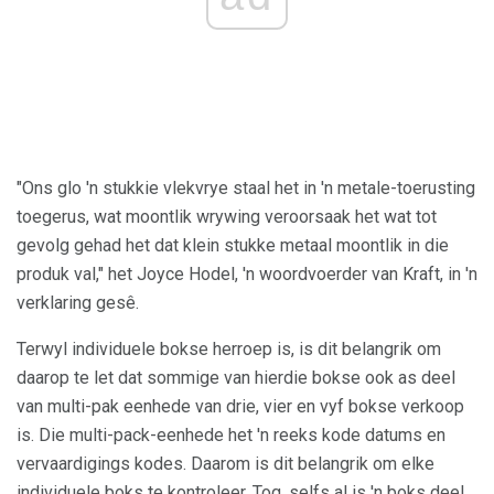
"Ons glo 'n stukkie vlekvrye staal het in 'n metale-toerusting
toegerus, wat moontlik wrywing veroorsaak het wat tot
gevolg gehad het dat klein stukke metaal moontlik in die
produk val," het Joyce Hodel, 'n woordvoerder van Kraft, in 'n
verklaring gesê.
Terwyl individuele bokse herroep is, is dit belangrik om
daarop te let dat sommige van hierdie bokse ook as deel
van multi-pak eenhede van drie, vier en vyf bokse verkoop
is. Die multi-pack-eenhede het 'n reeks kode datums en
vervaardigings kodes. Daarom is dit belangrik om elke
individuele boks te kontroleer. Tog, selfs al is 'n boks deel