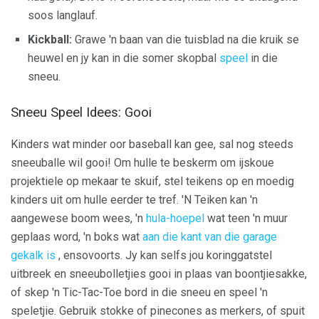
soos langlauf.
Kickball:
Grawe 'n baan van die tuisblad na die kruik se
heuwel en jy kan in die somer skopbal
speel
in die
sneeu.
Sneeu Speel Idees: Gooi
Kinders wat minder oor baseball kan gee, sal nog steeds
sneeuballe wil gooi! Om hulle te beskerm om ijskoue
projektiele op mekaar te skuif, stel teikens op en moedig
kinders uit om hulle eerder te tref. 'N Teiken kan 'n
aangewese boom wees, 'n
hula-hoepel
wat teen 'n muur
geplaas word, 'n boks wat
aan die kant van die garage
gekalk is
, ensovoorts. Jy kan selfs jou koringgatstel
uitbreek en sneeubolletjies gooi in plaas van boontjiesakke,
of skep 'n Tic-Tac-Toe bord in die sneeu en speel 'n
speletjie. Gebruik stokke of pinecones as merkers, of spuit