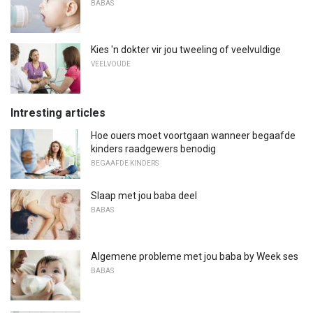
BABAS
Kies 'n dokter vir jou tweeling of veelvuldige
VEELVOUDE
Intresting articles
Hoe ouers moet voortgaan wanneer begaafde
kinders raadgewers benodig
BEGAAFDE KINDERS
Slaap met jou baba deel
BABAS
Algemene probleme met jou baba by Week ses
BABAS