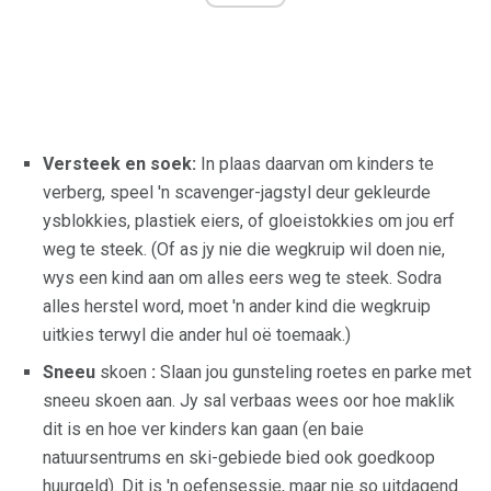
Versteek en soek:
In plaas daarvan om kinders te
verberg, speel 'n scavenger-jagstyl deur gekleurde
ysblokkies, plastiek eiers, of gloeistokkies om jou erf
weg te steek. (Of as jy nie die wegkruip wil doen nie,
wys een kind aan om alles eers weg te steek. Sodra
alles herstel word, moet 'n ander kind die wegkruip
uitkies terwyl die ander hul oë toemaak.)
Sneeu
skoen
:
Slaan jou gunsteling roetes en parke met
sneeu skoen aan. Jy sal verbaas wees oor hoe maklik
dit is en hoe ver kinders kan gaan (en baie
natuursentrums en ski-gebiede bied ook goedkoop
huurgeld). Dit is 'n oefensessie, maar nie so uitdagend