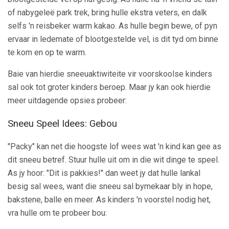
of nabygeleë park trek, bring hulle ekstra veters, en dalk
selfs 'n reisbeker warm kakao. As hulle begin bewe, of pyn
ervaar in ledemate of blootgestelde vel, is dit tyd om binne
te kom en op te warm.
Baie van hierdie sneeuaktiwiteite vir voorskoolse kinders
sal ook tot groter kinders beroep. Maar jy kan ook hierdie
meer uitdagende opsies probeer:
Sneeu Speel Idees: Gebou
"Packy" kan net die hoogste lof wees wat 'n kind kan gee as
dit sneeu betref. Stuur hulle uit om in die wit dinge te speel.
As jy hoor: "Dit is pakkies!" dan weet jy dat hulle lankal
besig sal wees, want die sneeu sal bymekaar bly in hope,
bakstene, balle en meer. As kinders 'n voorstel nodig het,
vra hulle om te probeer bou: