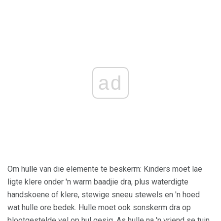
ad
Om hulle van die elemente te beskerm: Kinders moet lae
ligte klere onder 'n warm baadjie dra, plus waterdigte
handskoene of klere, stewige sneeu stewels en 'n hoed
wat hulle ore bedek. Hulle moet ook sonskerm dra op
blootgestelde vel op hul gesig. As hulle na 'n vriend se tuin