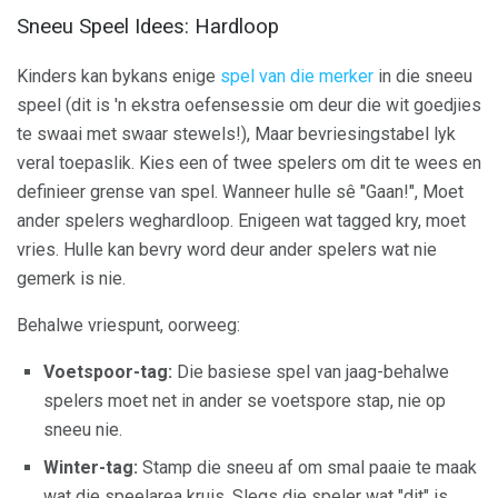
Sneeu Speel Idees: Hardloop
Kinders kan bykans enige
spel van die merker
in die sneeu
speel (dit is 'n ekstra oefensessie om deur die wit goedjies
te swaai met swaar stewels!), Maar bevriesingstabel lyk
veral toepaslik. Kies een of twee spelers om dit te wees en
definieer grense van spel. Wanneer hulle sê "Gaan!", Moet
ander spelers weghardloop. Enigeen wat tagged kry, moet
vries. Hulle kan bevry word deur ander spelers wat nie
gemerk is nie.
Behalwe vriespunt, oorweeg:
Voetspoor-tag:
Die basiese spel van jaag-behalwe
spelers moet net in ander se voetspore stap, nie op
sneeu nie.
Winter-tag:
Stamp die sneeu af om smal paaie te maak
wat die speelarea kruis. Slegs die speler wat "dit" is,