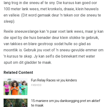
lang trog in die sneeu af te sny. Die kursus kan goed oor
100 meter lank wees, met kronkels, draaie, klein heuwels
en valleie. (Dit word gemaak deur 'n teken oor die sneeu te
sleep).
Reële sneeuwslange kan 'n paar voet lank wees, maar jy kan
die spel by die huis benader deur klein stokke te gebruik,
van takkies en blare gestroop sodat hulle so glad as
moontlik is. Gebruik jou voet of 'n sneeu-gevulde emmer om
'n kursus te skep. Jy kan selfs die binnekant met water
spuit om dit gladder te maak.
Related Content
Fun Relay Races vir jou kinders
FIKSHEID
15 maniere om jou danksegging pret en aktief
te maak