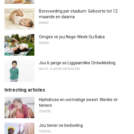
Borsvoeding per stadium: Geboorte tot 12
maande en daarna
BABAS
Omgee vir jou Nege-Week Ou Baba
BABAS
Jou 6-jarige se Liggaamlike Ontwikkeling
SKOOL-OUDERDOM KINDERS
Intresting articles
Hiphidrose en oormatige sweet: Wenke vir
tieners
TIENERS
Jou tiener se bedoeling
TWEENS