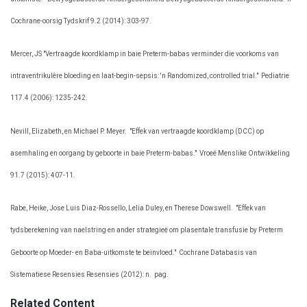
Cochrane-oorsig Tydskrif 9.2 (2014): 303-97.
Mercer, JS "Vertraagde koordklamp in baie Preterm-babas verminder die voorkoms van
intraventrikulêre bloeding en laat-begin-sepsis: 'n Randomized, controlled trial."
Pediatrie
117.4 (2006): 1235-242.
Nevill, Elizabeth, en Michael P. Meyer.
"Effek van vertraagde koordklamp (DCC) op
asemhaling en oorgang by geboorte in baie Preterm-babas."
Vroeë Menslike Ontwikkeling
91.7 (2015): 407-11.
Rabe, Heike, Jose Luis Diaz-Rossello, Lelia Duley, en Therese Dowswell.
"Effek van
tydsberekening van naelstring en ander strategieë om plasentale transfusie by Preterm
Geboorte op Moeder- en Baba-uitkomste te beïnvloed."
Cochrane Databasis van
Sistematiese Resensies Resensies (2012): n.
pag.
Related Content