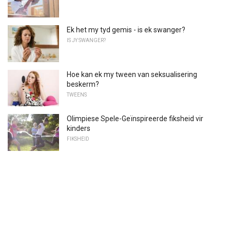
Ek het my tyd gemis - is ek swanger?
IS JY SWANGER?
Hoe kan ek my tween van seksualisering
beskerm?
TWEENS
Olimpiese Spele-Geïnspireerde fiksheid vir
kinders
FIKSHEID