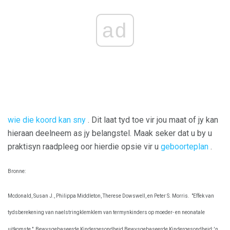
ad
wie die koord kan sny
. Dit laat tyd toe vir jou maat of jy kan
hieraan deelneem as jy belangstel. Maak seker dat u by u
praktisyn raadpleeg oor hierdie opsie vir u
geboorteplan
.
Bronne:
Mcdonald, Susan J., Philippa Middleton, Therese Dowswell, en Peter S. Morris.
"Effek van
tydsberekening van naelstringklemklem van termynkinders op moeder- en neonatale
uitkomste."
Bewysgebaseerde Kindergesondheid Bewysgebaseerde Kindergesondheid: 'n