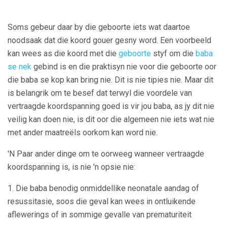
Soms gebeur daar by die geboorte iets wat daartoe
noodsaak dat die koord gouer gesny word. Een voorbeeld
kan wees as die koord met die
geboorte
styf om die
baba
se nek
gebind is en die praktisyn nie voor die geboorte oor
die baba se kop kan bring nie. Dit is nie tipies nie. Maar dit
is belangrik om te besef dat terwyl die voordele van
vertraagde koordspanning goed is vir jou baba, as jy dit nie
veilig kan doen nie, is dit oor die algemeen nie iets wat nie
met ander maatreëls oorkom kan word nie.
'N Paar ander dinge om te oorweeg wanneer vertraagde
koordspanning is, is nie 'n opsie nie:
1. Die baba benodig onmiddellike neonatale aandag of
resussitasie, soos die geval kan wees in ontluikende
aflewerings of in sommige gevalle van prematuriteit