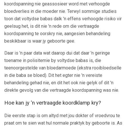
koordspanning nie geassosieer word met verhoogde
bloedverlies in die moeder nie. Terwyl sommige studies
toon dat voltydse babas dalk 'n effens verhoogde risiko vir
geelsug het, is dit nie 'n rede om die vertraagde
koordspanning te oorskry nie, aangesien behandeling
beskikbaar is waar jy geboorte gee.
Daar is 'n paar data wat daarop dui dat daar 'n geringe
toename in polisitemie by voltydse babas is, die
teenoorgestelde van bloedarmoede (ekstra rooibloedselle
in die baba se bloed). Dit het egter nie 'n vereiste
behandeling gehad nie, en dit het ook nie gelyk of dit 'n
direkte gevolg van die vertraagde koordspanning was nie.
Hoe kan jy 'n vertraagde koordklamp kry?
Die eerste stap is om altyd met jou dokter of vroedvrou te
praat om te sien wat hul normale praktyk by geboorte is. As