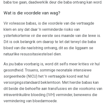
baba toe gaan, daadwerklik deur die baba ontvang kan word.
Wat is die voordele van wag?
Vir volwasse babas, is die voordele van die vertraagde
klem en sny dat daar 'n verminderde risiko van
ystertekortemie vir die eerste ses maande van die lewe is.
Dit is ook belangrik om daarop te let dat terwyl die baba
bloed van die naelstring ontvang, dit as die liggaam se
natuurlike resussitasiestelsel dien.
As jou baba voorbarig is, word dit selfs meer krities vir hul
gesondheid. Trouens, sommige neonatale intensiewe
sorgeenhede (NICU) het 'n vertraagde koord wat hul
versorgingsstandaard beklemtoon. Met hierdie babas kan
dit beide die behoefte aan transfusies en die voorkoms van
intraventrikulêre bloeding (IVH) verminder, benewens die
vermindering van bloedarmoede.