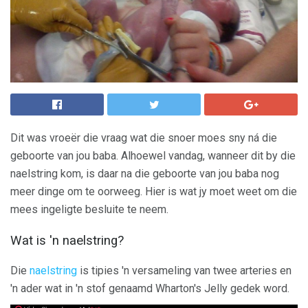
Dit was vroeër die vraag wat die snoer moes sny ná die
geboorte van jou baba. Alhoewel vandag, wanneer dit by die
naelstring kom, is daar na die geboorte van jou baba nog
meer dinge om te oorweeg. Hier is wat jy moet weet om die
mees ingeligte besluite te neem.
Wat is 'n naelstring?
Die
naelstring
is tipies 'n versameling van twee arteries en
'n ader wat in 'n stof genaamd Wharton's Jelly gedek word.