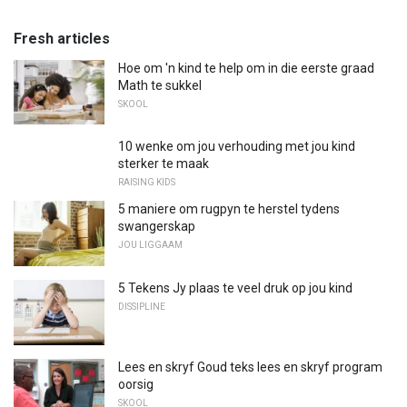
Fresh articles
Hoe om 'n kind te help om in die eerste graad
Math te sukkel
SKOOL
10 wenke om jou verhouding met jou kind
sterker te maak
RAISING KIDS
5 maniere om rugpyn te herstel tydens
swangerskap
JOU LIGGAAM
5 Tekens Jy plaas te veel druk op jou kind
DISSIPLINE
Lees en skryf Goud teks lees en skryf program
oorsig
SKOOL