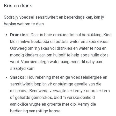
Kos en drank
Sodra jy voedsel sensitiwiteit en beperkings ken, kan jy
beplan wat om te dien.
Drankies
: Daar is baie drankies tot hul beskikking. Kies
klein halwe koeksoda en bottels water en sapdrankies.
Oorweeg om 'n yskas vol drankies en water te hou en
moedig kinders aan om hulself te help soos hulle dors
word. Voorsien slegs water aangesien dit naby aan
slaaptyd kom.
Snacks
: Hou rekening met enige voedselallergieë en
sensitiwiteit, beplan vir onstuimige gevalle van die
munchies. Benewens verwagte lekkernye soos lekkers
of geliefde gemorskos, bied 'n verskeidenheid
aanloklike vrugte en groente met dip. Vermy die
bediening van rottige kosse.