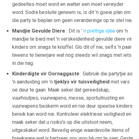
gedeeltes moet word en watter een moet verwyder
word. Sodra besluite geneem is, is dit 'n goeie plan om
die party te beplan om geen veranderinge op te stel nie.
Mandjie Gevulde Diere
: Dit is '
n prettige idee
om 'n
mandjie te bied met 'n verskeidenheid gevulde diere vir
kinders om snags te knuffel. Glo dit of nie, selfs 'n paar
tweens te tienerjare wat nog steeds wil snags met iets
in die nag.
Kinderdigte vir Oornaggaste
: Gebruik die partytjie as
'n aanduiding om 'n
tjeklys vir tuisveiligheid
met vars
oë deur te gaan. Maak seker dat gereedskap,
vuurhoutjies, vuurwapens, messe, sportuitrusting en
vuurwapens beskerm word en nie deur speelse kinders
bereik kan word nie. Kontroleer elektriese veiligheid en
maak seker dat u risiko's op die uitstoot neem,
uitgeskakel word. Beveilig enige waardevolle items of
breekware wat jy hartseer sou wou hê om te sien. Gaste