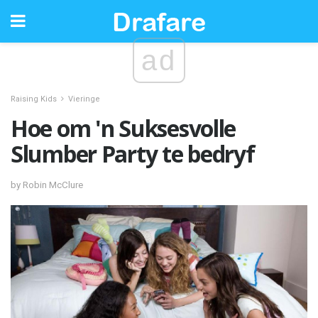
ad
Raising Kids
Vieringe
Hoe om 'n Suksesvolle
Slumber Party te bedryf
by Robin McClure