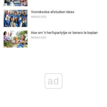
Voorskoolse afstudeer idees
RAISING KIDS
Hoe om 'n herfspartytjie vir tieners te beplan
RAISING KIDS
ad