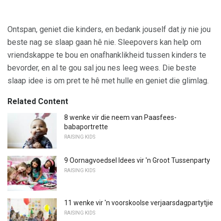
Ontspan, geniet die kinders, en bedank jouself dat jy nie jou
beste nag se slaap gaan hê nie. Sleepovers kan help om
vriendskappe te bou en onafhanklikheid tussen kinders te
bevorder, en al te gou sal jou nes leeg wees. Die beste
slaap idee is om pret te hê met hulle en geniet die glimlag.
Related Content
8 wenke vir die neem van Paasfees-
babaportrette
RAISING KIDS
9 Oornagvoedsel Idees vir 'n Groot Tussenparty
RAISING KIDS
11 wenke vir 'n voorskoolse verjaarsdagpartytjie
RAISING KIDS