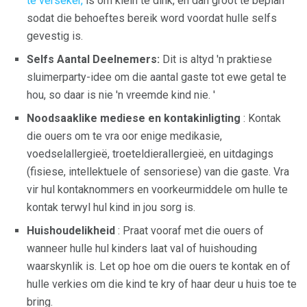
te verseker,
is om klein te dink, en dan groot te beplan
sodat die behoeftes bereik word voordat hulle selfs
gevestig is.
Selfs Aantal Deelnemers:
Dit is altyd 'n praktiese
sluimerparty-idee om die aantal gaste tot ewe getal te
hou, so daar is nie 'n vreemde kind nie. '
Noodsaaklike mediese en kontakinligting
: Kontak
die ouers om te vra oor enige medikasie,
voedselallergieë, troeteldierallergieë, en uitdagings
(fisiese, intellektuele of sensoriese) van die gaste. Vra
vir hul kontaknommers en voorkeurmiddele om hulle te
kontak terwyl hul kind in jou sorg is.
Huishoudelikheid
: Praat vooraf met die ouers of
wanneer hulle hul kinders laat val of huishouding
waarskynlik is. Let op hoe om die ouers te kontak en of
hulle verkies om die kind te kry of haar deur u huis toe te
bring.