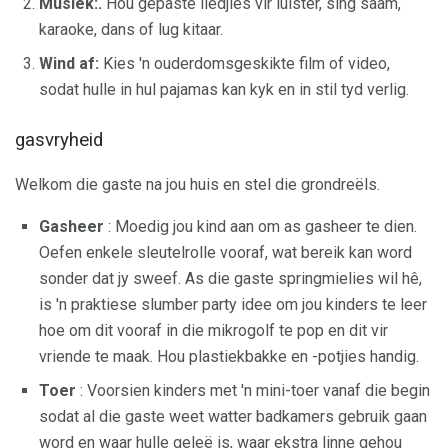
Musiek:.
Hou gepaste liedjies vir luister, sing saam,
karaoke, dans of lug kitaar.
Wind af:
Kies 'n ouderdomsgeskikte film of video,
sodat hulle in hul pajamas kan kyk en in stil tyd verlig.
gasvryheid
Welkom die gaste na jou huis en stel die grondreëls.
Gasheer
: Moedig jou kind aan om as gasheer te dien.
Oefen enkele sleutelrolle vooraf, wat bereik kan word
sonder dat jy sweef. As die gaste springmielies wil hê,
is 'n praktiese slumber party idee om jou kinders te leer
hoe om dit vooraf in die mikrogolf te pop en dit vir
vriende te maak. Hou plastiekbakke en -potjies handig.
Toer
: Voorsien kinders met 'n mini-toer vanaf die begin
sodat al die gaste weet watter badkamers gebruik gaan
word en waar hulle geleë is, waar ekstra linne gehou