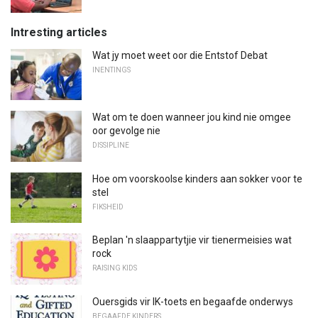
Intresting articles
Wat jy moet weet oor die Entstof Debat
INENTINGS
Wat om te doen wanneer jou kind nie omgee
oor gevolge nie
DISSIPLINE
Hoe om voorskoolse kinders aan sokker voor te
stel
FIKSHEID
Beplan 'n slaappartytjie vir tienermeisies wat
rock
RAISING KIDS
Ouersgids vir IK-toets en begaafde onderwys
BEGAAFDE KINDERS