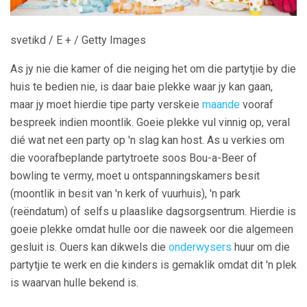
svetikd / E + / Getty Images
As jy nie die kamer of die neiging het om die partytjie by die
huis te bedien nie, is daar baie plekke waar jy kan gaan,
maar jy moet hierdie tipe party verskeie
maande
vooraf
bespreek indien moontlik. Goeie plekke vul vinnig op, veral
dié wat net een party op 'n slag kan host. As u verkies om
die voorafbeplande partytroete soos Bou-a-Beer of
bowling te vermy, moet u ontspanningskamers besit
(moontlik in besit van 'n kerk of vuurhuis), 'n park
(reëndatum) of selfs u plaaslike dagsorgsentrum. Hierdie is
goeie plekke omdat hulle oor die naweek oor die algemeen
gesluit is. Ouers kan dikwels die
onderwysers
huur om die
partytjie te werk en die kinders is gemaklik omdat dit 'n plek
is waarvan hulle bekend is.