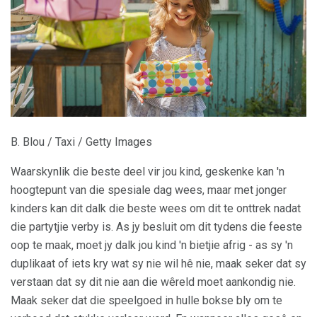
B. Blou / Taxi / Getty Images
Waarskynlik die beste deel vir jou kind, geskenke kan 'n
hoogtepunt van die spesiale dag wees, maar met jonger
kinders kan dit dalk die beste wees om dit te onttrek nadat
die partytjie verby is. As jy besluit om dit tydens die feeste
oop te maak, moet jy dalk jou kind 'n bietjie afrig - as sy 'n
duplikaat of iets kry wat sy nie wil hê nie, maak seker dat sy
verstaan ​​dat sy dit nie aan die wêreld moet aankondig nie.
Maak seker dat die speelgoed in hulle bokse bly om te