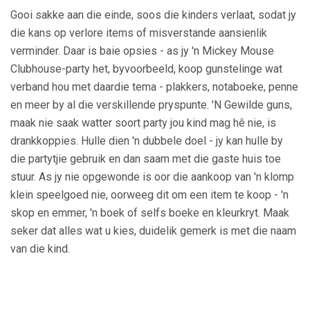
Gooi sakke aan die einde, soos die kinders verlaat, sodat jy
die kans op verlore items of misverstande aansienlik
verminder. Daar is baie opsies - as jy 'n Mickey Mouse
Clubhouse-party het, byvoorbeeld, koop gunstelinge wat
verband hou met daardie tema - plakkers, notaboeke, penne
en meer by al die verskillende pryspunte. 'N Gewilde guns,
maak nie saak watter soort party jou kind mag hê nie, is
drankkoppies. Hulle dien 'n dubbele doel - jy kan hulle by
die partytjie gebruik en dan saam met die gaste huis toe
stuur. As jy nie opgewonde is oor die aankoop van 'n klomp
klein speelgoed nie, oorweeg dit om een ​​item te koop - 'n
skop en emmer, 'n boek of selfs boeke en kleurkryt. Maak
seker dat alles wat u kies, duidelik gemerk is met die naam
van die kind.