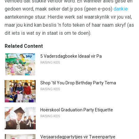
verhoed dat stukke verloor word. En wanneer alles gesê en
gedoen word, maak seker dat jy pos (geen e-pos)
dankie
aantekeninge stuur. Hierdie werk sal waarskynlik vir jou val,
maar jou kind kan beslis 'n foto teken of haar naam skryf (as
dit iets is wat sy in staat is om te doen).
Related Content
5 Vadersdagboeke Ideaal vir Pa
RAISING KIDS
Shop 'til You Drop Birthday Party Tema
RAISING KIDS
Hoërskool Graduation Party Etiquette
RAISING KIDS
Verjaarsdagpartytjies vir Tweenpartye