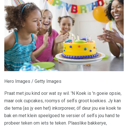
Hero Images / Getty Images
Praat met jou kind oor wat sy wil. 'N Koek is 'n goeie opsie,
maar ook cupcakes, roomys of selfs groot koekies. Jy kan
die tema (as jy een het) inkorporeer, óf deur jou eie koek te
bak en met klein speelgoed te versier of selfs jou hand te
probeer teken om iets te teken. Plaaslike bakkerye,