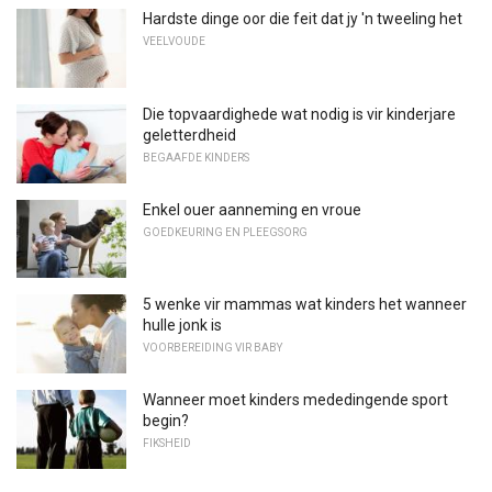
Hardste dinge oor die feit dat jy 'n tweeling het
VEELVOUDE
Die topvaardighede wat nodig is vir kinderjare
geletterdheid
BEGAAFDE KINDERS
Enkel ouer aanneming en vroue
GOEDKEURING EN PLEEGSORG
5 wenke vir mammas wat kinders het wanneer
hulle jonk is
VOORBEREIDING VIR BABY
Wanneer moet kinders mededingende sport
begin?
FIKSHEID