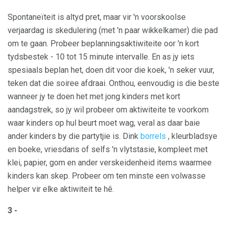
Spontaneïteit is altyd pret, maar vir 'n voorskoolse
verjaardag is skedulering (met 'n paar wikkelkamer) die pad
om te gaan. Probeer beplanningsaktiwiteite oor 'n kort
tydsbestek - 10 tot 15 minute intervalle. En as jy iets
spesiaals beplan het, doen dit voor die koek, 'n seker vuur,
teken dat die soiree afdraai. Onthou, eenvoudig is die beste
wanneer jy te doen het met jong kinders met kort
aandagstrek, so jy wil probeer om aktiwiteite te voorkom
waar kinders op hul beurt moet wag, veral as daar baie
ander kinders by die partytjie is. Dink
borrels
, kleurbladsye
en boeke, vriesdans of selfs 'n vlytstasie, kompleet met
klei, papier, gom en ander verskeidenheid items waarmee
kinders kan skep. Probeer om ten minste een volwasse
helper vir elke aktiwiteit te hê.
3 -