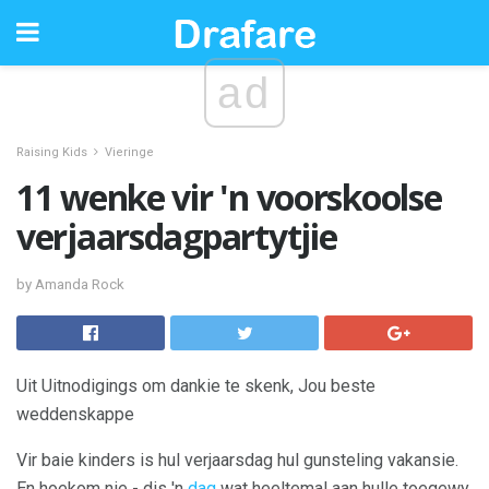
ad
Raising Kids
Vieringe
11 wenke vir 'n voorskoolse
verjaarsdagpartytjie
by Amanda Rock
Uit Uitnodigings om dankie te skenk, Jou beste
weddenskappe
Vir baie kinders is hul verjaarsdag hul gunsteling vakansie.
En hoekom nie - dis 'n
dag
wat heeltemal aan hulle toegewy