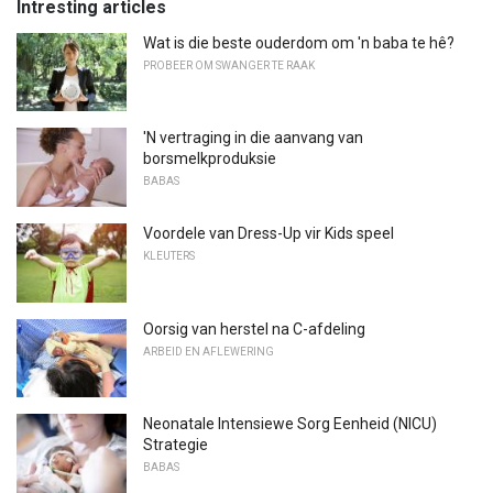
Intresting articles
Wat is die beste ouderdom om 'n baba te hê?
PROBEER OM SWANGER TE RAAK
'N vertraging in die aanvang van
borsmelkproduksie
BABAS
Voordele van Dress-Up vir Kids speel
KLEUTERS
Oorsig van herstel na C-afdeling
ARBEID EN AFLEWERING
Neonatale Intensiewe Sorg Eenheid (NICU)
Strategie
BABAS