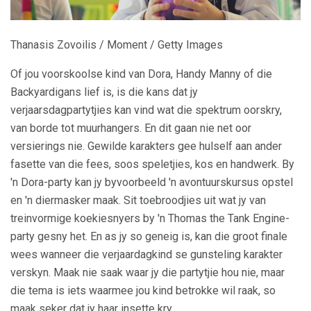
Thanasis Zovoilis / Moment / Getty Images
Of jou voorskoolse kind van Dora, Handy Manny of die
Backyardigans lief is, is die kans dat jy
verjaarsdagpartytjies kan vind wat die spektrum oorskry,
van borde tot muurhangers. En dit gaan nie net oor
versierings nie. Gewilde karakters gee hulself aan ander
fasette van die fees, soos speletjies, kos en handwerk. By
'n Dora-party kan jy byvoorbeeld 'n avontuurskursus opstel
en 'n diermasker maak. Sit toebroodjies uit wat jy van
treinvormige koekiesnyers by 'n Thomas the Tank Engine-
party gesny het. En as jy so geneig is, kan die groot finale
wees wanneer die verjaardagkind se gunsteling karakter
verskyn. Maak nie saak waar jy die partytjie hou nie, maar
die tema is iets waarmee jou kind betrokke wil raak, so
maak seker dat jy haar insette kry.