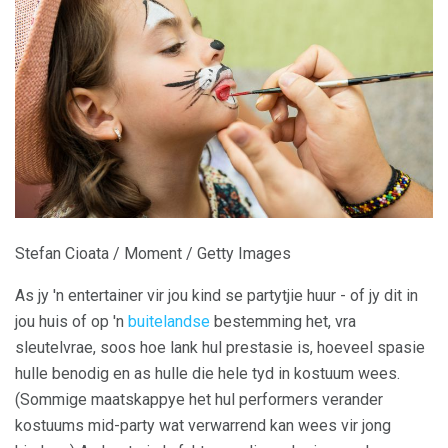
Stefan Cioata / Moment / Getty Images
As jy 'n entertainer vir jou kind se partytjie huur - of jy dit in
jou huis of op 'n
buitelandse
bestemming het, vra
sleutelvrae, soos hoe lank hul prestasie is, hoeveel spasie
hulle benodig en as hulle die hele tyd in kostuum wees.
(Sommige maatskappye het hul performers verander
kostuums mid-party wat verwarrend kan wees vir jong