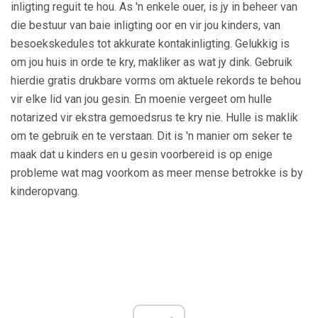
inligting reguit te hou. As 'n enkele ouer, is jy in beheer van
die bestuur van baie inligting oor en vir jou kinders, van
besoekskedules tot akkurate kontakinligting. Gelukkig is
om jou huis in orde te kry, makliker as wat jy dink. Gebruik
hierdie gratis drukbare vorms om aktuele rekords te behou
vir elke lid van jou gesin. En moenie vergeet om hulle
notarized vir ekstra gemoedsrus te kry nie. Hulle is maklik
om te gebruik en te verstaan. Dit is 'n manier om seker te
maak dat u kinders en u gesin voorbereid is op enige
probleme wat mag voorkom as meer mense betrokke is by
kinderopvang.