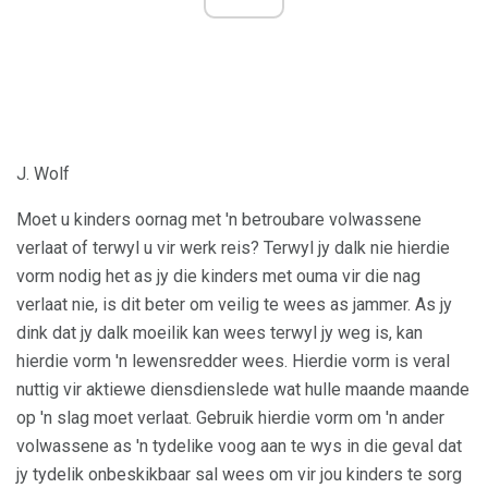
J. Wolf
Moet u kinders oornag met 'n betroubare volwassene
verlaat of terwyl u vir werk reis? Terwyl jy dalk nie hierdie
vorm nodig het as jy die kinders met ouma vir die nag
verlaat nie, is dit beter om veilig te wees as jammer. As jy
dink dat jy dalk moeilik kan wees terwyl jy weg is, kan
hierdie vorm 'n lewensredder wees. Hierdie vorm is veral
nuttig vir aktiewe diensdienslede wat hulle maande maande
op 'n slag moet verlaat. Gebruik hierdie vorm om 'n ander
volwassene as 'n tydelike voog aan te wys in die geval dat
jy tydelik onbeskikbaar sal wees om vir jou kinders te sorg