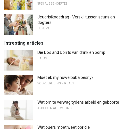
SPESIALE BEHOEFTES
Jeugrisikogedrag - Verskil tussen seuns en
dogters
TIENERS
Intresting articles
Die Do's and Don'ts van drink en pomp
BABAS
Moet ek my nuwe baba besny?
VOORBEREIDING VIR BABY
Wat om te verwag tydens arbeid en geboorte
ARBEID EN AFLEWERING
Wat ouers moet weet oor die