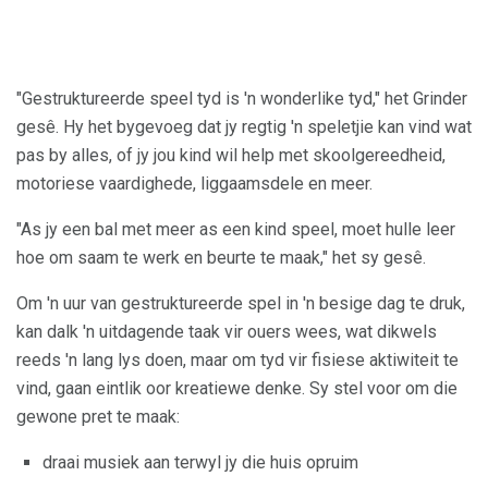
"Gestruktureerde speel tyd is 'n wonderlike tyd," het Grinder
gesê. Hy het bygevoeg dat jy regtig 'n speletjie kan vind wat
pas by alles, of jy jou kind wil help met skoolgereedheid,
motoriese vaardighede, liggaamsdele en meer.
"As jy een bal met meer as een kind speel, moet hulle leer
hoe om saam te werk en beurte te maak," het sy gesê.
Om 'n uur van gestruktureerde spel in 'n besige dag te druk,
kan dalk 'n uitdagende taak vir ouers wees, wat dikwels
reeds 'n lang lys doen, maar om tyd vir fisiese aktiwiteit te
vind, gaan eintlik oor kreatiewe denke. Sy stel voor om die
gewone pret te maak:
draai musiek aan terwyl jy die huis opruim