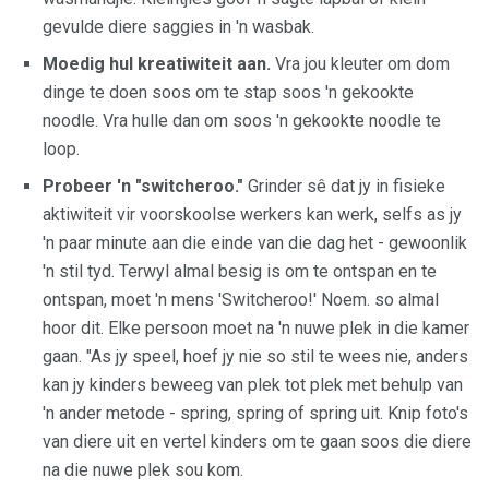
gevulde diere saggies in 'n wasbak.
Moedig hul kreatiwiteit aan.
Vra jou kleuter om dom
dinge te doen soos om te stap soos 'n gekookte
noodle. Vra hulle dan om soos 'n gekookte noodle te
loop.
Probeer 'n "switcheroo."
Grinder sê dat jy in fisieke
aktiwiteit vir voorskoolse werkers kan werk, selfs as jy
'n paar minute aan die einde van die dag het - gewoonlik
'n stil tyd. Terwyl almal besig is om te ontspan en te
ontspan, moet 'n mens 'Switcheroo!' Noem. so almal
hoor dit. Elke persoon moet na 'n nuwe plek in die kamer
gaan. "As jy speel, hoef jy nie so stil te wees nie, anders
kan jy kinders beweeg van plek tot plek met behulp van
'n ander metode - spring, spring of spring uit. Knip foto's
van diere uit en vertel kinders om te gaan soos die diere
na die nuwe plek sou kom.