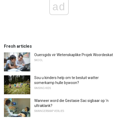
ad
Fresh articles
Ouersgids vir Wetenskaplike Projek Woordeskat
SKOOL
Sou u kinders help om te besluit watter
somerkamp hulle bywoon?
RAISING KIDS
Wanneer word die Gestasie Sac sigbaar op 'n
ultraklank?
SWANGERSKAP VERLIES