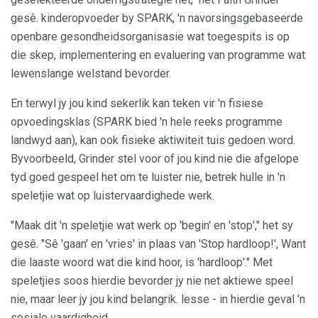
gesê. kinderopvoeder by SPARK, 'n navorsingsgebaseerde
openbare gesondheidsorganisasie wat toegespits is op
die skep, implementering en evaluering van programme wat
lewenslange welstand bevorder.
En terwyl jy jou kind sekerlik kan teken vir 'n fisiese
opvoedingsklas (SPARK bied 'n hele reeks programme
landwyd aan), kan ook fisieke aktiwiteit tuis gedoen word.
Byvoorbeeld, Grinder stel voor of jou kind nie die afgelope
tyd goed gespeel het om te luister nie, betrek hulle in 'n
speletjie wat op luistervaardighede werk.
"Maak dit 'n speletjie wat werk op 'begin' en 'stop'," het sy
gesê. "Sê 'gaan' en 'vries' in plaas van 'Stop hardloop!', Want
die laaste woord wat die kind hoor, is 'hardloop'." Met
speletjies soos hierdie bevorder jy nie net aktiewe speel
nie, maar leer jy jou kind belangrik. lesse - in hierdie geval 'n
sosiale vaardigheid.