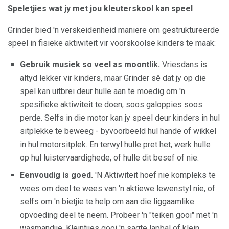
Speletjies wat jy met jou kleuterskool kan speel
Grinder bied 'n verskeidenheid maniere om gestruktureerde
speel in fisieke aktiwiteit vir voorskoolse kinders te maak:
Gebruik musiek so veel as moontlik.
Vriesdans is
altyd lekker vir kinders, maar Grinder sê dat jy op die
spel kan uitbrei deur hulle aan te moedig om 'n
spesifieke aktiwiteit te doen, soos galoppies soos
perde. Selfs in die motor kan jy speel deur kinders in hul
sitplekke te beweeg - byvoorbeeld hul hande of wikkel
in hul motorsitplek. En terwyl hulle pret het, werk hulle
op hul luistervaardighede, of hulle dit besef of nie.
Eenvoudig is goed.
'N Aktiwiteit hoef nie kompleks te
wees om deel te wees van 'n aktiewe lewenstyl nie, of
selfs om 'n bietjie te help om aan die liggaamlike
opvoeding deel te neem. Probeer 'n "teiken gooi" met 'n
wasmandjie. Kleintjies gooi 'n sagte lapbal of klein