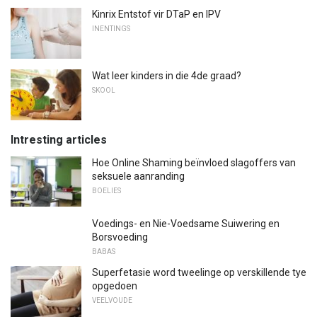
Kinrix Entstof vir DTaP en IPV
INENTINGS
Wat leer kinders in die 4de graad?
SKOOL
Intresting articles
Hoe Online Shaming beïnvloed slagoffers van
seksuele aanranding
BOELIES
Voedings- en Nie-Voedsame Suiwering en
Borsvoeding
BABAS
Superfetasie word tweelinge op verskillende tye
opgedoen
VEELVOUDE