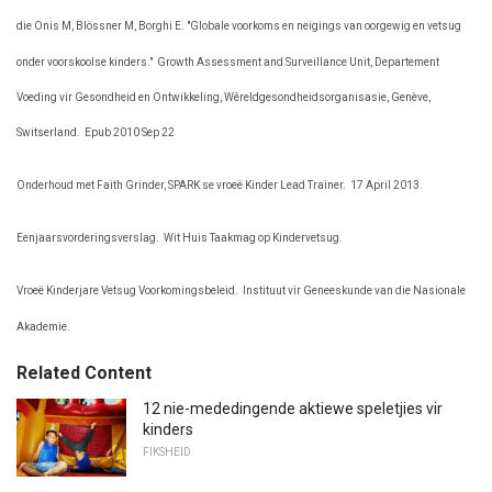
die Onis M, Blössner M, Borghi E. "Globale voorkoms en neigings van oorgewig en vetsug
onder voorskoolse kinders."
Growth Assessment and Surveillance Unit, Departement
Voeding vir Gesondheid en Ontwikkeling, Wêreldgesondheidsorganisasie, Genève,
Switserland.
Epub 2010 Sep 22
Onderhoud met Faith Grinder, SPARK se vroeë Kinder Lead Trainer.
17 April 2013.
Eenjaarsvorderingsverslag.
Wit Huis Taakmag op Kindervetsug.
Vroeë Kinderjare Vetsug Voorkomingsbeleid.
Instituut vir Geneeskunde van die Nasionale
Akademie.
Related Content
12 nie-mededingende aktiewe speletjies vir
kinders
FIKSHEID