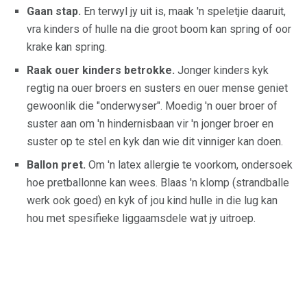
Gaan stap.
En terwyl jy uit is, maak 'n speletjie daaruit,
vra kinders of hulle na die groot boom kan spring of oor
krake kan spring.
Raak ouer kinders betrokke.
Jonger kinders kyk
regtig na ouer broers en susters en ouer mense geniet
gewoonlik die "onderwyser". Moedig 'n ouer broer of
suster aan om 'n hindernisbaan vir 'n jonger broer en
suster op te stel en kyk dan wie dit vinniger kan doen.
Ballon pret.
Om 'n latex allergie te voorkom, ondersoek
hoe pretballonne kan wees. Blaas 'n klomp (strandballe
werk ook goed) en kyk of jou kind hulle in die lug kan
hou met spesifieke liggaamsdele wat jy uitroep.