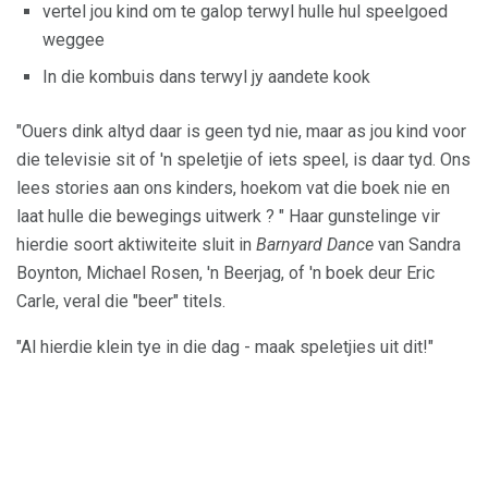
vertel jou kind om te galop terwyl hulle hul speelgoed
weggee
In die kombuis dans terwyl jy aandete kook
"Ouers dink altyd daar is geen tyd nie, maar as jou kind voor
die televisie sit of 'n speletjie of iets speel, is daar tyd. Ons
lees stories aan ons kinders, hoekom vat die boek nie en
laat hulle die bewegings uitwerk ? " Haar gunstelinge vir
hierdie soort aktiwiteite sluit in
Barnyard Dance
van Sandra
Boynton, Michael Rosen, 'n Beerjag, of 'n boek deur Eric
Carle, veral die "beer" titels.
"Al hierdie klein tye in die dag - maak speletjies uit dit!"