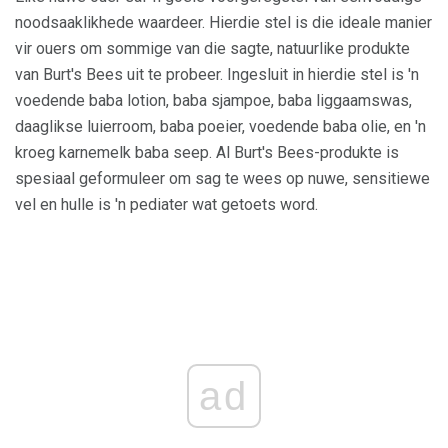
noodsaaklikhede waardeer. Hierdie stel is die ideale manier
vir ouers om sommige van die sagte, natuurlike produkte
van Burt's Bees uit te probeer. Ingesluit in hierdie stel is 'n
voedende baba lotion, baba sjampoe, baba liggaamswas,
daaglikse luierroom, baba poeier, voedende baba olie, en 'n
kroeg karnemelk baba seep. Al Burt's Bees-produkte is
spesiaal geformuleer om sag te wees op nuwe, sensitiewe
vel en hulle is 'n pediater wat getoets word.
ad