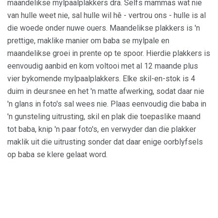
maandelikse mylpaalplakkers dra. Selfs mammas wat nie
van hulle weet nie, sal hulle wil hê - vertrou ons - hulle is al
die woede onder nuwe ouers. Maandelikse plakkers is 'n
prettige, maklike manier om baba se mylpale en
maandelikse groei in prente op te spoor. Hierdie plakkers is
eenvoudig aanbid en kom voltooi met al 12 maande plus
vier bykomende mylpaalplakkers. Elke skil-en-stok is 4
duim in deursnee en het 'n matte afwerking, sodat daar nie
'n glans in foto's sal wees nie. Plaas eenvoudig die baba in
'n gunsteling uitrusting, skil en plak die toepaslike maand
tot baba, knip 'n paar foto's, en verwyder dan die plakker
maklik uit die uitrusting sonder dat daar enige oorblyfsels
op baba se klere gelaat word.