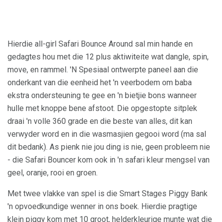
Hierdie all-girl Safari Bounce Around sal min hande en
gedagtes hou met die 12 plus aktiwiteite wat dangle, spin,
move, en rammel. 'N Spesiaal ontwerpte paneel aan die
onderkant van die eenheid het 'n veerbodem om baba
ekstra ondersteuning te gee en 'n bietjie bons wanneer
hulle met knoppe bene afstoot. Die opgestopte sitplek
draai 'n volle 360 ​​grade en die beste van alles, dit kan
verwyder word en in die wasmasjien gegooi word (ma sal
dit bedank). As pienk nie jou ding is nie, geen probleem nie
- die Safari Bouncer kom ook in 'n safari kleur mengsel van
geel, oranje, rooi en groen.
Met twee vlakke van spel is die Smart Stages Piggy Bank
'n opvoedkundige wenner in ons boek. Hierdie pragtige
klein piggy kom met 10 groot, helderkleurige munte wat die