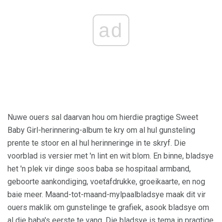
ad
Nuwe ouers sal daarvan hou om hierdie pragtige Sweet
Baby Girl-herinnering-album te kry om al hul gunsteling
prente te stoor en al hul herinneringe in te skryf. Die
voorblad is versier met 'n lint en wit blom. En binne, bladsye
het 'n plek vir dinge soos baba se hospitaal armband,
geboorte aankondiging, voetafdrukke, groeikaarte, en nog
baie meer. Maand-tot-maand-mylpaalbladsye maak dit vir
ouers maklik om gunstelinge te grafiek, asook bladsye om
al die baba's eerste te vang. Die bladsye is tema in pragtige