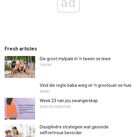
ad
Fresh articles
Die groot mylpale in 'n tween se lewe
TWEENS
Vind die regte baba wieg vir 'n grootouer se huis
BABAS
Week 23 van jou swangerskap
WEKE EN TRIMESTERS
Dissiplinêre strategieë wat gesonde
selfvertroue bevorder