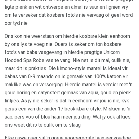
ligte pienk en wit ontwerpe en almal is suur en lignien vry
om te verseker dat kosbare foto's nie vervaag of geel word
oor tyd nie.
Ons kon nie weerstaan ​​om hierdie kosbare klein eenhoorn
by ons lys te voeg nie. Ouers is seker om ton kosbare
foto's van baba vasgevang in hierdie pragtige Unicorn
Hooded Spa Robe vas te vang. Nie net is dit mal, oulik nie,
maar dit is prakties. Die kimono-style mantel is ideaal vir
babas van 0-9 maande en is gemaak van 100% katoen vir
maklike was en versorging. Hierdie mantel is versier met 'n
goue horing en satynstert gemaak van aqua, goud en pienk
lintjies. As jy nie seker is dat 'n eenhoorn vir jou is nie, kyk
gerus een van die ander 17 beskikbare style. Miskien is 'n
aap, pers vos of blou haai meer jou ding. Wat jy ook al kies,
ons weet dit is te oulik om te slaag.
Elke nuwe ouer sal 'n goeie voorgeregstel van eenvoudige