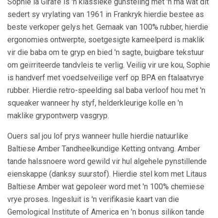
Sophie la Girafe is 'n klassieke gunsteling met 'n ma wat dit
sedert sy vrylating van 1961 in Frankryk hierdie bestee as
beste verkoper gelys het. Gemaak van 100% rubber, hierdie
ergonomies ontwerpte, soetgesigte kameelperd is maklik
vir die baba om te gryp en bied 'n sagte, buigbare tekstuur
om geïrriteerde tandvleis te verlig. Veilig vir ure kou, Sophie
is handverf met voedselveilige verf op BPA en ftalaatvrye
rubber. Hierdie retro-speelding sal baba verloof hou met 'n
squeaker wanneer hy styf, helderkleurige kolle en 'n
maklike grypontwerp vasgryp.
Ouers sal jou lof prys wanneer hulle hierdie natuurlike
Baltiese Amber Tandheelkundige Ketting ontvang. Amber
tande halssnoere word gewild vir hul algehele pynstillende
eienskappe (danksy suurstof). Hierdie stel kom met Litaus
Baltiese Amber wat gepoleer word met 'n 100% chemiese
vrye proses. Ingesluit is 'n verifikasie kaart van die
Gemological Institute of America en 'n bonus silikon tande