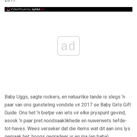
ad
Baby Uggs, sagte rockers, en natuurlike tande is slegs 'n
paar van ons gunsteling vondste vir 2017 se Baby Girls Gift
Guide. Ons het 'n bietjie van iets vir elke pryspunt gevind,
asook 'n paar pret noodsaaklikhede en nuwerwets liefde-
tot-haves. Wees verseker dat die items wat dit aan ons lys
gemaak het, hoogs gegradeer is en ma (en baba)