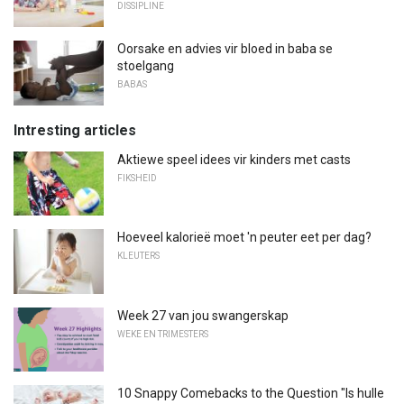
DISSIPLINE
Oorsake en advies vir bloed in baba se
stoelgang
BABAS
Intresting articles
Aktiewe speel idees vir kinders met casts
FIKSHEID
Hoeveel kalorieë moet 'n peuter eet per dag?
KLEUTERS
Week 27 van jou swangerskap
WEKE EN TRIMESTERS
10 Snappy Comebacks to the Question "Is hulle