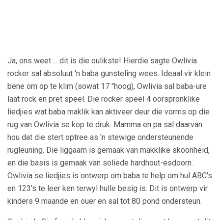
Ja, ons weet ... dit is die oulikste! Hierdie sagte Owlivia
rocker sal absoluut 'n baba gunsteling wees. Ideaal vir klein
bene om op te klim (sowat 17 "hoog), Owlivia sal baba-ure
laat rock en pret speel. Die rocker speel 4 oorspronklike
liedjies wat baba maklik kan aktiveer deur die vorms op die
rug van Owlivia se kop te druk. Mamma en pa sal daarvan
hou dat die stert optree as 'n stewige ondersteunende
rugleuning. Die liggaam is gemaak van makklike skoonheid,
en die basis is gemaak van soliede hardhout-esdoorn.
Owlivia se liedjies is ontwerp om baba te help om hul ABC's
en 123's te leer ken terwyl hulle besig is. Dit is ontwerp vir
kinders 9 maande en ouer en sal tot 80 pond ondersteun.