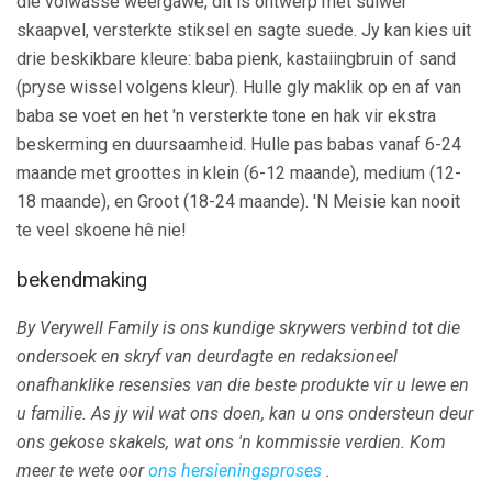
die volwasse weergawe, dit is ontwerp met suiwer
skaapvel, versterkte stiksel en sagte suede. Jy kan kies uit
drie beskikbare kleure: baba pienk, kastaiingbruin of sand
(pryse wissel volgens kleur). Hulle gly maklik op en af ​​van
baba se voet en het 'n versterkte tone en hak vir ekstra
beskerming en duursaamheid. Hulle pas babas vanaf 6-24
maande met groottes in klein (6-12 maande), medium (12-
18 maande), en Groot (18-24 maande). 'N Meisie kan nooit
te veel skoene hê nie!
bekendmaking
By Verywell Family is ons kundige skrywers verbind tot die
ondersoek en skryf van deurdagte en redaksioneel
onafhanklike resensies van die beste produkte vir u lewe en
u familie.
As jy wil wat ons doen, kan u ons ondersteun deur
ons gekose skakels, wat ons 'n kommissie verdien.
Kom
meer te wete oor
ons hersieningsproses
.