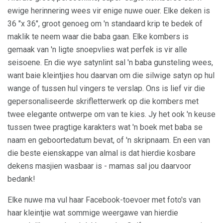
ewige herinnering wees vir enige nuwe ouer. Elke deken is
36 "x 36", groot genoeg om 'n standaard krip te bedek of
maklik te neem waar die baba gaan. Elke kombers is
gemaak van 'n ligte snoepvlies wat perfek is vir alle
seisoene. En die wye satynlint sal 'n baba gunsteling wees,
want baie kleintjies hou daarvan om die silwige satyn op hul
wange of tussen hul vingers te verslap. Ons is lief vir die
gepersonaliseerde skrifletterwerk op die kombers met
twee elegante ontwerpe om van te kies. Jy het ook 'n keuse
tussen twee pragtige karakters wat 'n boek met baba se
naam en geboortedatum bevat, of 'n skripnaam. En een van
die beste eienskappe van almal is dat hierdie kosbare
dekens masjien wasbaar is - mamas sal jou daarvoor
bedank!
Elke nuwe ma vul haar Facebook-toevoer met foto's van
haar kleintjie wat sommige weergawe van hierdie