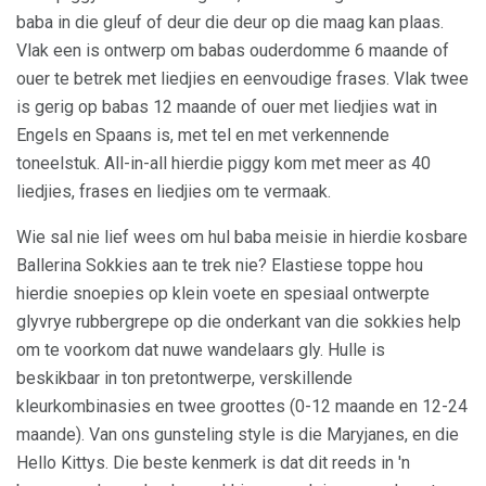
baba in die gleuf of deur die deur op die maag kan plaas.
Vlak een is ontwerp om babas ouderdomme 6 maande of
ouer te betrek met liedjies en eenvoudige frases. Vlak twee
is gerig op babas 12 maande of ouer met liedjies wat in
Engels en Spaans is, met tel en met verkennende
toneelstuk. All-in-all hierdie piggy kom met meer as 40
liedjies, frases en liedjies om te vermaak.
Wie sal nie lief wees om hul baba meisie in hierdie kosbare
Ballerina Sokkies aan te trek nie? Elastiese toppe hou
hierdie snoepies op klein voete en spesiaal ontwerpte
glyvrye rubbergrepe op die onderkant van die sokkies help
om te voorkom dat nuwe wandelaars gly. Hulle is
beskikbaar in ton pretontwerpe, verskillende
kleurkombinasies en twee groottes (0-12 maande en 12-24
maande). Van ons gunsteling style is die Maryjanes, en die
Hello Kittys. Die beste kenmerk is dat dit reeds in 'n