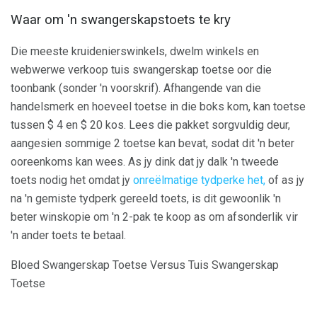
Waar om 'n swangerskapstoets te kry
Die meeste kruidenierswinkels, dwelm winkels en
webwerwe verkoop tuis swangerskap toetse oor die
toonbank (sonder 'n voorskrif). Afhangende van die
handelsmerk en hoeveel toetse in die boks kom, kan toetse
tussen $ 4 en $ 20 kos. Lees die pakket sorgvuldig deur,
aangesien sommige 2 toetse kan bevat, sodat dit 'n beter
ooreenkoms kan wees. As jy dink dat jy dalk 'n tweede
toets nodig het omdat jy
onreëlmatige tydperke het,
of as jy
na 'n gemiste tydperk gereeld toets, is dit gewoonlik 'n
beter winskopie om 'n 2-pak te koop as om afsonderlik vir
'n ander toets te betaal.
Bloed Swangerskap Toetse Versus Tuis Swangerskap
Toetse