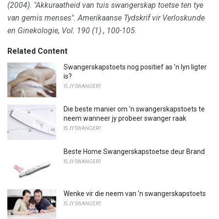
(2004).
"Akkuraatheid van tuis swangerskap toetse ten tye
van gemis menses".
Amerikaanse Tydskrif vir Verloskunde
en Ginekologie, Vol.
190 (1)
, 100-105.
Related Content
Swangerskapstoets nog positief as 'n lyn ligter
is?
IS JY SWANGER?
Die beste manier om 'n swangerskapstoets te
neem wanneer jy probeer swanger raak
IS JY SWANGER?
Beste Home Swangerskapstoetse deur Brand
IS JY SWANGER?
Wenke vir die neem van 'n swangerskapstoets
IS JY SWANGER?