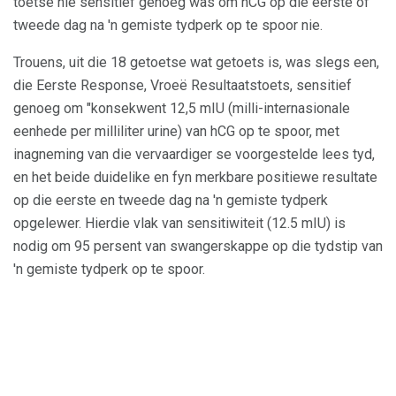
toetse nie sensitief genoeg was om hCG op die eerste of
tweede dag na 'n gemiste tydperk op te spoor nie.
Trouens, uit die 18 getoetse wat getoets is, was slegs een,
die Eerste Response, Vroeë Resultaatstoets, sensitief
genoeg om "konsekwent 12,5 mIU (milli-internasionale
eenhede per milliliter urine) van hCG op te spoor, met
inagneming van die vervaardiger se voorgestelde lees tyd,
en het beide duidelike en fyn merkbare positiewe resultate
op die eerste en tweede dag na 'n gemiste tydperk
opgelewer. Hierdie vlak van sensitiwiteit (12.5 mIU) is
nodig om 95 persent van swangerskappe op die tydstip van
'n gemiste tydperk op te spoor.