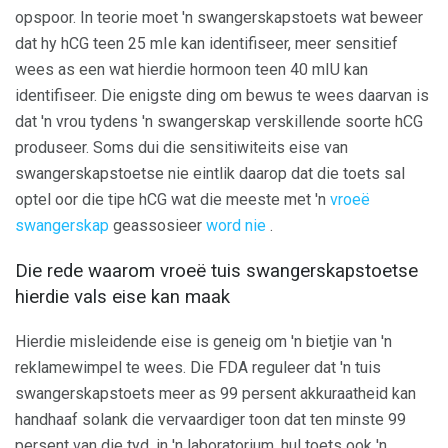
opspoor. In teorie moet 'n swangerskapstoets wat beweer
dat hy hCG teen 25 mIe kan identifiseer, meer sensitief
wees as een wat hierdie hormoon teen 40 mIU kan
identifiseer. Die enigste ding om bewus te wees daarvan is
dat 'n vrou tydens 'n swangerskap verskillende soorte hCG
produseer. Soms dui die sensitiwiteits eise van
swangerskapstoetse nie eintlik daarop dat die toets sal
optel oor die tipe hCG wat die meeste met 'n
vroeë
swangerskap
geassosieer
word nie
.
Die rede waarom vroeë tuis swangerskapstoetse
hierdie vals eise kan maak
Hierdie misleidende eise is geneig om 'n bietjie van 'n
reklamewimpel te wees. Die FDA reguleer dat 'n tuis
swangerskapstoets meer as 99 persent akkuraatheid kan
handhaaf solank die vervaardiger toon dat ten minste 99
persent van die tyd, in 'n laboratorium, hul toets ook 'n