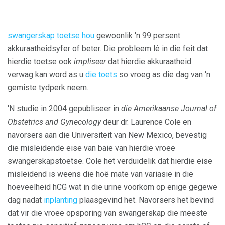
swangerskap toetse hou
gewoonlik 'n 99 persent
akkuraatheidsyfer of beter. Die probleem lê in die feit dat
hierdie toetse ook
impliseer
dat hierdie akkuraatheid
verwag kan word as u
die toets
so vroeg as die dag van 'n
gemiste tydperk neem.
'N studie in 2004 gepubliseer in
die Amerikaanse Journal of
Obstetrics and Gynecology
deur dr. Laurence Cole en
navorsers aan die Universiteit van New Mexico, bevestig
die misleidende eise van baie van hierdie vroeë
swangerskapstoetse. Cole het verduidelik dat hierdie eise
misleidend is weens die hoë mate van variasie in die
hoeveelheid hCG wat in die urine voorkom op enige gegewe
dag nadat
inplanting
plaasgevind het. Navorsers het bevind
dat vir die vroeë opsporing van swangerskap die meeste