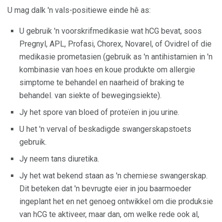
U mag dalk 'n vals-positiewe einde hê as:
U gebruik 'n voorskrifmedikasie wat hCG bevat, soos
Pregnyl, APL, Profasi, Chorex, Novarel, of Ovidrel of die
medikasie prometasien (gebruik as 'n antihistamien in 'n
kombinasie van hoes en koue produkte om allergie
simptome te behandel en naarheid of braking te
behandel. van siekte of bewegingsiekte).
Jy het spore van bloed of proteïen in jou urine.
U het 'n verval of beskadigde swangerskapstoets
gebruik.
Jy neem tans diuretika.
Jy het wat bekend staan ​​as 'n chemiese swangerskap.
Dit beteken dat 'n bevrugte eier in jou baarmoeder
ingeplant het en net genoeg ontwikkel om die produksie
van hCG te aktiveer, maar dan, om welke rede ook al,