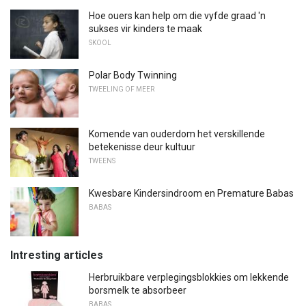
Hoe ouers kan help om die vyfde graad 'n
sukses vir kinders te maak
SKOOL
Polar Body Twinning
TWEELING OF MEER
Komende van ouderdom het verskillende
betekenisse deur kultuur
TWEENS
Kwesbare Kindersindroom en Premature Babas
BABAS
Intresting articles
Herbruikbare verplegingsblokkies om lekkende
borsmelk te absorbeer
BABAS