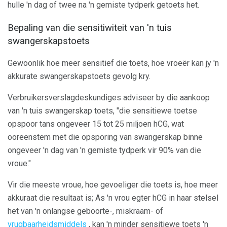
hulle 'n dag of twee na 'n gemiste tydperk getoets het.
Bepaling van die sensitiwiteit van 'n tuis
swangerskapstoets
Gewoonlik hoe meer sensitief die toets, hoe vroeër kan jy 'n
akkurate swangerskapstoets gevolg kry.
Verbruikersverslagdeskundiges adviseer by die aankoop
van 'n tuis swangerskap toets, "die sensitiewe toetse
opspoor tans ongeveer 15 tot 25 miljoen hCG, wat
ooreenstem met die opsporing van swangerskap binne
ongeveer 'n dag van 'n gemiste tydperk vir 90% van die
vroue."
Vir die meeste vroue, hoe gevoeliger die toets is, hoe meer
akkuraat die resultaat is; As 'n vrou egter hCG in haar stelsel
het van 'n onlangse geboorte-, miskraam- of
vrugbaarheidsmiddels
, kan 'n minder sensitiewe toets 'n