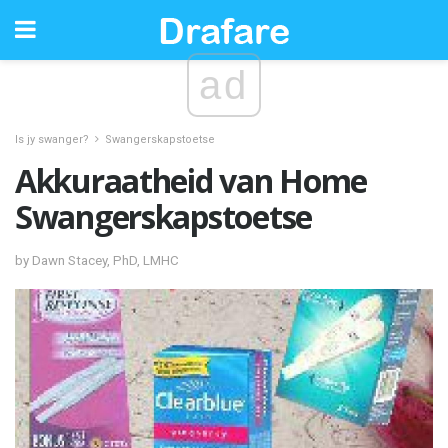
ad
Is jy swanger?
Swangerskapstoetse
Akkuraatheid van Home
Swangerskapstoetse
by Dawn Stacey, PhD, LMHC