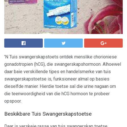
'N Tuis swangerskapstoets ontdek menslike chorioniese
gonadotropien (hCG), die swangerskapshormoon. Alhoewel
daar baie verskillende tipes en handelsmerke van tuis
swangerskapstoetse is, funksioneer almal op basies
dieselfde manier. Hierdie toetse sal die urine nagaan om
die teenwoordigheid van die hCG hormoon te probeer
opspoor.
Beskikbare Tuis Swangerskapstoetse
Daar is verskeie rasse van tuis swangerskap toetse.