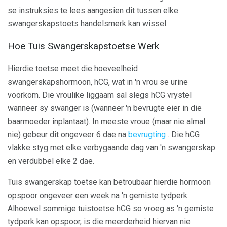
se instruksies te lees aangesien dit tussen elke
swangerskapstoets handelsmerk kan wissel.
Hoe Tuis Swangerskapstoetse Werk
Hierdie toetse meet die hoeveelheid
swangerskapshormoon, hCG, wat in 'n vrou se urine
voorkom. Die vroulike liggaam sal slegs hCG vrystel
wanneer sy swanger is (wanneer 'n bevrugte eier in die
baarmoeder inplantaat). In meeste vroue (maar nie almal
nie) gebeur dit ongeveer 6 dae na
bevrugting
. Die hCG
vlakke styg met elke verbygaande dag van 'n swangerskap
en verdubbel elke 2 dae.
Tuis swangerskap toetse kan betroubaar hierdie hormoon
opspoor ongeveer een week na 'n gemiste tydperk.
Alhoewel sommige tuistoetse hCG so vroeg as 'n gemiste
tydperk kan opspoor, is die meerderheid hiervan nie