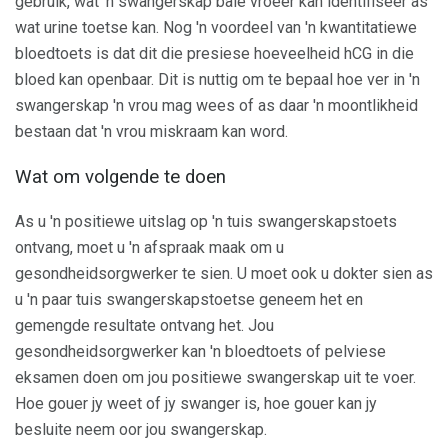
gebruik, wat 'n swangerskap baie vroeër kan identifiseer as
wat urine toetse kan. Nog 'n voordeel van 'n kwantitatiewe
bloedtoets is dat dit die presiese hoeveelheid hCG in die
bloed kan openbaar. Dit is nuttig om te bepaal hoe ver in 'n
swangerskap 'n vrou mag wees of as daar 'n moontlikheid
bestaan ​​dat 'n vrou miskraam kan word.
Wat om volgende te doen
As u 'n positiewe uitslag op 'n tuis swangerskapstoets
ontvang, moet u 'n afspraak maak om u
gesondheidsorgwerker te sien. U moet ook u dokter sien as
u 'n paar tuis swangerskapstoetse geneem het en
gemengde resultate ontvang het. Jou
gesondheidsorgwerker kan 'n bloedtoets of pelviese
eksamen doen om jou positiewe swangerskap uit te voer.
Hoe gouer jy weet of jy swanger is, hoe gouer kan jy
besluite neem oor jou swangerskap.