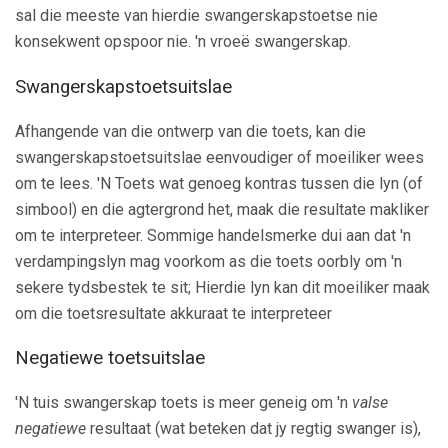
sal die meeste van hierdie swangerskapstoetse nie
konsekwent opspoor nie. 'n vroeë swangerskap.
Swangerskapstoetsuitslae
Afhangende van die ontwerp van die toets, kan die
swangerskapstoetsuitslae eenvoudiger of moeiliker wees
om te lees. 'N Toets wat genoeg kontras tussen die lyn (of
simbool) en die agtergrond het, maak die resultate makliker
om te interpreteer. Sommige handelsmerke dui aan dat 'n
verdampingslyn mag voorkom as die toets oorbly om 'n
sekere tydsbestek te sit; Hierdie lyn kan dit moeiliker maak
om die toetsresultate akkuraat te interpreteer
Negatiewe toetsuitslae
'N tuis swangerskap toets is meer geneig om 'n
valse
negatiewe
resultaat (wat beteken dat jy regtig swanger is),