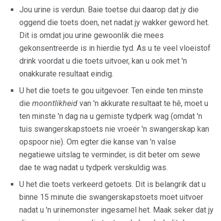
Jou urine is verdun. Baie toetse dui daarop dat jy die
oggend die toets doen, net nadat jy wakker geword het.
Dit is omdat jou urine gewoonlik die mees
gekonsentreerde is in hierdie tyd. As u te veel vloeistof
drink voordat u die toets uitvoer, kan u ook met 'n
onakkurate resultaat eindig.
U het die toets te gou uitgevoer. Ten einde ten minste
die
moontlikheid
van 'n akkurate resultaat te hê, moet u
ten minste 'n dag na u gemiste tydperk wag (omdat 'n
tuis swangerskapstoets nie vroeër 'n swangerskap kan
opspoor nie). Om egter die kanse van 'n valse
negatiewe uitslag te verminder, is dit beter om sewe
dae te wag nadat u tydperk verskuldig was.
U het die toets verkeerd getoets. Dit is belangrik dat u
binne 15 minute die swangerskapstoets moet uitvoer
nadat u 'n urinemonster ingesamel het. Maak seker dat jy