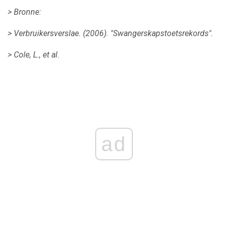
> Bronne:
> Verbruikersverslae.
(2006).
"Swangerskapstoetsrekords".
> Cole, L., et al.
ad