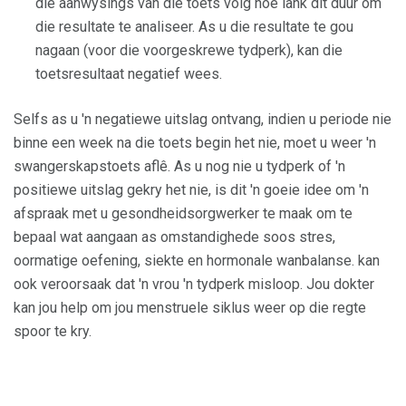
die aanwysings van die toets volg hoe lank dit duur om
die resultate te analiseer. As u die resultate te gou
nagaan (voor die voorgeskrewe tydperk), kan die
toetsresultaat negatief wees.
Selfs as u 'n negatiewe uitslag ontvang, indien u periode nie
binne een week na die toets begin het nie, moet u weer 'n
swangerskapstoets aflê. As u nog nie u tydperk of 'n
positiewe uitslag gekry het nie, is dit 'n goeie idee om 'n
afspraak met u gesondheidsorgwerker te maak om te
bepaal wat aangaan as omstandighede soos stres,
oormatige oefening, siekte en hormonale wanbalanse. kan
ook veroorsaak dat 'n vrou 'n tydperk misloop. Jou dokter
kan jou help om jou menstruele siklus weer op die regte
spoor te kry.