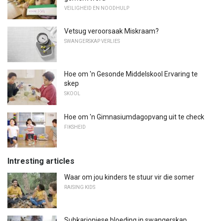
VEILIGHEID EN NOODHULP
Vetsug veroorsaak Miskraam?
SWANGERSKAP VERLIES
Hoe om 'n Gesonde Middelskool Ervaring te
skep
SKOOL
Hoe om 'n Gimnasiumdagopvang uit te check
FIKSHEID
Intresting articles
Waar om jou kinders te stuur vir die somer
RAISING KIDS
Subkarioniese bloeding in swangerskap