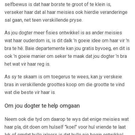
selfbewus is dat haar borste te groot of te klein is,
verseker haar dat al haar meisies ook hierdie veranderinge
sal gaan, net teen verskillende pryse.
As jou dogter meer fisies ontwikkel is as ander meisies
wat haar ouderdom is, is dit dalk 'n goeie idee om haar vir 'n
bra te hê. Baie departemente kan jou gratis byvoeg, en dit is
ook 'n goeie manier om seker te maak dat jou dogter 'n bra
het wat vir haar reg is.
As sy te skaam is om toegerus te wees, kan jy verskeie
bras in verskillende groottes koop om die grootte te vind
wat die beste vir haar is.
Om jou dogter te help omgaan
Neem ook die tyd om daarop te wys dat enige meisies wat
haar pla, dit doen om hulself "koel" voor hul vriende te laat
lyk of omdat hulle jaloers is dat hulle nie begin ontwikkel