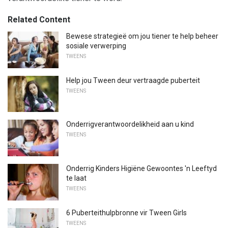
Related Content
Bewese strategieë om jou tiener te help beheer
sosiale verwerping
TWEENS
Help jou Tween deur vertraagde puberteit
TWEENS
Onderrigverantwoordelikheid aan u kind
TWEENS
Onderrig Kinders Higiëne Gewoontes 'n Leeftyd
te laat
TWEENS
6 Puberteithulpbronne vir Tween Girls
TWEENS