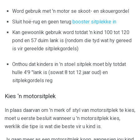
Word gebruik met 'n motor se skoot- en skouergordel
Sluit hoë-rug en geen terug
booster sitplekke in
Kan gewoonlik gebruik word totdat 'n kind 100 tot 120
pond en 57 duim lank is (rondom die tyd wat hy gereed
is vir gereelde sitplekgordels)
Onthou dat kinders in 'n stoel sitplek moet bly totdat
hulle 4'9 "lank is (sowat 8 tot 12 jaar oud) en
sitplekgordels reg
Kies 'n motorsitplek
In plaas daarvan om 'n merk of styl van motorsitplek te kies,
moet u eerste besluit wanneer u 'n motorsitplek kies,
werklik die tipe is wat die beste vir u kind is.
Jy gaan meer as een motorsitplek koop, aangesien jou kind