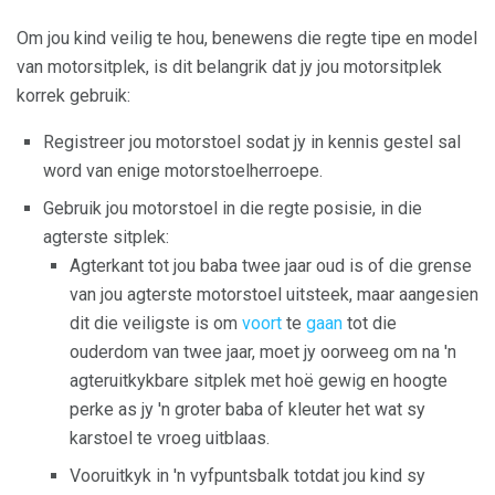
Om jou kind veilig te hou, benewens die regte tipe en model
van motorsitplek, is dit belangrik dat jy jou motorsitplek
korrek gebruik:
Registreer jou motorstoel sodat jy in kennis gestel sal
word van enige motorstoelherroepe.
Gebruik jou motorstoel in die regte posisie, in die
agterste sitplek:
Agterkant tot jou baba twee jaar oud is of die grense
van jou agterste motorstoel uitsteek, maar aangesien
dit die veiligste is om
voort
te
gaan
tot die
ouderdom van twee jaar, moet jy oorweeg om na 'n
agteruitkykbare sitplek met hoë gewig en hoogte
perke as jy 'n groter baba of kleuter het wat sy
karstoel te vroeg uitblaas.
Vooruitkyk in 'n vyfpuntsbalk totdat jou kind sy