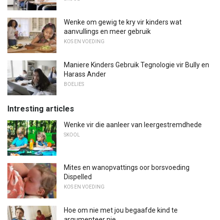
Wenke om gewig te kry vir kinders wat
aanvullings en meer gebruik
KOS EN VOEDING
Maniere Kinders Gebruik Tegnologie vir Bully en
Harass Ander
BOELIES
Intresting articles
Wenke vir die aanleer van leergestremdhede
SKOOL
Mites en wanopvattings oor borsvoeding
Dispelled
KOS EN VOEDING
Hoe om nie met jou begaafde kind te
argumenteer nie