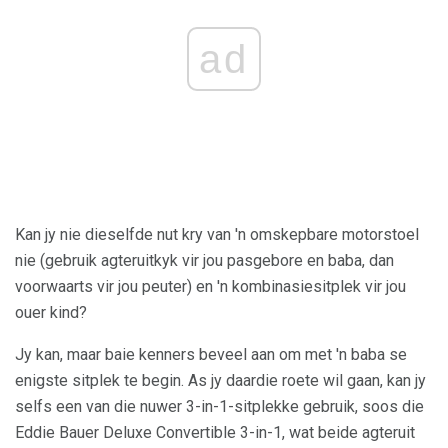
ad
Kan jy nie dieselfde nut kry van 'n omskepbare motorstoel
nie (gebruik agteruitkyk vir jou pasgebore en baba, dan
voorwaarts vir jou peuter) en 'n kombinasiesitplek vir jou
ouer kind?
Jy kan, maar baie kenners beveel aan om met 'n baba se
enigste sitplek te begin. As jy daardie roete wil gaan, kan jy
selfs een van die nuwer 3-in-1-sitplekke gebruik, soos die
Eddie Bauer Deluxe Convertible 3-in-1, wat beide agteruit