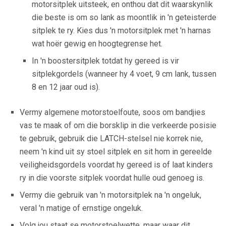
motorsitplek uitsteek, en onthou dat dit waarskynlik
die beste is om so lank as moontlik in 'n geteisterde
sitplek te ry. Kies dus 'n motorsitplek met 'n harnas
wat hoër gewig en hoogtegrense het.
In 'n boostersitplek totdat hy gereed is vir
sitplekgordels (wanneer hy 4 voet, 9 cm lank, tussen
8 en 12 jaar oud is).
Vermy algemene motorstoelfoute, soos om bandjies
vas te maak of om die borsklip in die verkeerde posisie
te gebruik, gebruik die LATCH-stelsel nie korrek nie,
neem 'n kind uit sy stoel sitplek en sit hom in gereelde
veiligheidsgordels voordat hy gereed is of laat kinders
ry in die voorste sitplek voordat hulle oud genoeg is.
Vermy die gebruik van 'n motorsitplek na 'n ongeluk,
veral 'n matige of ernstige ongeluk.
Volg jou staat se motorstoelwette, maar waar dit