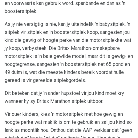
en voorwaarts kan gebruik word. spanbande en dan as 'n
boostersitplek.
As jy nie versigtig is nie, kan jy uiteindelik 'n babysitplek, 'n
sitplek vir sitplek en 'n boostersitplek koop, aangesien jou
kind die gewig of hoogte perke van die motorsitplekke wat
jy koop, verbysteek. Die Britax Marathon-omskepbare
motorsitplek is 'n baie gewilde model, maar dit is gewig- en
hoogtegrense, aangesien 'n boostersitplek net 65 pond en
49 duim is, wat die meeste kinders bereik voordat hulle
gereed is vir gereelde sitplekgordels.
Dit beteken dat jy 'n ander hupstoel vir jou kind moet kry
wanneer hy sy Britax Marathon sitplek uitboor.
Vir ouer kinders, kies 'n motorsitplek met hoë gewig en
hoogte perke wat maklik is om te gebruik en sal jou kind so
lank as moontlik hou. Onthou dat die AAP verklaar dat "geen