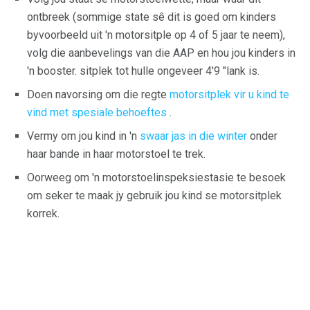
ontbreek (sommige state sê dit is goed om kinders
byvoorbeeld uit 'n motorsitple op 4 of 5 jaar te neem),
volg die aanbevelings van die AAP en hou jou kinders in
'n booster. sitplek tot hulle ongeveer 4'9 "lank is.
Doen navorsing om die regte
motorsitplek vir u kind te
vind met spesiale behoeftes
.
Vermy om jou kind in 'n
swaar jas in die winter
onder
haar bande in haar motorstoel te trek.
Oorweeg om 'n motorstoelinspeksiestasie te besoek
om seker te maak jy gebruik jou kind se motorsitplek
korrek.