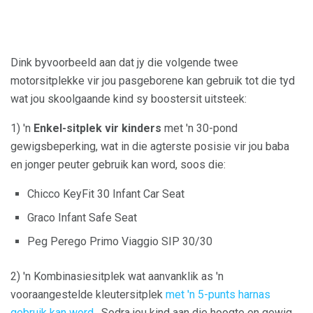
Dink byvoorbeeld aan dat jy die volgende twee
motorsitplekke vir jou pasgeborene kan gebruik tot die tyd
wat jou skoolgaande kind sy boostersit uitsteek:
1) 'n
Enkel-sitplek vir kinders
met 'n 30-pond
gewigsbeperking, wat in die agterste posisie vir jou baba
en jonger peuter gebruik kan word, soos die:
Chicco KeyFit 30 Infant Car Seat
Graco Infant Safe Seat
Peg Perego Primo Viaggio SIP 30/30
2) 'n Kombinasiesitplek wat aanvanklik as 'n
vooraangestelde kleutersitplek
met 'n 5-punts harnas
gebruik kan word
. Sodra jou kind aan die hoogte en gewig