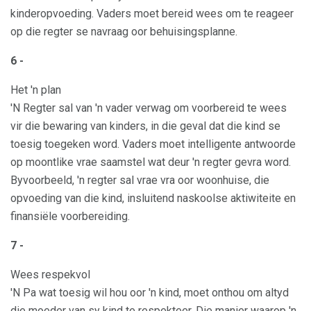
kinderopvoeding. Vaders moet bereid wees om te reageer
op die regter se navraag oor behuisingsplanne.
6 -
Het 'n plan
'N Regter sal van 'n vader verwag om voorbereid te wees
vir die bewaring van kinders, in die geval dat die kind se
toesig toegeken word. Vaders moet intelligente antwoorde
op moontlike vrae saamstel wat deur 'n regter gevra word.
Byvoorbeeld, 'n regter sal vrae vra oor woonhuise, die
opvoeding van die kind, insluitend naskoolse aktiwiteite en
finansiële voorbereiding.
7 -
Wees respekvol
'N Pa wat toesig wil hou oor 'n kind, moet onthou om altyd
die moeder van sy kind te respekteer. Die manier waarop 'n