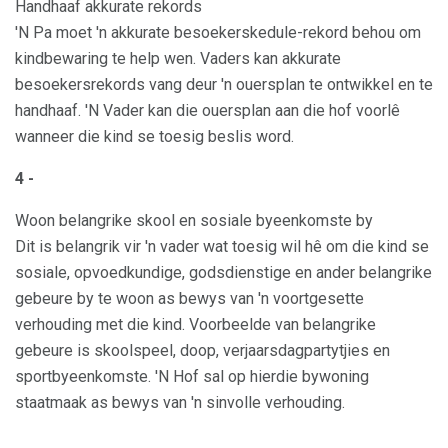
Handhaaf akkurate rekords
'N Pa moet 'n akkurate besoekerskedule-rekord behou om
kindbewaring te help wen. Vaders kan akkurate
besoekersrekords vang deur 'n ouersplan te ontwikkel en te
handhaaf. 'N Vader kan die ouersplan aan die hof voorlê
wanneer die kind se toesig beslis word.
4 -
Woon belangrike skool en sosiale byeenkomste by
Dit is belangrik vir 'n vader wat toesig wil hê om die kind se
sosiale, opvoedkundige, godsdienstige en ander belangrike
gebeure by te woon as bewys van 'n voortgesette
verhouding met die kind. Voorbeelde van belangrike
gebeure is skoolspeel, doop, verjaarsdagpartytjies en
sportbyeenkomste. 'N Hof sal op hierdie bywoning
staatmaak as bewys van 'n sinvolle verhouding.