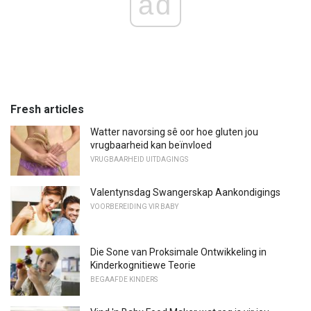
ad
Fresh articles
Watter navorsing sê oor hoe gluten jou
vrugbaarheid kan beïnvloed
VRUGBAARHEID UITDAGINGS
Valentynsdag Swangerskap Aankondigings
VOORBEREIDING VIR BABY
Die Sone van Proksimale Ontwikkeling in
Kinderkognitiewe Teorie
BEGAAFDE KINDERS