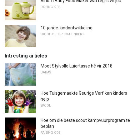
Vind 'n Baby Food Maker wat reg is vir jou
RAISING KIDS
10-jarige-kindontwikkeling
SKOOL-OUDERDOM KINDERS
Intresting articles
Moet Stylvolle Luiertasse hê vir 2018
BABAS
Hoe Tuisgemaakte Geurige Verf kan kinders
help
SKOOL
Hoe om die beste scout kampvuurprogram te
beplan
RAISING KIDS