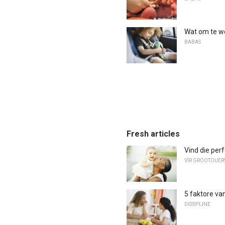
Wat om te we
BABAS
Fresh articles
Vind die pe
VIR GROOTOUER
5 faktore van
DISSIPLINE