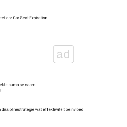
et oor Car Seat Expiration
ad
rfekte ouma se naam
S
 dissiplinestrategie wat effektiwiteit beïnvloed