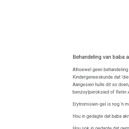
Behandeling van baba 
Alhoewel geen behandeling g
Kindergeneeskunde dat 'die 
Aangesien hulle dit so doen
benzoylperoksied of Retin-A
Erytromisien-gel is nog 'n 
Hou in gedagte dat baba akn
Hou ook in gedagte dat gem