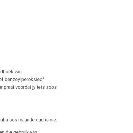
andboek van
of benzoylperoksied.'
r praat voordat jy iets soos
 baba ses maande oud is nie.
en die gebruik van