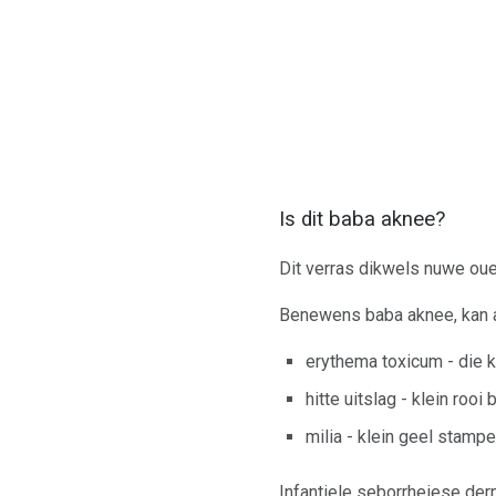
Is dit baba aknee?
Dit verras dikwels nuwe ouers
Benewens baba aknee, kan an
erythema toxicum - die k
hitte uitslag - klein rooi
milia - klein geel stampe
Infantiele seborrheiese der