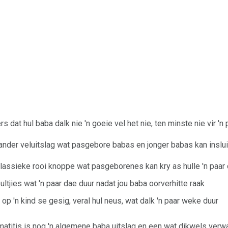
 dat hul baba dalk nie 'n goeie vel het nie, ten minste nie vir 'n
der veluitslag wat pasgebore babas en jonger babas kan inslui
lassieke rooi knoppe wat pasgeborenes kan kry as hulle 'n paar
 bultjies wat 'n paar dae duur nadat jou baba oorverhitte raak
 op 'n kind se gesig, veral hul neus, wat dalk 'n paar weke duur
matitis is nog 'n algemene baba uitslag en een wat dikwels ver