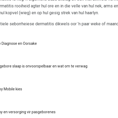
titis rooiheid agter hul ore en in die velle van hul nek, arms e
ul kopvel (wieg) en op hul gesig strek van hul haarlyn.
tiele seborrheiese dermatitis dikwels oor 'n paar weke of maand
e Diagnose en Oorsake
ebore slaap is onvoorspelbaar en wat om te verwag
by Mobile kies
ny en versorging vir pasgeborenes