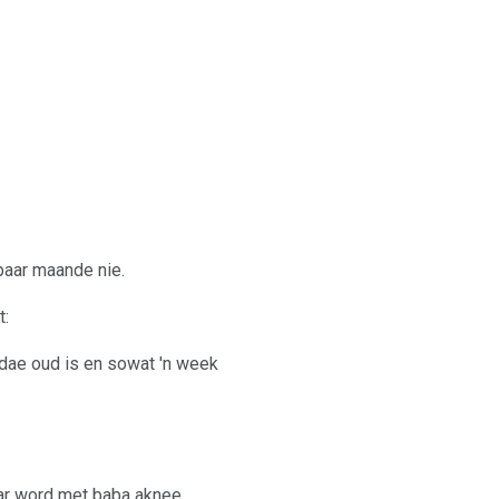
 paar maande nie.
t:
 dae oud is en sowat 'n week
war word met baba aknee.