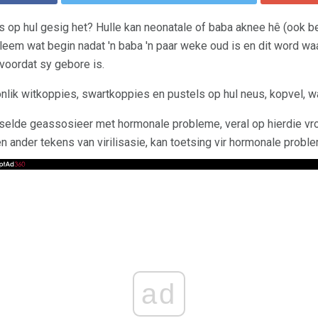
s op hul gesig het? Hulle kan neonatale of baba aknee hê (ook be
bleem wat begin nadat 'n baba 'n paar weke oud is en dit word wa
oordat sy gebore is.
lik witkoppies, swartkoppies en pustels op hul neus, kopvel, w
selde geassosieer met hormonale probleme, veral op hierdie v
n ander tekens van virilisasie, kan toetsing vir hormonale prob
ad