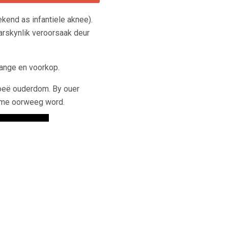
kend as infantiele aknee).
arskynlik veroorsaak deur
ange en voorkop.
roeë ouderdom. By ouer
leme oorweeg word.