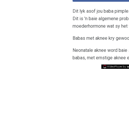
Dit lyk asof jou baba pimple
Dit is 'n baie algemene pro
moederhormone wat sy het v
Babas met aknee kry gewoon
Neonatale aknee word baie 
babas, met ernstige aknee e