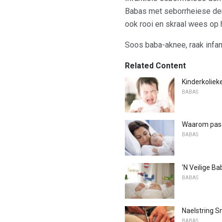
Babas met seborrheiese derma
ook rooi en skraal wees op h
Soos baba-aknee, raak infan
Related Content
Kinderkoliek
BABAS
Waarom pasg
BABAS
'N Veilige Ba
BABAS
Naelstring S
BABAS