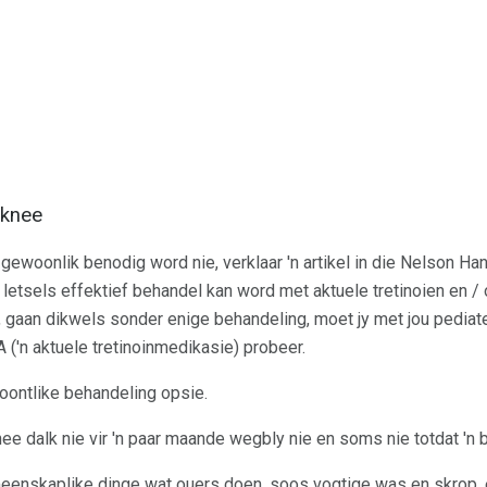
aknee
ewoonlik benodig word nie, verklaar 'n artikel in die Nelson H
letsels effektief behandel kan word met aktuele tretinoien en / 
, gaan dikwels sonder enige behandeling, moet jy met jou pediate
 ('n aktuele tretinoinmedikasie) probeer.
moontlike behandeling opsie.
ee dalk nie vir 'n paar maande wegbly nie en soms nie totdat 'n
eenskaplike dinge wat ouers doen, soos vogtige was en skrop, 