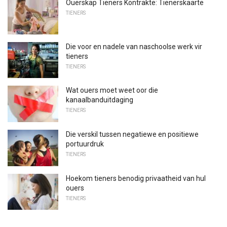
Ouerskap Tieners Kontrakte: Tienerskaarte
TIENERS
Die voor en nadele van naschoolse werk vir
tieners
TIENERS
Wat ouers moet weet oor die
kanaalbanduitdaging
TIENERS
Die verskil tussen negatiewe en positiewe
portuurdruk
TIENERS
Hoekom tieners benodig privaatheid van hul
ouers
TIENERS