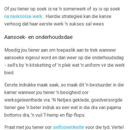
Of jou tiener op soek is na 'n somerwerk of sy is op soek
na naskoolse werk
. Hierdie strategieë kan die kanse
verhoog dat haar eerste werk 'n sukses sal wees.
Aansoek- en onderhoudsdae
Moedig jou tiener aan om toepaslik aan te trek wanneer
aansoeke ingevul word en dan weer op die onderhoudsdag
- selfs by 'n kitsketting of 'n plek wat 'n uniform vir die werk
bied.
Eerste indrukke maak saak, so maak dit 'n bestuurder in die
kamer wanneer jou tiener 'n besigheid oor
werksgeleenthede vra. 'N Netjies geklede, goedversorgde
tiener gee 'n beter indruk as een wat in die dra van pajama
bottoms dra, 'n vuil T-hemp en flip-flops.
Praat met jou tiener oor
selfoonetikette
voor die tyd. Vertel