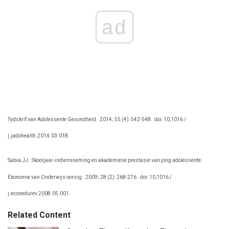
ad
Tydskrif van Adolessente Gesondheid.
2014; 55 (4): 542-548.
doi: 10,1016 /
j.jadohealth.2014.03.018.
Sabia JJ.
Skooljaar-indiensneming en akademiese prestasie van jong adolessente.
Ekonomie van Onderwys-oorsig.
2009; 28 (2): 268-276.
doi: 10,1016 /
j.econedurev.2008.05.001.
Related Content