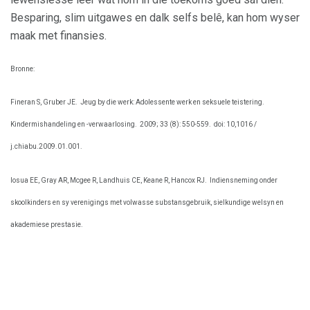
Besparing, slim uitgawes en dalk selfs belê, kan hom wyser
maak met finansies.
Bronne:
Fineran S, Gruber JE.
Jeug by die werk: Adolessente werk en seksuele teistering.
Kindermishandeling en -verwaarlosing.
2009; 33 (8): 550-559.
doi: 10,1016 /
j.chiabu.2009.01.001.
Iosua EE, Gray AR, Mcgee R, Landhuis CE, Keane R, Hancox RJ.
Indiensneming onder
skoolkinders en sy verenigings met volwasse substansgebruik, sielkundige welsyn en
akademiese prestasie.