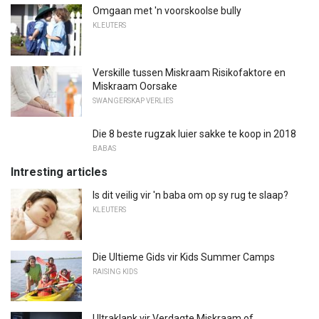
Omgaan met 'n voorskoolse bully
KLEUTERS
Verskille tussen Miskraam Risikofaktore en
Miskraam Oorsake
SWANGERSKAP VERLIES
Die 8 beste rugzak luier sakke te koop in 2018
BABAS
Intresting articles
Is dit veilig vir 'n baba om op sy rug te slaap?
KLEUTERS
Die Ultieme Gids vir Kids Summer Camps
RAISING KIDS
Ultraklank vir Verdagte Miskraam of