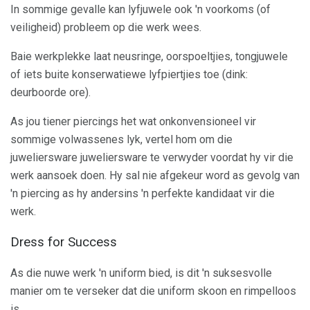
In sommige gevalle kan lyfjuwele ook 'n voorkoms (of
veiligheid) probleem op die werk wees.
Baie werkplekke laat neusringe, oorspoeltjies, tongjuwele
of iets buite konserwatiewe lyfpiertjies toe (dink:
deurboorde ore).
As jou tiener piercings het wat onkonvensioneel vir
sommige volwassenes lyk, vertel hom om die
juweliersware juweliersware te verwyder voordat hy vir die
werk aansoek doen. Hy sal nie afgekeur word as gevolg van
'n piercing as hy andersins 'n perfekte kandidaat vir die
werk.
Dress for Success
As die nuwe werk 'n uniform bied, is dit 'n suksesvolle
manier om te verseker dat die uniform skoon en rimpelloos
is.