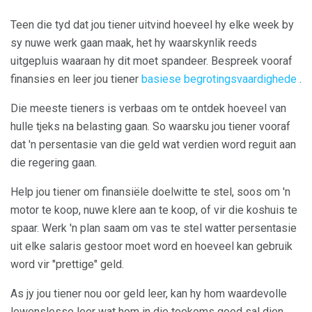
Teen die tyd dat jou tiener uitvind hoeveel hy elke week by
sy nuwe werk gaan maak, het hy waarskynlik reeds
uitgepluis waaraan hy dit moet spandeer. Bespreek vooraf
finansies en leer jou tiener
basiese begrotingsvaardighede
.
Die meeste tieners is verbaas om te ontdek hoeveel van
hulle tjeks na belasting gaan. So waarsku jou tiener vooraf
dat 'n persentasie van die geld wat verdien word reguit aan
die regering gaan.
Help jou tiener om finansiële doelwitte te stel, soos om 'n
motor te koop, nuwe klere aan te koop, of vir die koshuis te
spaar. Werk 'n plan saam om vas te stel watter persentasie
uit elke salaris gestoor moet word en hoeveel kan gebruik
word vir "prettige" geld.
As jy jou tiener nou oor geld leer, kan hy hom waardevolle
lewenslesse leer wat hom in die toekoms goed sal dien.