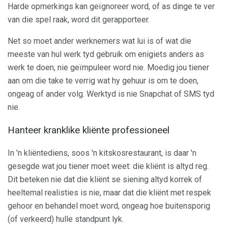
Harde opmerkings kan geïgnoreer word, of as dinge te ver
van die spel raak, word dit gerapporteer.
Net so moet ander werknemers wat lui is of wat die
meeste van hul werk tyd gebruik om enigiets anders as
werk te doen, nie geïmpuleer word nie. Moedig jou tiener
aan om die take te verrig wat hy gehuur is om te doen,
ongeag of ander volg. Werktyd is nie Snapchat of SMS tyd
nie.
Hanteer kranklike kliënte professioneel
In 'n kliëntediens, soos 'n kitskosrestaurant, is daar 'n
gesegde wat jou tiener moet weet: die kliënt is altyd reg.
Dit beteken nie dat die kliënt se siening altyd korrek of
heeltemal realisties is nie, maar dat die kliënt met respek
gehoor en behandel moet word, ongeag hoe buitensporig
(of verkeerd) hulle standpunt lyk.