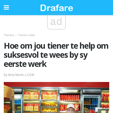
ad
Tieners
Tiener Lewe
Hoe om jou tiener te help om
suksesvol te wees by sy
eerste werk
by Amy Morin, LCSW