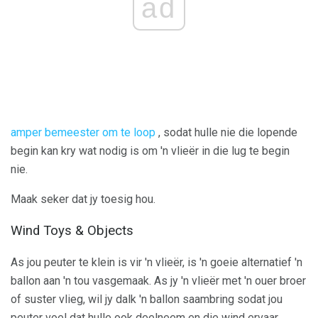
ad
amper bemeester om te loop
, sodat hulle nie die lopende
begin kan kry wat nodig is om 'n vlieër in die lug te begin
nie.
Maak seker dat jy toesig hou.
Wind Toys & Objects
As jou peuter te klein is vir 'n vlieër, is 'n goeie alternatief 'n
ballon aan 'n tou vasgemaak. As jy 'n vlieër met 'n ouer broer
of suster vlieg, wil jy dalk 'n ballon saambring sodat jou
peuter voel dat hulle ook deelneem en die wind ervaar.