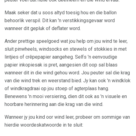
Maak seker dat u soos altyd toesig hou en die ballon
behoorlik verspil. Dit kan 'n verstikkingsgevaar word
wanneer dit gepluk of deflater word.
Ander prettige speelgoed wat jou help om jou wind te leer,
sluit pinwheels, windsocks en stewels of stokkies in met
lintjies of crêpepapier aangeheg. Selfs 'n eenvoudige
papier inkopiesak is pret, aangesien dit oop sal blaas
wanneer dit in die wind gehou word. Jou peuter sal die krag
van die wind trek en weerstand bied. Jy kan ook 'n windklok
of windkragdraai op jou stoep of agterplaas hang.
Benewens 'n mooi versiering, dien dit ook as 'n visuele en
hoorbare herinnering aan die krag van die wind.
Wanneer jy jou kind oor wind leer, probeer om sommige van
hierdie woordeskatwoorde in te sluit: