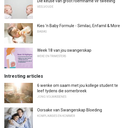
Die keuse van groot roemname vir tweeling
VEELVOUDE
Kies 'n Baby Formule - Similac, Enfamil & More
BABAS
Week 18 van jou swangerskap
WEKE EN TRIMESTERS
Intresting articles
6 wenke om saam met jou kollege student te
leef tydens die somerbreek
JONG VOLWASSENES
Oorsake van Swangerskap Bloeding
KOMPLIKASIES EN KOMMER