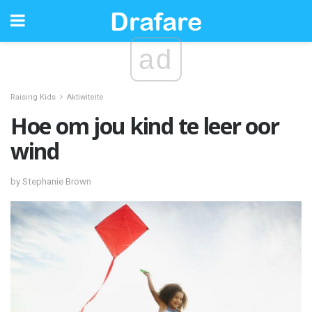
ad
Raising Kids
Aktiwiteite
Hoe om jou kind te leer oor
wind
by Stephanie Brown