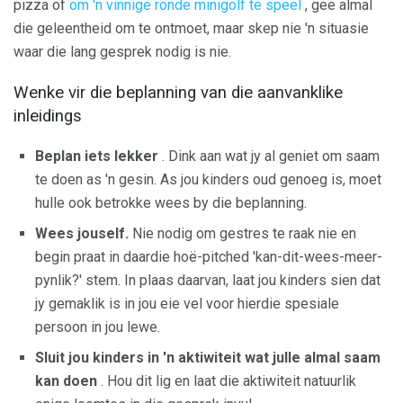
pizza of
om 'n vinnige ronde minigolf te speel
, gee almal
die geleentheid om te ontmoet, maar skep nie 'n situasie
waar die lang gesprek nodig is nie.
Wenke vir die beplanning van die aanvanklike
inleidings
Beplan iets lekker
. Dink aan wat jy al geniet om saam
te doen as 'n gesin. As jou kinders oud genoeg is, moet
hulle ook betrokke wees by die beplanning.
Wees jouself.
Nie nodig om gestres te raak nie en
begin praat in daardie hoë-pitched 'kan-dit-wees-meer-
pynlik?' stem. In plaas daarvan, laat jou kinders sien dat
jy gemaklik is in jou eie vel voor hierdie spesiale
persoon in jou lewe.
Sluit jou kinders in 'n aktiwiteit wat julle almal saam
kan doen
. Hou dit lig en laat die aktiwiteit natuurlik