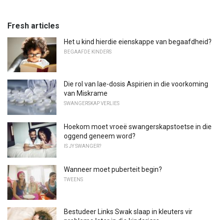
Fresh articles
Het u kind hierdie eienskappe van begaafdheid?
BEGAAFDE KINDERS
Die rol van lae-dosis Aspirien in die voorkoming
van Miskrame
SWANGERSKAP VERLIES
Hoekom moet vroeë swangerskapstoetse in die
oggend geneem word?
IS JY SWANGER?
Wanneer moet puberteit begin?
TWEENS
Bestudeer Links Swak slaap in kleuters vir