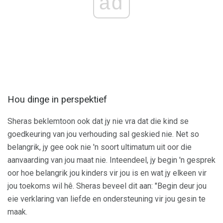
ad
Hou dinge in perspektief
Sheras beklemtoon ook dat jy nie vra dat die kind se
goedkeuring van jou verhouding sal geskied nie. Net so
belangrik, jy gee ook nie 'n soort ultimatum uit oor die
aanvaarding van jou maat nie. Inteendeel, jy begin 'n gesprek
oor hoe belangrik jou kinders vir jou is en wat jy elkeen vir
jou toekoms wil hê. Sheras beveel dit aan: "Begin deur jou
eie verklaring van liefde en ondersteuning vir jou gesin te
maak.