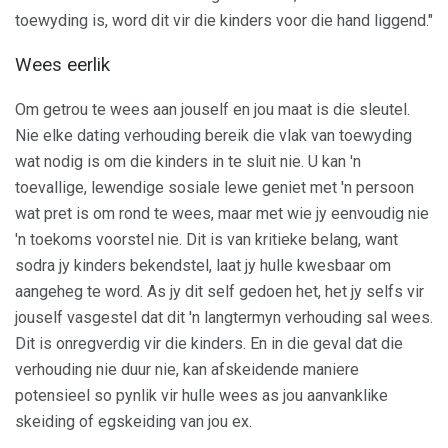
toewyding is, word dit vir die kinders voor die hand liggend."
Wees eerlik
Om getrou te wees aan jouself en jou maat is die sleutel.
Nie elke dating verhouding bereik die vlak van toewyding
wat nodig is om die kinders in te sluit nie. U kan 'n
toevallige, lewendige sosiale lewe geniet met 'n persoon
wat pret is om rond te wees, maar met wie jy eenvoudig nie
'n toekoms voorstel nie. Dit is van kritieke belang, want
sodra jy kinders bekendstel, laat jy hulle kwesbaar om
aangeheg te word. As jy dit self gedoen het, het jy selfs vir
jouself vasgestel dat dit 'n langtermyn verhouding sal wees.
Dit is onregverdig vir die kinders. En in die geval dat die
verhouding nie duur nie, kan afskeidende maniere
potensieel so pynlik vir hulle wees as jou aanvanklike
skeiding of egskeiding van jou ex.