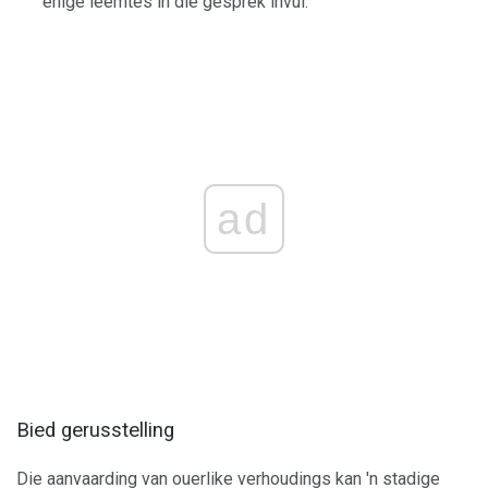
enige leemtes in die gesprek invul.
ad
Bied gerusstelling
Die aanvaarding van ouerlike verhoudings kan 'n stadige