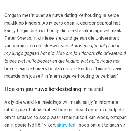
Omgaan met 'n ouer se nuwe dating-verhouding is selde
maklik op kinders. As jy eers openlik daaroor gepraat het,
kan jy begin dink oor hoe jy die eerste inleidings wil maak.
Peter Sheras, 'n kliniese sielkundige aan die Universiteit
van Virginia, en die skrywer van
ek kan nie glo dat jy deur
my dinge gegaan het nie: Hoe om jou tieners die privaatheid
te gee wat hulle begeer en die leiding wat hulle nodig het
,
beveel aan dat ouers beplan om die kinders "binne 'n paar
maande om jouself in 'n ernstige verhouding te verklaar."
Hoe om jou nuwe liefdesbelang in te stel
As jy die werklike inleidings wil maak, sal jy 'n informele
uitstappie of aktiwiteit wil beplan. Ideaal gesproke help dit
om 'n situasie te skep waar almal hulself kan wees, ontspan
en 'n goeie tyd hê. 'N kort
aktiwiteit
, soos om uit te gaan vir