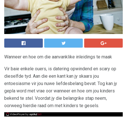
Wanneer en hoe om die aanvanklike inleidings te maak
Vir baie enkele ouers, is datering opwindend en scary op
dieselfde tyd. Aan die een kant kan jy skaars jou
entoesiasme vir jou nuwe liefdesbelang bevat. Tog kan jy
gepla word met vrae oor wanneer en hoe om jou kinders
bekend te stel. Voordat jy die belangrike stap neem,
oorweeg hierdie raad om met kinders te gesels.