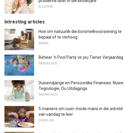
probleme later in die kinderjare
KLEUTERS
Intresting articles
Hoe om natuurlik die borsmelkvoorsiening te
bepaal of te verhoog
BABAS
Beheer 'n Pool Party vir jou Tiener Verjaardag
RAISING KIDS
Duisendjarige en Persoonlike Finansies: Nuwe
Tegnologie, Ou Uitdagings
RAISING KIDS
5 maniere om ouer-mode mans in die wêreld
van vandag te leer
DISSIPLINE