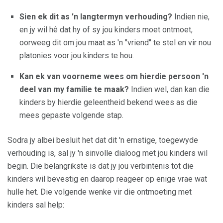
Sien ek dit as 'n langtermyn verhouding?
Indien nie,
en jy wil hê dat hy of sy jou kinders moet ontmoet,
oorweeg dit om jou maat as 'n "vriend" te stel en vir nou
platonies voor jou kinders te hou.
Kan ek van voorneme wees om hierdie persoon 'n
deel van my familie te maak?
Indien wel, dan kan die
kinders by hierdie geleentheid bekend wees as die
mees gepaste volgende stap.
Sodra jy albei besluit het dat dit 'n ernstige, toegewyde
verhouding is, sal jy 'n sinvolle dialoog met jou kinders wil
begin. Die belangrikste is dat jy jou verbintenis tot die
kinders wil bevestig en daarop reageer op enige vrae wat
hulle het. Die volgende wenke vir die ontmoeting met
kinders sal help: