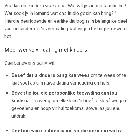
Vra dan die kinders vrae soos 'Wat wil jy vir ons familie hê?
Wat soek jy in iemand wat ons in die gesin kan bring? ''
Hierdie deurlopende en eerlike dialoog is 'n belangrike deel
van jou kinders in 'n verhouding wat vir jou belangrik geword
het.
Meer wenke vir dating met kinders
Daarbenewens sal jy wil:
Besef dat u kinders bang kan wees
om te wees of te
laat voel as u 'n nuwe dating verhouding omhels.
Bevestig jou eie persoonlike toewyding aan jou
kinders
. Oorweeg om elke kind 'n brief te skryf wat jou
gevoelens en hoop vir hul toekoms, sowel as jou eie,
uitdruk.
Deel jou ware entoesiasme vir die persoon wat jy