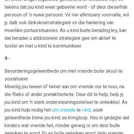
tekens dat jou kind weer geboelie word - óf deur dieselfde
persoon of 'n nuwe persoon. Vir nie-afknouery voorvalle, wil
jy dalk ook dinkskrumstrategieë vir die hantering van
moeilike portuursituasies. As u kind buite berading kry, kan
die berader u addisionele strategieë gee om aktief te
luister en met u kind te kommunikeer.
9 -
Bevorderingsgeleenthede om met vriende buite skool te
sosialiseer
Moedig jou tween of tiener aan om vriende oor te nooi, na
die flieks of ander pretaktiwiteite. Deur dit te help, help jy
jou kind om 'n sterk ondersteuningsstelsel te ontwikkel. As
jou kind hulp nodig het
om vriende
te
vind,
soek
geleenthede binne jou kind se kringloop. Hou in gedagte dat
kinders wat vriende het, minder geneig is om deur bulle
geteiken te word. En as hulle geteiken word, help vriende