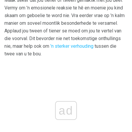
Maak seker dat jou tiener of tween gemaklik met jou deel.
Vermy om 'n emosionele reaksie te hê en moenie jou kind
skaam om geboelie te word nie. Vra eerder vrae op 'n kalm
manier om soveel moontlik besonderhede te versamel.
Applaud jou tween of tiener se moed om jou te vertel van
die voorval. Dit bevorder nie net toekomstige onthullings
nie, maar help ook om
'n sterker verhouding
tussen die
twee van u te bou.
ad