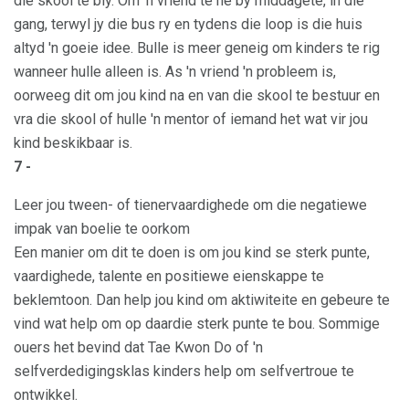
die skool te bly. Om 'n vriend te hê by middagete, in die
gang, terwyl jy die bus ry en tydens die loop is die huis
altyd 'n goeie idee. Bulle is meer geneig om kinders te rig
wanneer hulle alleen is. As 'n vriend 'n probleem is,
oorweeg dit om jou kind na en van die skool te bestuur en
vra die skool of hulle 'n mentor of iemand het wat vir jou
kind beskikbaar is.
7 -
Leer jou tween- of tienervaardighede om die negatiewe
impak van boelie te oorkom
Een manier om dit te doen is om jou kind se sterk punte,
vaardighede, talente en positiewe eienskappe te
beklemtoon. Dan help jou kind om aktiwiteite en gebeure te
vind wat help om op daardie sterk punte te bou. Sommige
ouers het bevind dat Tae Kwon Do of 'n
selfverdedigingsklas kinders help om selfvertroue te
ontwikkel.