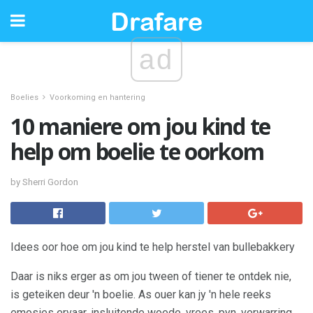
ad
Boelies
Voorkoming en hantering
10 maniere om jou kind te
help om boelie te oorkom
by Sherri Gordon
Idees oor hoe om jou kind te help herstel van bullebakkery
Daar is niks erger as om jou tween of tiener te ontdek nie,
is geteiken deur 'n boelie. As ouer kan jy 'n hele reeks
emosies ervaar, insluitende woede, vrees, pyn, verwarring