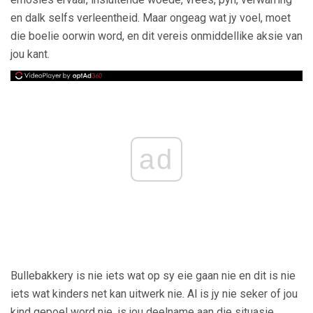
en dalk selfs verleentheid. Maar ongeag wat jy voel, moet
die boelie oorwin word, en dit vereis onmiddellike aksie van
jou kant.
ad
Bullebakkery is nie iets wat op sy eie gaan nie en dit is nie
iets wat kinders net kan uitwerk nie. Al is jy nie seker of jou
kind gepoel word nie, is jou deelname aan die situasie