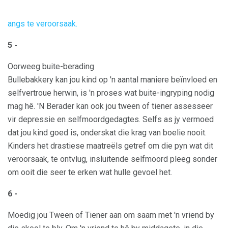
angs te veroorsaak.
5 -
Oorweeg buite-berading
Bullebakkery kan jou kind op 'n aantal maniere beïnvloed en
selfvertroue herwin, is 'n proses wat buite-ingryping nodig
mag hê. 'N Berader kan ook jou tween of tiener assesseer
vir depressie en selfmoordgedagtes. Selfs as jy vermoed
dat jou kind goed is, onderskat die krag van boelie nooit.
Kinders het drastiese maatreëls getref om die pyn wat dit
veroorsaak, te ontvlug, insluitende selfmoord pleeg sonder
om ooit die seer te erken wat hulle gevoel het.
6 -
Moedig jou Tween of Tiener aan om saam met 'n vriend by