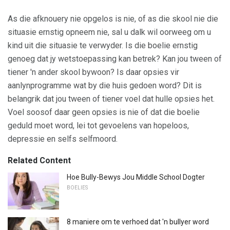
As die afknouery nie opgelos is nie, of as die skool nie die
situasie ernstig opneem nie, sal u dalk wil oorweeg om u
kind uit die situasie te verwyder. Is die boelie ernstig
genoeg dat jy wetstoepassing kan betrek? Kan jou tween of
tiener 'n ander skool bywoon? Is daar opsies vir
aanlynprogramme wat by die huis gedoen word? Dit is
belangrik dat jou tween of tiener voel dat hulle opsies het.
Voel soosof daar geen opsies is nie of dat die boelie
geduld moet word, lei tot gevoelens van hopeloos,
depressie en selfs selfmoord.
Related Content
Hoe Bully-Bewys Jou Middle School Dogter
BOELIES
8 maniere om te verhoed dat 'n bullyer word