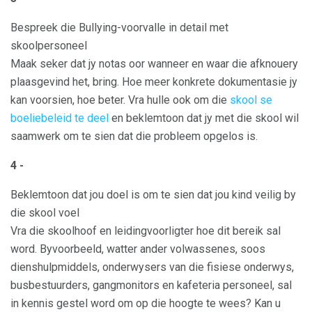
Bespreek die Bullying-voorvalle in detail met
skoolpersoneel
Maak seker dat jy notas oor wanneer en waar die afknouery
plaasgevind het, bring. Hoe meer konkrete dokumentasie jy
kan voorsien, hoe beter. Vra hulle ook om die
skool se
boeliebeleid te deel
en beklemtoon dat jy met die skool wil
saamwerk om te sien dat die probleem opgelos is.
4 -
Beklemtoon dat jou doel is om te sien dat jou kind veilig by
die skool voel
Vra die skoolhoof en leidingvoorligter hoe dit bereik sal
word. Byvoorbeeld, watter ander volwassenes, soos
dienshulpmiddels, onderwysers van die fisiese onderwys,
busbestuurders, gangmonitors en kafeteria personeel, sal
in kennis gestel word om op die hoogte te wees? Kan u