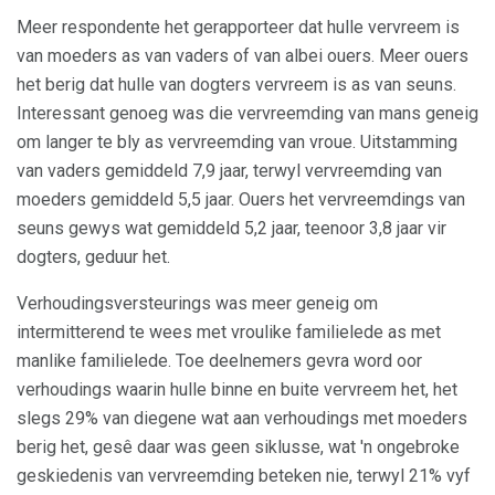
Meer respondente het gerapporteer dat hulle vervreem is
van moeders as van vaders of van albei ouers. Meer ouers
het berig dat hulle van dogters vervreem is as van seuns.
Interessant genoeg was die vervreemding van mans geneig
om langer te bly as vervreemding van vroue. Uitstamming
van vaders gemiddeld 7,9 jaar, terwyl vervreemding van
moeders gemiddeld 5,5 jaar. Ouers het vervreemdings van
seuns gewys wat gemiddeld 5,2 jaar, teenoor 3,8 jaar vir
dogters, geduur het.
Verhoudingsversteurings was meer geneig om
intermitterend te wees met vroulike familielede as met
manlike familielede. Toe deelnemers gevra word oor
verhoudings waarin hulle binne en buite vervreem het, het
slegs 29% van diegene wat aan verhoudings met moeders
berig het, gesê daar was geen siklusse, wat 'n ongebroke
geskiedenis van vervreemding beteken nie, terwyl 21% vyf