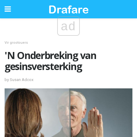
ad
Vir grootouers
'N Onderbreking van
gesinsversterking
by Susan Adcox