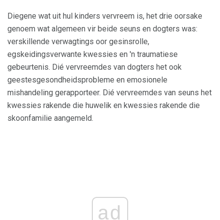
Diegene wat uit hul kinders vervreem is, het drie oorsake
genoem wat algemeen vir beide seuns en dogters was:
verskillende verwagtings oor gesinsrolle,
egskeidingsverwante kwessies en 'n traumatiese
gebeurtenis. Dié vervreemdes van dogters het ook
geestesgesondheidsprobleme en emosionele
mishandeling gerapporteer. Dié vervreemdes van seuns het
kwessies rakende die huwelik en kwessies rakende die
skoonfamilie aangemeld.
ad