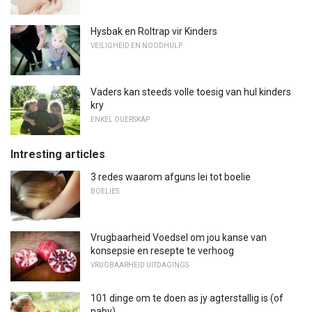
Hysbak en Roltrap vir Kinders
VEILIGHEID EN NOODHULP
Vaders kan steeds volle toesig van hul kinders
kry
ENKEL OUERSKAP
Intresting articles
3 redes waarom afguns lei tot boelie
BOELIES
Vrugbaarheid Voedsel om jou kanse van
konsepsie en resepte te verhoog
VRUGBAARHEID UITDAGINGS
101 dinge om te doen as jy agterstallig is (of
naby)