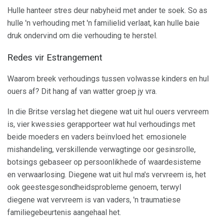
Hulle hanteer stres deur nabyheid met ander te soek. So as
hulle 'n verhouding met 'n familielid verlaat, kan hulle baie
druk ondervind om die verhouding te herstel.
Redes vir Estrangement
Waarom breek verhoudings tussen volwasse kinders en hul
ouers af? Dit hang af van watter groep jy vra.
In die Britse verslag het diegene wat uit hul ouers vervreem
is, vier kwessies gerapporteer wat hul verhoudings met
beide moeders en vaders beïnvloed het: emosionele
mishandeling, verskillende verwagtinge oor gesinsrolle,
botsings gebaseer op persoonlikhede of waardesisteme
en verwaarlosing. Diegene wat uit hul ma's vervreem is, het
ook geestesgesondheidsprobleme genoem, terwyl
diegene wat vervreem is van vaders, 'n traumatiese
familiegebeurtenis aangehaal het.