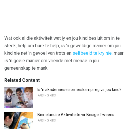
Wat ook al die aktiwiteit wat jy en jou kind besluit om in te
steek, help om bure te help, is 'n geweldige manier om jou
kind nie net 'n gevoel van trots en
selfbeeld te kry nie,
maar
is 'n goeie manier om vriende met mense in jou
gemeenskap te maak.
Related Content
Is 'n akademiese somerskamp reg vir jou kind?
RAISING KIDS
Binnelandse Aktiwiteite vir Besige Tweens
RAISING KIDS