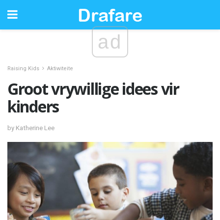
ad
Raising Kids
Aktiwiteite
Groot vrywillige idees vir
kinders
by Katherine Lee