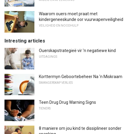
Waarom ouers moet praat met
kindergeneeskunde oor vuurwapenveiligheid
VEILIGHEID EN NOODHULP
Intresting articles
Ouerskapstrategieë vir 'n negatiewe kind
UITDAGINGS
Korttermyn Geboortebeheer Na 'n Miskraam
SWANGERSKAP VERLIES
Teen Drug Drug Warning Signs
TIENERS
8 maniere om jou kind te dissiplineer sonder
spanking